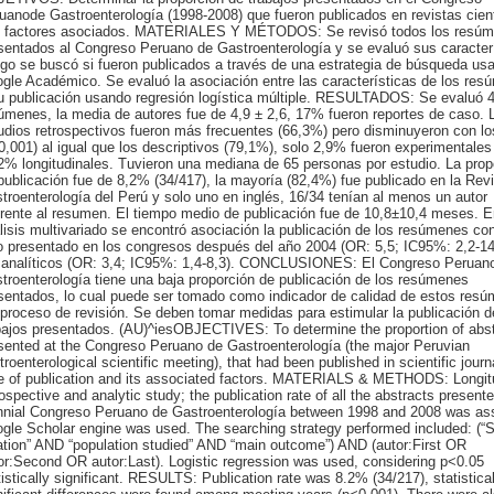
uanode Gastroenterología (1998-2008) que fueron publicados en revistas cient
 factores asociados. MATERIALES Y MÉTODOS: Se revisó todos los resú
sentados al Congreso Peruano de Gastroenterología y se evaluó sus caracterí
go se buscó si fueron publicados a través de una estrategia de búsqueda us
gle Académico. Se evaluó la asociación entre las características de los re
u publicación usando regresión logística múltiple. RESULTADOS: Se evaluó 
úmenes, la media de autores fue de 4,9 ± 2,6, 17% fueron reportes de caso. 
udios retrospectivos fueron más frecuentes (66,3%) pero disminuyeron con l
0,001) al igual que los descriptivos (79,1%), solo 2,9% fueron experimentales
2% longitudinales. Tuvieron una mediana de 65 personas por estudio. La prop
publicación fue de 8,2% (34/417), la mayoría (82,4%) fue publicado en la Rev
troenterología del Perú y solo uno en inglés, 16/34 tenían al menos un autor
erente al resumen. El tiempo medio de publicación fue de 10,8±10,4 meses. E
lisis multivariado se encontró asociación la publicación de los resúmenes co
o presentado en los congresos después del año 2004 (OR: 5,5; IC95%: 2,2-14
 analíticos (OR: 3,4; IC95%: 1,4-8,3). CONCLUSIONES: El Congreso Peruan
troenterología tiene una baja proporción de publicación de los resúmenes
sentados, lo cual puede ser tomado como indicador de calidad de estos res
 proceso de revisión. Se deben tomar medidas para estimular la publicación d
bajos presentados. (AU)^iesOBJECTIVES: To determine the proportion of abs
sented at the Congreso Peruano de Gastroenterología (the major Peruvian
troenterological scientific meeting), that had been published in scientific journ
e of publication and its associated factors. MATERIALS & METHODS: Longit
rospective and analytic study; the publication rate of all the abstracts presente
nnial Congreso Peruano de Gastroenterología between 1998 and 2008 was as
gle Scholar engine was used. The searching strategy performed included: (“
ation” AND “population studied” AND “main outcome”) AND (autor:First OR
or:Second OR autor:Last). Logistic regression was used, considering p<0.05
tistically significant. RESULTS: Publication rate was 8.2% (34/217), statistical