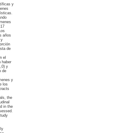
íficas y
menes
sticas.
ando
súmenes
417
Los
os años
 y
orción
ista de
n el
n haber
,0) y
o de
úmenes y
e los
tracts
als, the
udinal
d in the
sessed.
Study
ly