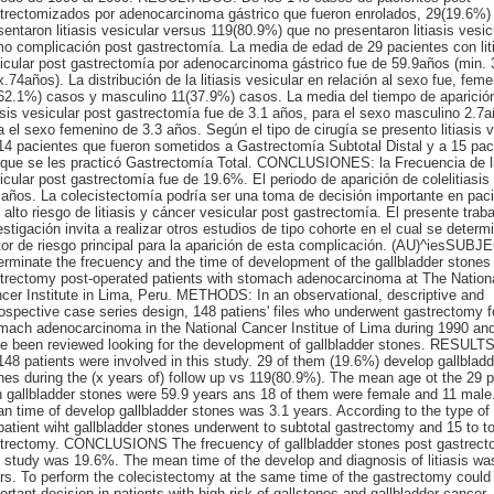
trectomizados por adenocarcinoma gástrico que fueron enrolados, 29(19.6%)
sentaron litiasis vesicular versus 119(80.9%) que no presentaron litiasis vesic
o complicación post gastrectomía. La media de edad de 29 pacientes con lit
icular post gastrectomía por adenocarcinoma gástrico fue de 59.9años (min.
.74años). La distribución de la litiasis vesicular en relación al sexo fue, feme
62.1%) casos y masculino 11(37.9%) casos. La media del tiempo de aparición
iasis vesicular post gastrectomía fue de 3.1 años, para el sexo masculino 2.7
a el sexo femenino de 3.3 años. Según el tipo de cirugía se presento litiasis v
14 pacientes que fueron sometidos a Gastrectomía Subtotal Distal y a 15 pac
 que se les practicó Gastrectomía Total. CONCLUSIONES: la Frecuencia de li
icular post gastrectomía fue de 19.6%. El periodo de aparición de colelitiasis
 años. La colecistectomía podría ser una toma de decisión importante en pac
 alto riesgo de litiasis y cáncer vesicular post gastrectomía. El presente trab
estigación invita a realizar otros estudios de tipo cohorte en el cual se determi
tor de riesgo principal para la aparición de esta complicación. (AU)^iesSUBJ
erminate the frecuency and the time of development of the gallbladder stones 
trectomy post-operated patients with stomach adenocarcinoma at The Nation
cer Institute in Lima, Peru. METHODS: In an observational, descriptive and
rospective case series design, 148 patiens' files who underwent gastrectomy f
mach adenocarcinoma in the National Cancer Institue of Lima during 1990 an
e been reviewed looking for the development of gallbladder stones. RESULTS:
148 patients were involved in this study. 29 of them (19.6%) develop gallbladd
nes during the (x years of) follow up vs 119(80.9%). The mean age ot the 29 p
h gallbladder stones were 59.9 years ans 18 of them were female and 11 male
n time of develop gallbladder stones was 3.1 years. According to the type of 
patient wiht gallbladder stones underwent to subtotal gastrectomy and 15 to to
trectomy. CONCLUSIONS The frecuency of gallbladder stones post gastrect
s study was 19.6%. The mean time of the develop and diagnosis of litiasis wa
rs. To perform the colecistectomy at the same time of the gastrectomy could
ortant decision in patients with high risk of gallstones and gallbladder cancer