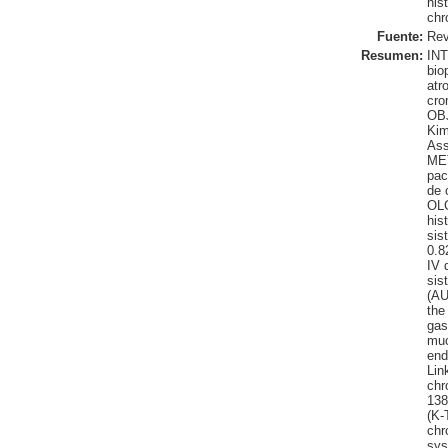
his
chr
Fuente:
Rev
Resumen:
INT
bio
atr
cro
OBJ
Kim
Ass
MET
pac
de 
OLG
his
sis
0.8
IV 
sis
(AU
the
gas
muc
end
Lin
chr
138
(K-
chr
sys