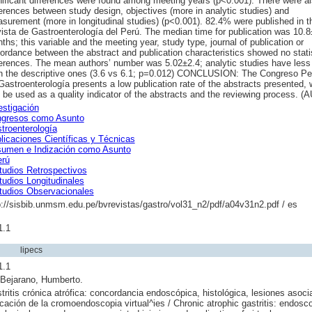
nificant differences were found among meeting years (p<0.001). There were a
ferences between study design, objectives (more in analytic studies) and
surement (more in longitudinal studies) (p<0.001). 82.4% were published in t
ista de Gastroenterología del Perú. The median time for publication was 10.8
ths; this variable and the meeting year, study type, journal of publication or
ordance between the abstract and publication characteristics showed no statis
ferences. The mean authors’ number was 5.02±2.4; analytic studies have less
n the descriptive ones (3.6 vs 6.1; p=0.012) CONCLUSION: The Congreso P
Gastroenterología presents a low publication rate of the abstracts presented, 
 be used as a quality indicator of the abstracts and the reviewing process. (A
estigación
gresos como Asunto
troenterología
licaciones Científicas y Técnicas
umen e Indización como Asunto
erú
tudios Retrospectivos
tudios Longitudinales
tudios Observacionales
p://sisbib.unmsm.edu.pe/bvrevistas/gastro/vol31_n2/pdf/a04v31n2.pdf / es
1.1
lipecs
1.1
 Bejarano, Humberto.
tritis crónica atrófica: concordancia endoscópica, histológica, lesiones asoci
icación de la cromoendoscopia virtual^ies / Chronic atrophic gastritis: endosc