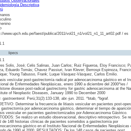
tudios Observacionales
idemiología Descriptiva
rú
manos
culino
enino
o
p://www.upch.edu.pe/faest/publica/2011/vol21_n1/vol21_n1_11_art02.pdf / es
1.1
lipecs
1.1
res Solis, José; Celis Salinas, Juan Carlos; Ruiz Figueroa, Eloy Francisco; P
a, Eduardo Tomás; Chavez Passiuri, Ivan Klever; Berrospi Espinoza, Franci
ique; Young Tabusso, Frank; Luque Vásquez-Vásquez, Carlos Emilio.
iasis vesícular post-gastrectomía radical por adenocarcinoma gástrico en el Ins
ional de Enfermedades Neoplásicas, enero 1990 a diciembre del 2000^ies /
lstone disease post-radical gastrectomy for gastric adenocarcinoma at the Na
titute of Neoplastic Diseases, January 1990 to December 2000
. gastroenterol. Perú;31(2):133-138, abr.-jun. 2011. ^btab, ^bgraf.
ETIVO: Determinar la frecuencia de litiasis vesicular en pacientes post-ope
 gastrectomía por adenocarcinoma gástrico, determinar el tiempo de aparició
iasis vesicular en pacientes gastrectomizados por Adenocarcinoma Gástrico.
ODOS: Se realizo un estudio observacional, descriptivo retrospectivo. Se re
al de 148 historias clínicas de pacientes sometidos a gastrectomía por
nocarcinoma gástrico en el Instituto Nacional de Enfermedades Neoplásicas 
iodo de 1990 al 2000. RESULTADOS: De los 148 casos de pacientes post