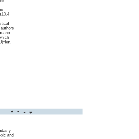
lso
he
±10.4
tical
 authors
eruano
which
U)^ien.
adas y
opic and