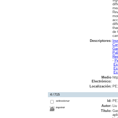
sig
dif
mea
Rev
mon
acc
dif
tha
de 
can
Descriptores:
Inv
Con
Gas
Pub
Res
-
P
Es
Es
Es
Medio
htt
Electrónico:
Localización:
PE
4 / 715
Id:
PE
seleccionar
Autor:
Liu
imprimir
Título:
Gas
apl