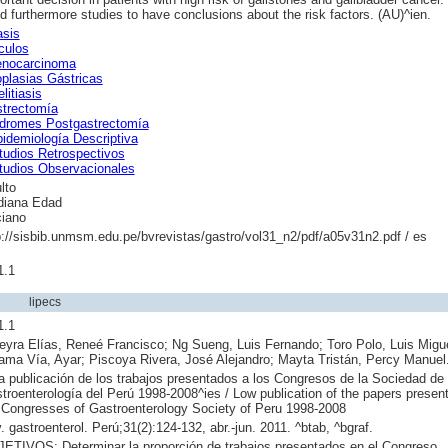
d furthermore studies to have conclusions about the risk factors. (AU)^ien.
asis
culos
nocarcinoma
plasias Gástricas
litiasis
trectomía
dromes Postgastrectomía
idemiología Descriptiva
tudios Retrospectivos
tudios Observacionales
lto
iana Edad
iano
p://sisbib.unmsm.edu.pe/bvrevistas/gastro/vol31_n2/pdf/a05v31n2.pdf / es
1.1
lipecs
1.1
eyra Elías, Reneé Francisco; Ng Sueng, Luis Fernando; Toro Polo, Luis Migue
ama Vía, Ayar; Piscoya Rivera, José Alejandro; Mayta Tristán, Percy Manuel
a publicación de los trabajos presentados a los Congresos de la Sociedad de
troenterología del Perú 1998-2008^ies / Low publication of the papers presen
 Congresses of Gastroenterology Society of Peru 1998-2008
. gastroenterol. Perú;31(2):124-132, abr.-jun. 2011. ^btab, ^bgraf.
ETIVOS: Determinar la proporción de trabajos presentados en el Congreso