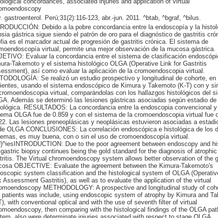
tological concordances, associated injuries and application of virtual
omoendoscopy
. gastroenterol. Perú;31(2):116-123, abr.-jun. 2011. ^btab, ^bgraf, ^bilus.
RODUCCIÓN: Debido a la pobre concordancia entre la endoscopía y la histolo
psia gástrica sigue siendo el patrón de oro para el diagnóstico de gastritis cró
ofia es el marcador actual de progresión de gastritis crónica. El sistema de
moendoscopía virtual, permite una mejor observación de la mucosa gástrica.
ETIVO: Evaluar la concordancia entre el sistema de clasificación endoscópi
ura-Takemoto y el sistema histológico OLGA (Operative Link for Gastritis
essment), así como evaluar la aplicación de la cromoendoscopia virtual.
ODOLOGÍA: Se realizó un estudio prospectivo y longitudinal de cohorte, en
ientes, usando el sistema endoscópico de Kimura y Takemoto (K-T) con y sin
cromoendoscopia virtual, comparándolas con los hallazgos histológicos del s
A. Además se determinó las lesiones gástricas asociadas según estadio de 
tológica. RESULTADOS: La concordancia entre la endoscopia convencional y 
tema OLGA fue de 0.859 y con el sistema de la cromoendoscopia virtual fue 
22. Las lesiones preneoplásicas y neoplásicas estuvieron asociadas a estadio
de OLGA CONCLUSIONES: La correlación endoscópica e histológica de los 
temas, es muy buena, con o sin el uso de cromoendoscopía virtual.
)^iesINTRODUCTION: Due to the poor agreement between endoscopy and his
 gastric biopsy continues being the gold standard for the diagnosis of atrophic
tritis. The Virtual chromoendoscopy system allows better observation of the g
osa OBJECTIVE: Evaluate the agreement between the Kimura-Takemoto's
oscopic system classification and the histological system of OLGA (Operative
k Assessment Gastritis), as well as to evaluate the application of the virtual
omoendoscopy METHODOLOGY: A prospective and longitudinal study of coho
 patients was include, using endoscopic system of atrophy by Kimura and T
T), with conventional optical and with the use of seventh filter of virtual
omoendoscopy, then comparing with the histological findings of the OLGA pat
tem, also were determinate injuries associated with respect to stage OLGA