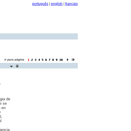
português
|
english
|
français
ir para página
s
gia de
e se
n en
y
l,
l
iencia