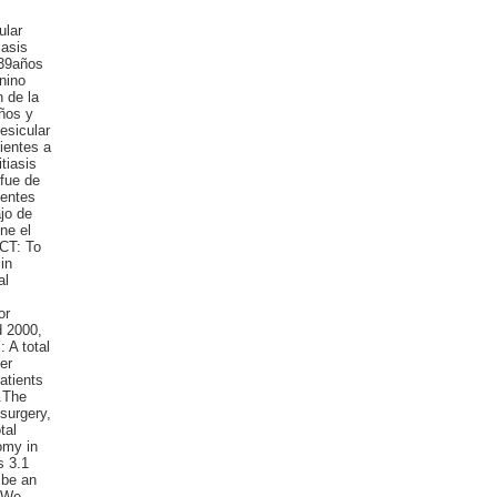
ular
iasis
 39años
nino
 de la
años y
esicular
ientes a
tiasis
 fue de
ientes
ajo de
ne el
ECT: To
in
al
or
d 2000,
 A total
er
atients
.The
surgery,
tal
omy in
s 3.1
 be an
. We