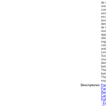
de 
uni
cor
aso
esc
aso
den
de 
res
app
obt
org
car
and
Lim
Soc
stu
den
bet
The
bet
The
exp
Descriptores:
Par
Par
Red
Car
Pol
-
Es