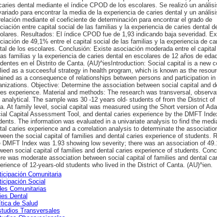
caries dental mediante el índice CPOD de los escolares. Se realizó un análisi
variado para encontrar la media de la experiencia de caries dental y un análisi
relación mediante el coeficiente de determinación para encontrar el grado de
ciación entre capital social de las familias y la experiencia de caries dental d
olares. Resultados: El índice CPOD fue de 1,93 indicando baja severidad. Exi
ciación de 49,1% entre el capital social de las familias y la experiencia de ca
tal de los escolares. Conclusión: Existe asociación moderada entre el capital
las familias y la experiencia de caries dental en escolares de 12 años de eda
identes en el Distrito de Canta. (AU)^iesIntroduction: Social capital is a new 
lied as a succeesful strategy in health program, which is known as the resou
ained as a consequence of relationships between persons and participation in
anizations. Objective: Determine the association between social capital and d
ies experience. Material and methods: The research was transversal, observat
 analytical. The sample was 30 -12 years old- students of from the District of
a. At family level, social capital was measured using the Short version of Ad
ial Capital Assessment Tool, and dental caries experience by the DMFT Inde
dents. The information was evaluated in a univariate analysis to find the media
tal caries experience and a correlation analysis to determinate the associatio
ween the social capital of families and dental caries experience of students. R
 DMFT Index was 1.93 showing low severity; there was an association of 49
ween social capital of families and dental caries experience of students. Conc
re was moderate association between social capital of families and dental car
erience of 12-years-old students who lived in the District of Canta. (AU)^ien.
ticipación Comunitaria
ticipación Social
es Comunitarias
ies Dental
ítica de Salud
tudios Transversales