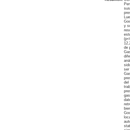
Per
sus
pre
Lue
Goo
y s
res
est
(p<
12,
de 
Gas
dif
aná
sid
ser
Gas
pre
del
tra
pre
gas
dat
ret
bie
Goo
loc
aut
sta