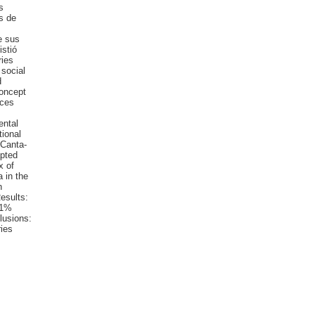
s
s de
e sus
stió
ries
 social
d
concept
rces
ental
ional
 Canta-
apted
x of
 in the
n
esults:
.1%
lusions:
ies