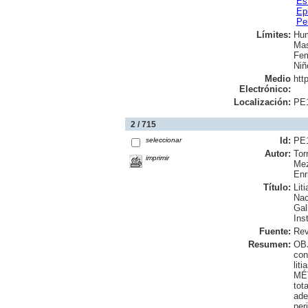
Es
Ep
Pe
Límites:
Hu
Mas
Fem
Niñ
Medio
htt
Electrónico:
Localización:
PE
2 / 715
Id:
PE
seleccionar
Autor:
Tor
imprimir
Mez
Enr
Título:
Lit
Nac
Gal
Ins
Fuente:
Rev
Resumen:
OBJ
con
lit
MÉT
tot
ade
per