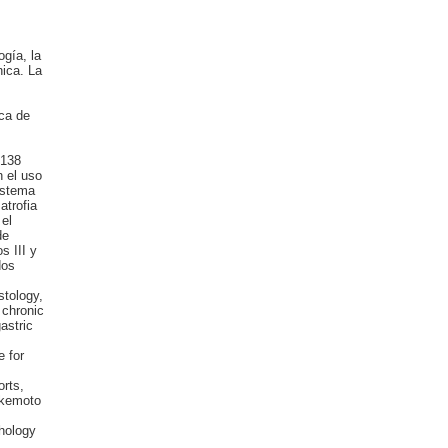
gía, la
nica. La
ca de
 138
 el uso
istema
atrofia
el
de
s III y
dos
tology,
 chronic
astric
 for
rts,
akemoto
hology