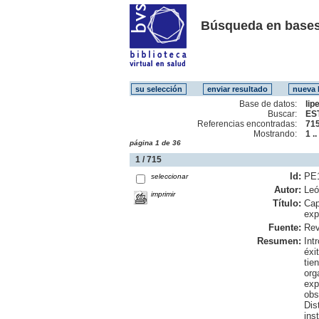
Búsqueda en bases
Base de datos:
lip
Buscar:
ES
Referencias encontradas:
71
Mostrando:
1 .
página 1 de 36
1 / 715
Id:
PE
seleccionar
Autor:
Leó
imprimir
Título:
Cap
exp
Fuente:
Rev
Resumen:
Int
éxi
tie
org
exp
obs
Dis
ins