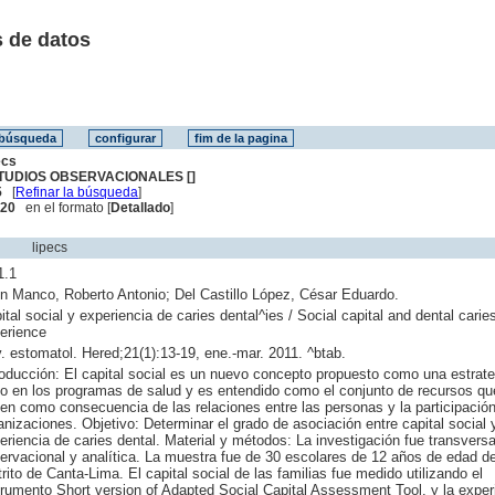
 de datos
ecs
TUDIOS OBSERVACIONALES []
5
[
Refinar la búsqueda
]
. 20
en el formato [
Detallado
]
lipecs
1.1
n Manco, Roberto Antonio; Del Castillo López, César Eduardo.
ital social y experiencia de caries dental^ies / Social capital and dental carie
erience
. estomatol. Hered;21(1):13-19, ene.-mar. 2011. ^btab.
roducción: El capital social es un nuevo concepto propuesto como una estrate
to en los programas de salud y es entendido como el conjunto de recursos qu
nen como consecuencia de las relaciones entre las personas y la participació
anizaciones. Objetivo: Determinar el grado de asociación entre capital social 
eriencia de caries dental. Material y métodos: La investigación fue transversa
ervacional y analítica. La muestra fue de 30 escolares de 12 años de edad de
trito de Canta-Lima. El capital social de las familias fue medido utilizando el
trumento Short version of Adapted Social Capital Assessment Tool, y la exper