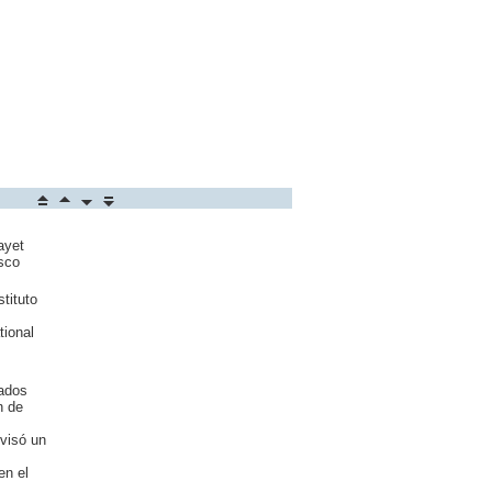
ayet
sco
tituto
tional
rados
n de
visó un
en el