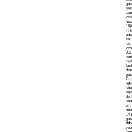
gas
pre
com
ves
máx
18(
lit
par
en 
los
ves
3.1
con
inv
fac
det
gas
Can
ret
sto
hav
de 
sto
wit
mea
14 
gas
thi
yea
imp