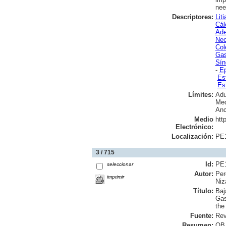
nee
Descriptores:
Liti
Cál
Ade
Neo
Cole
Gas
Sín
-
Ep
Es
Es
Límites:
Adu
Med
Anc
Medio
htt
Electrónico:
Localización:
PE
3 / 715
Id:
PE
seleccionar
Autor:
Per
imprimir
Niz
Título:
Baj
Gas
the
Fuente:
Rev
Resumen:
OBJ