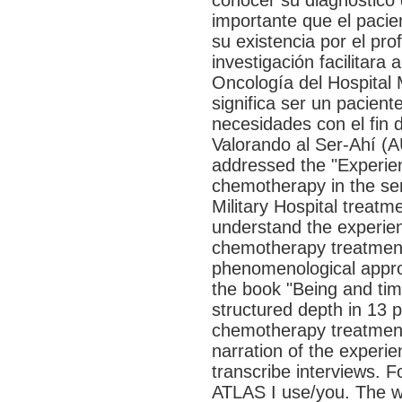
conocer su diagnóstico
importante que el paci
su existencia por el pro
investigación facilitara
Oncología del Hospital 
significa ser un pacient
necesidades con el fin d
Valorando al Ser-Ahí (AU
addressed the "Experien
chemotherapy in the ser
Military Hospital treatm
understand the experien
chemotherapy treatment,
phenomenological appro
the book "Being and tim
structured depth in 13 p
chemotherapy treatment 
narration of the experie
transcribe interviews. 
ATLAS I use/you. The wh