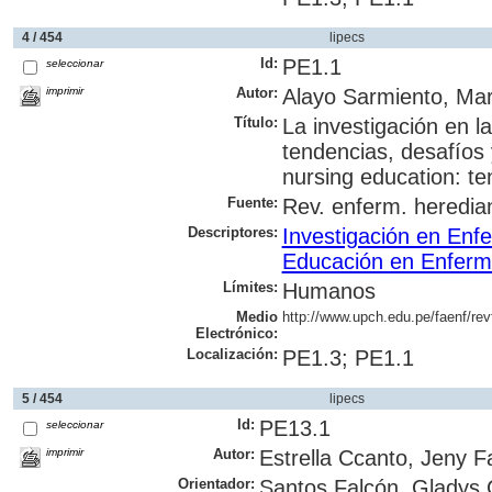
4 / 454
lipecs
Id:
PE1.1
seleccionar
imprimir
Autor:
Alayo Sarmiento, Mar
Título:
La investigación en l
tendencias, desafíos 
nursing education: t
Fuente:
Rev. enferm. herediana
Descriptores:
Investigación en Enf
Educación en Enferm
Límites:
Humanos
Medio
http://www.upch.edu.pe/faenf/revf
Electrónico:
Localización:
PE1.3; PE1.1
5 / 454
lipecs
Id:
PE13.1
seleccionar
imprimir
Autor:
Estrella Ccanto, Jeny 
Orientador:
Santos Falcón, Gladys