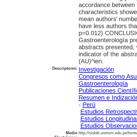
accordance between t
characteristics showed
mean authors’ number
have less authors tha
p=0.012) CONCLUSIO
Gastroenterología pre
abstracts presented, 
indicator of the abst
(AU)^ien.
Descriptores:
Investigación
Congresos como Asu
Gastroenterología
Publicaciones Científ
Resumen e Indizació
-
Perú
Estudios Retrospect
Estudios Longitudina
Estudios Observacio
Medio
http://sisbib.unmsm.edu.pe/bvrev