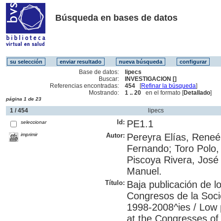
Búsqueda en bases de datos
Base de datos:
lipecs
Buscar:
INVESTIGACION []
Referencias encontradas:
454
[
Refinar la búsqueda
]
Mostrando:
1 .. 20
en el formato [
Detallado
]
página 1 de 23
1 / 454
lipecs
Id:
PE1.1
seleccionar
imprimir
Autor:
Pereyra Elías, Reneé
Fernando; Toro Polo,
Piscoya Rivera, José 
Manuel.
Título:
Baja publicación de l
Congresos de la Soci
1998-2008^ies / Low 
at the Congresses of