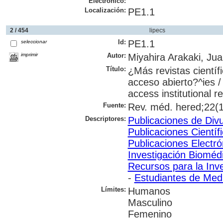
Electrónico:
Localización:
PE1.1
2 / 454
lipecs
Id:
PE1.1
seleccionar
imprimir
Autor:
Miyahira Arakaki, Ju
Título:
¿Más revistas científi
acceso abierto?^ies /
access institutional r
Fuente:
Rev. méd. hered;22(1)
Descriptores:
Publicaciones de Divu
Publicaciones Científ
Publicaciones Electró
Investigación Bioméd
Recursos para la Inve
-
Estudiantes de Med
Límites:
Humanos
Masculino
Femenino