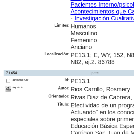
Pacientes Interno/psico
Acontecimientos que Ca
-
Investigación Cualitati
Límites:
Humanos
Masculino
Femenino
Anciano
Localización:
PE13.1; E, WY, 152, N8
N82, ej.2. 86788
7 / 454
lipecs
Id:
PE13.1
seleccionar
imprimir
Autor:
Rios Carrillo, Rosmery
Orientador:
Rivas Diaz de Cabrera, 
Título:
Efectividad de un prog
Actuando" en los conoc
especiales sobre primer
Educación Básica Espe
Carrigan San Juan de Mi