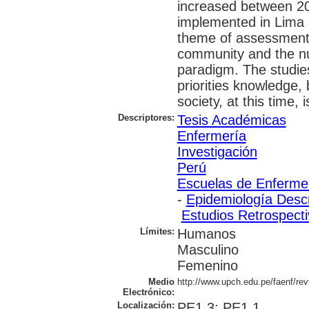
increased between 20
implemented in Lima at
theme of assessment o
community and the nur
paradigm. The studies
priorities knowledge, 
society, at this time, 
Descriptores:
Tesis Académicas
Enfermería
Investigación
Perú
Escuelas de Enferme
-
Epidemiología Descr
Estudios Retrospect
Límites:
Humanos
Masculino
Femenino
Medio
http://www.upch.edu.pe/faenf/rev
Electrónico:
Localización:
PE1.3; PE1.1