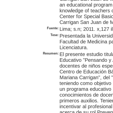
an educational program 
knowledge of teachers of
Center for Special Bas
Carrigan San Juan de M
Fuente:
Lima; s.n; 2011. x,127 il
Tese:
Presentada la Universi
Facultad de Medicina p
Licenciatura.
Resumen:
El presente estudio tit
Educativo "Pensando y 
docentes de niños espec
Centro de Educación B
Mariana Carrigan", del 
teniendo como objetivo 
un programa educativo 
conocimientos de docen
primeros auxilios. Teni
incentivar al profesion
acerca de su rol Preven