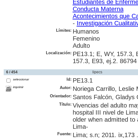
Estudiantes de Enferme
Conducta Materna
Acontecimientos que Ca
-
Investigación Cualitati
Límites:
Humanos
Femenino
Adulto
Localización:
PE13.1; E, WY, 157.3, 
157.3, E93, ej.2. 86794
6 / 454
lipecs
Id:
PE13.1
seleccionar
imprimir
Autor:
Noriega Carrillo, Leslie
Orientador:
Santos Falcón, Gladys
Título:
Vivencias del adulto ma
hospital III nivel de Li
older when admitted to a
Lima-
Fuente:
Lima; s.n; 2011. ix,173 