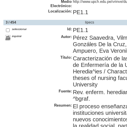
Medio
http://www.upch.edu.pe/vrinve/du
Electrónico:
Localización:
PE1.1
3 / 454
lipecs
Id:
PE1.1
seleccionar
imprimir
Autor:
Pérez Saavedra, Vilm
Gonzáles De la Cruz
Ampuero, Eva Veroni
Título:
Caracterización de la
de Enfermería de la 
Heredia^ies / Charact
theses of nursing fac
University
Fuente:
Rev. enferm. heredian
^bgraf.
Resumen:
El proceso enseñanz
instituciones universi
nuevos conocimientos
la realidad social, p