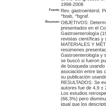
1998-2008
Fuente:
Rev. gastroenterol. P
^btab, ^bgraf.
Resumen:
OBJETIVOS: Determina
presentados en el C
Gastroenterología (1
revistas científicas y
MATERIALES Y MÉTOD
resúmenes presentad
Gastroenterología y s
se buscó si fueron pu
de búsqueda usando 
asociación entre las 
su publicación usando
RESULTADOS: Se eva
autores fue de 4,9 ± 
Los estudios retrosp
(66,3%) pero disminu
igual que los descrip