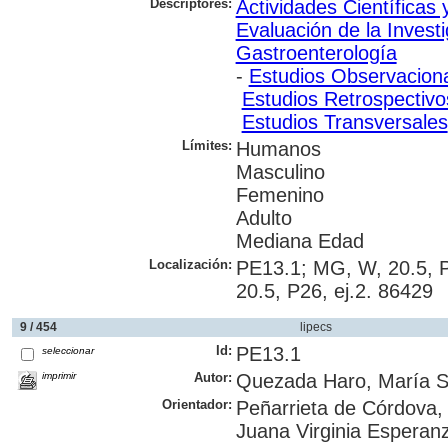
Descriptores:
Actividades Científicas 
Evaluación de la Invest
Gastroenterología
-
Estudios Observacion
Estudios Retrospectivo
Estudios Transversales
Límites:
Humanos
Masculino
Femenino
Adulto
Mediana Edad
Localización:
PE13.1; MG, W, 20.5, P
20.5, P26, ej.2. 86429
9 / 454
lipecs
Id:
PE13.1
seleccionar
imprimir
Autor:
Quezada Haro, María S
Orientador:
Peñarrieta de Córdova, 
Juana Virginia Esperan