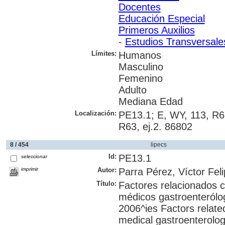
Docentes
Educación Especial
Primeros Auxilios
-
Estudios Transversale
Límites:
Humanos
Masculino
Femenino
Adulto
Mediana Edad
Localización:
PE13.1; E, WY, 113, R63
R63, ej.2. 86802
8 / 454
lipecs
Id:
PE13.1
seleccionar
imprimir
Autor:
Parra Pérez, Víctor Fel
Título:
Factores relacionados co
médicos gastroenterólo
2006^ies Factors related
medical gastroenterolog