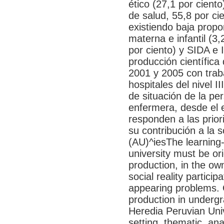
ético (27,1 por ciento
de salud, 55,8 por ci
existiendo baja propo
materna e infantil (3,2
por ciento) y SIDA e 
producción científica
2001 y 2005 con trab
hospitales del nivel I
de situación de la pe
enfermera, desde el e
responden a las prior
su contribución a la 
(AU)^iesThe learning
university must be o
production, in the ow
social reality particip
appearing problems. O
production in underg
Heredia Peruvian Univ
setting, thematic, an