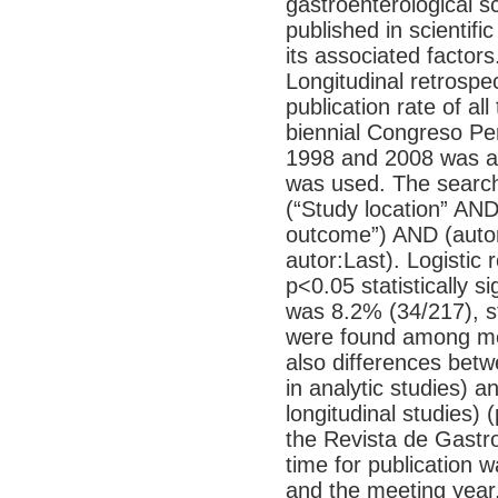
gastroenterological sc
published in scientifi
its associated fact
Longitudinal retrospec
publication rate of al
biennial Congreso Pe
1998 and 2008 was a
was used. The search
(“Study location” AN
outcome”) AND (auto
autor:Last). Logistic
p<0.05 statistically s
was 8.2% (34/217), sta
were found among me
also differences betw
in analytic studies)
longitudinal studies)
the Revista de Gastr
time for publication 
and the meeting year, 