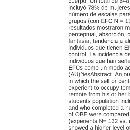
cuerpo. Un total de 648
incluyó 78% de mujere
número de escalas par
grupos (con EFC N = 13
resultados mostraron ma
perceptual, absorción, d
fantasía, tendencia a al
individuos que tienen 
control. La incidencia d
individuos que han seña
EFCs como un modo adap
(AU)^iesAbstract. An ou
in which the self or ce
experient to occupy tempo
remote from his or her 
students population in
and who completed a nu
of OBE were compared w
(experients N= 132 vs. 
showed a higher level of