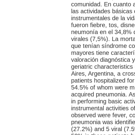
comunidad. En cuanto a 
las actividades básicas
instrumentales de la vid
fueron fiebre, tos, disn
neumonía en el 34,8% d
virales (7,5%). La mort
que tenían síndrome co
mayores tiene caracterí
valoración diagnóstica y
geriatric characteristic
Aires, Argentina, a cros
patients hospitalized f
54.5% of whom were men
acquired pneumonia. As
in performing basic acti
instrumental activities o
observed were fever, c
pneumonia was identifie
(27.2%) and 5 viral (7.