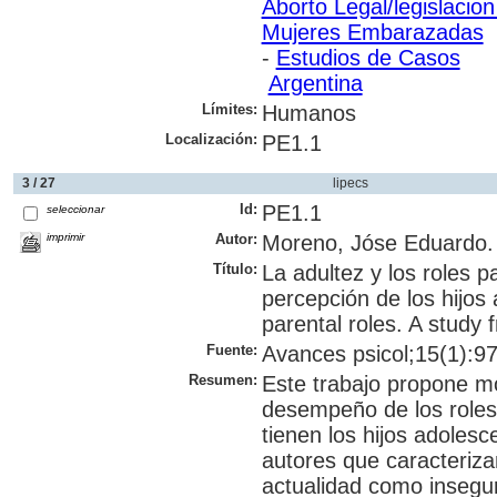
Aborto Legal/legislacion
Mujeres Embarazadas
-
Estudios de Casos
Argentina
Límites:
Humanos
Localización:
PE1.1
3 / 27
lipecs
Id:
PE1.1
seleccionar
imprimir
Autor:
Moreno, Jóse Eduardo.
Título:
La adultez y los roles p
percepción de los hijos
parental roles. A study
Fuente:
Avances psicol;15(1):97
Resumen:
Este trabajo propone mo
desempeño de los roles 
tienen los hijos adoles
autores que caracteriza
actualidad como insegur