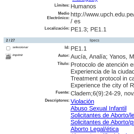
Límites:
Humanos
Medio
http://www.upch.edu.pe
Electrónico:
/ es
Localización:
PE1.3; PE1.1
2 / 27
lipecs
Id:
PE1.1
seleccionar
imprimir
Autor:
Aucía, Analía; Yanos, M
Título:
Protocolo de atención e
Experiencia de la ciudad
Treatment protocol in ca
Experience the city of R
Fuente:
Cladem;6(9):24-29, nov.
Descriptores:
Violación
Abuso Sexual Infantil
Solicitantes de Aborto/l
Solicitantes de Aborto/p
Aborto Legal/ética