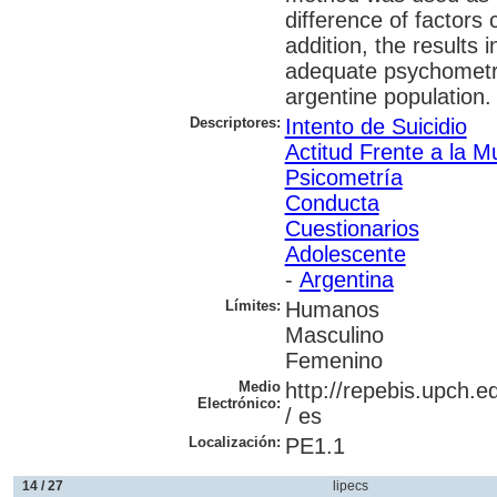
difference of factors 
addition, the results 
adequate psychometric
argentine population.
Descriptores:
Intento de Suicidio
Actitud Frente a la M
Psicometría
Conducta
Cuestionarios
Adolescente
-
Argentina
Límites:
Humanos
Masculino
Femenino
Medio
http://repebis.upch.ed
Electrónico:
/ es
Localización:
PE1.1
14 / 27
lipecs