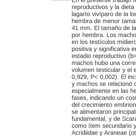
En el presente trabajo 
reproductivos y la diet
lagarto vivíparo de la l
hembra de menor tamañ
41 mm. El tamaño de la
por hembra. Los mach
en los testículos midi
positiva y significativa
estadio reproductivo (b
machos hubo una correlac
volumen testicular y el
0,929, P< 0,002). El i
y machos se relacionó c
especialmente en las h
fases, indicando un cos
del crecimiento embrion
se alimentaron princip
fundamental, y de Scara
como ítem secundario y
Acridiidae y Araneae (