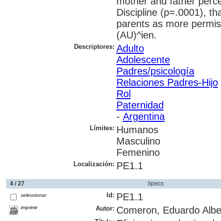
mother and father perc
Discipline (p=.0001), th
parents as more permis
(AU)^ien.
Descriptores:
Adulto
Adolescente
Padres/psicología
Relaciones Padres-Hijo
Rol
Paternidad
-
Argentina
Límites:
Humanos
Masculino
Femenino
Localización:
PE1.1
4 / 27
lipecs
Id:
PE1.1
seleccionar
imprimir
Autor:
Comeron, Eduardo Albe