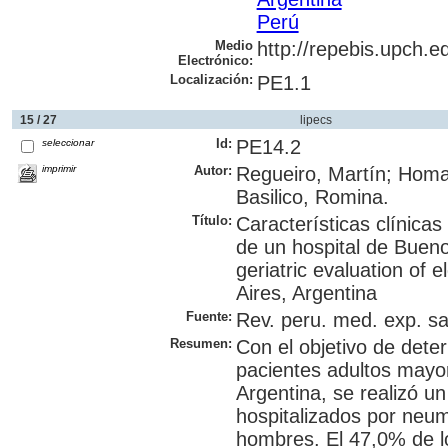
Perú
Medio
http://repebis.upch.e
Electrónico:
Localización:
PE1.1
15 / 27
lipecs
Id:
PE14.2
seleccionar
imprimir
Autor:
Regueiro, Martín; Homar
Basilico, Romina.
Título:
Características clínica
de un hospital de Buenos
geriatric evaluation of 
Aires, Argentina
Fuente:
Rev. peru. med. exp. sal
Resumen:
Con el objetivo de deter
pacientes adultos mayo
Argentina, se realizó un
hospitalizados por neu
hombres. El 47,0% de l