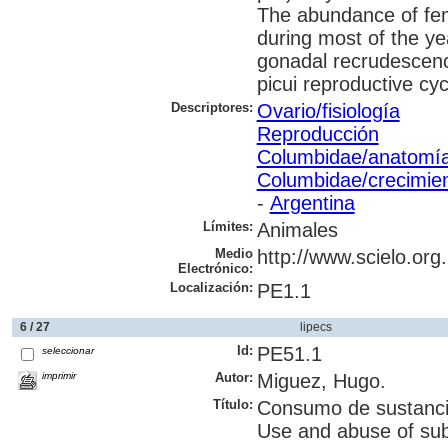
The abundance of fem
during most of the ye
gonadal recrudescence
picui reproductive cyc
Descriptores:
Ovario/fisiología
Reproducción
Columbidae/anatomía 
Columbidae/crecimien
-
Argentina
Límites:
Animales
Medio
http://www.scielo.org
Electrónico:
Localización:
PE1.1
6 / 27
lipecs
Id:
PE51.1
seleccionar
imprimir
Autor:
Miguez, Hugo.
Título:
Consumo de sustancia
Use and abuse of sub