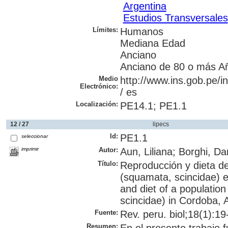
Argentina
Estudios Transversales
Límites:
Humanos
Mediana Edad
Anciano
Anciano de 80 o más A
Medio
http://www.ins.gob.pe/i
Electrónico:
/ es
Localización:
PE14.1; PE1.1
12 / 27
lipecs
Id:
PE1.1
seleccionar
imprimir
Autor:
Aun, Liliana; Borghi, Da
Título:
Reproducción y dieta de
(squamata, scincidae) e
and diet of a populatio
scincidae) in Cordoba, 
Fuente:
Rev. peru. biol;18(1):19
Resumen: