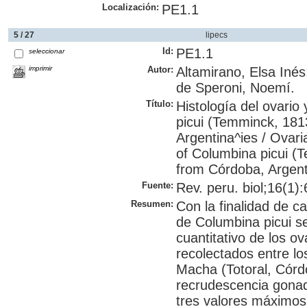
Localización:
PE1.1
5 / 27
lipecs
Id:
PE1.1
seleccionar
imprimir
Autor:
Altamirano, Elsa Inés
de Speroni, Noemí.
Título:
Histología del ovario
picui (Temminck, 181
Argentina^ies / Ovari
of Columbina picui (
from Córdoba, Argent
Fuente:
Rev. peru. biol;16(1):
Resumen:
Con la finalidad de ca
de Columbina picui se 
cuantitativo de los o
recolectados entre l
Macha (Totoral, Córdo
recrudescencia gonad
tres valores máximos;