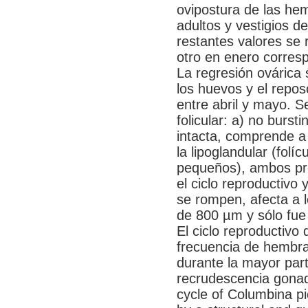
ovipostura de las he
adultos y vestigios de
restantes valores se 
otro en enero corres
La regresión ovárica s
los huevos y el repos
entre abril y mayo. Se
folicular: a) no burst
intacta, comprende a l
la lipoglandular (folí
pequeños), ambos pro
el ciclo reproductivo 
se rompen, afecta a l
de 800 µm y sólo fue 
El ciclo reproductivo 
frecuencia de hembra
durante la mayor part
recrudescencia gonad
cycle of Columbina pi