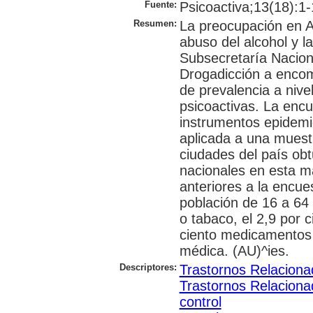
Fuente:
Psicoactiva;13(18):1-
Resumen:
La preocupación en A
abuso del alcohol y l
Subsecretaría Naciona
Drogadicción a encom
de prevalencia a nive
psicoactivas. La enc
instrumentos epidemio
aplicada a una muestr
ciudades del país obt
nacionales en esta ma
anteriores a la encues
población de 16 a 64
o tabaco, el 2,9 por c
ciento medicamentos 
médica. (AU)^ies.
Descriptores:
Trastornos Relaciona
Trastornos Relaciona
control