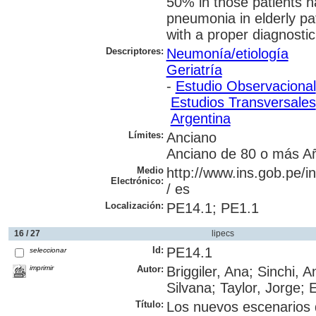
50% in those patients 
pneumonia in elderly pa
with a proper diagnostic
Descriptores:
Neumonía/etiología
Geriatría
-
Estudio Observacional
Estudios Transversales
Argentina
Límites:
Anciano
Anciano de 80 o más A
Medio
http://www.ins.gob.pe/i
Electrónico:
/ es
Localización:
PE14.1; PE1.1
16 / 27
lipecs
Id:
PE14.1
seleccionar
imprimir
Autor:
Briggiler, Ana; Sinchi, 
Silvana; Taylor, Jorge; E
Título:
Los nuevos escenarios d