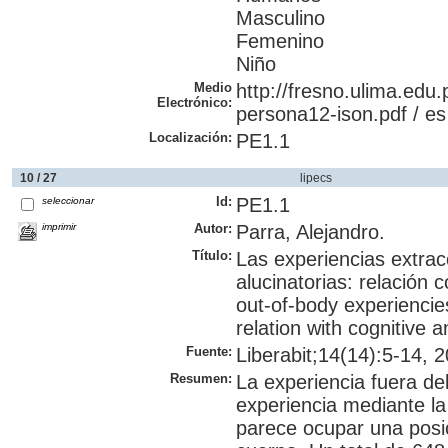
Masculino
Femenino
Niño
Medio
http://fresno.ulima.e
Electrónico:
persona12-ison.pdf / es
Localización:
PE1.1
10 / 27
lipecs
Id:
PE1.1
seleccionar
imprimir
Autor:
Parra, Alejandro.
Título:
Las experiencias extrac
alucinatorias: relación 
out-of-body experiencie
relation with cognitive 
Fuente:
Liberabit;14(14):5-14, 2
Resumen:
La experiencia fuera d
experiencia mediante la 
parece ocupar una posi