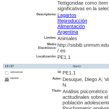
Tettigonidae como ítem
significativas en la sele
Descriptores:
Lagartos
Reproducción
Alimentación
Argentina
Límites:
Animales
Medio
http://sisbib.unmsm.edu
Electrónico:
/ es
Localización:
PE1.1
13 / 27
lipecs
Id:
PE1.1
seleccionar
imprimir
Autor:
Desuque, Diego A; Va
N.
Título:
Análisis psicométrico
actitudinales sobre e
población adolescente
Psychometric analysis 