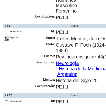
Masculino
Femenino
Localización:
PE1.1
8 / 27
lipecs
Id:
PE1.1
seleccionar
imprimir
Autor:
Trelles Montes, Julio Os
Título:
Gustavo F. Poch (1924-
1984)
Fuente:
Rev. neuropsiquiatr;48(3
Descriptores:
Neurología
-
Historia de la Medicin
Argentina
Límites:
Historia del Siglo 20
Localización:
PE1.1
9 / 27
lipecs
Id:
PE1.1
seleccionar