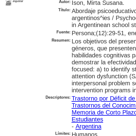
imprimir
Autor:
Ison, Mirta Susana.
Título:
Abordaje psicoeducativo
argentinos^ies / Psychoe
in Argentinean school s
Fuente:
Persona;(12):29-51, ene
Resumen:
Los objetivos del presen
géneros, que presenten 
habilidades cognitivas 
demostrar la efectividad
focused: a) to identify
attention dysfunction (
interpersonal problem s
intervention programs in
Descriptores:
Trastorno por Déficit de
Trastornos del Conocim
Memoria de Corto Plaz
Estudiantes
-
Argentina
Límites:
Humanos