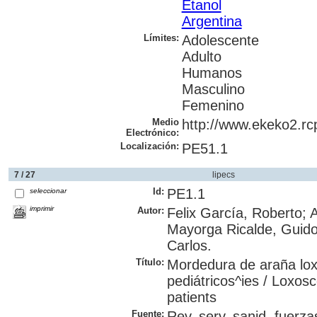
Etanol
Argentina
Límites:
Adolescente
Adulto
Humanos
Masculino
Femenino
Medio
http://www.ekeko2.rcp
Electrónico:
Localización:
PE51.1
7 / 27
lipecs
Id:
PE1.1
seleccionar
imprimir
Autor:
Felix García, Roberto;
Mayorga Ricalde, Guido 
Carlos.
Título:
Mordedura de araña lox
pediátricos^ies / Loxosce
patients
Fuente:
Rev. serv. sanid. fuerza