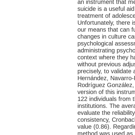
an instrument that m
suicide is a useful ai
treatment of adolesce
Unfortunately, there i
our means that can ful
changes in culture ca
psychological assess
administrating psychol
context where they h
without previous adju
precisely, to validat
Hernández, Navarro-R
Rodríguez González, 
version of this instr
122 individuals from 
institutions. The ave
evaluate the reliabilit
consistency, Cronbac
value (0.86). Regardin
method was used as a 