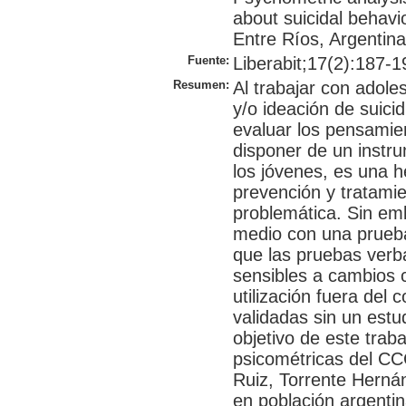
about suicidal behavi
Entre Ríos, Argentina
Fuente:
Liberabit;17(2):187-19
Resumen:
Al trabajar con adol
y/o ideación de suicid
evaluar los pensamien
disponer de un instr
los jóvenes, es una he
prevención y tratami
problemática. Sin em
medio con una prueba
que las pruebas verba
sensibles a cambios c
utilización fuera del
validadas sin un estu
objetivo de este trab
psicométricas del C
Ruiz, Torrente Herná
en población argentin