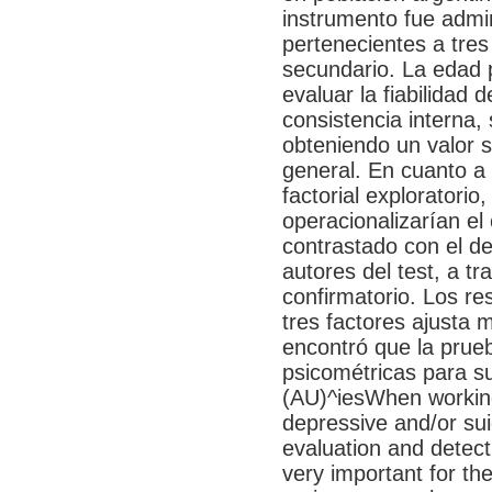
instrumento fue admi
pertenecientes a tres 
secundario. La edad 
evaluar la fiabilidad 
consistencia interna,
obteniendo un valor sa
general. En cuanto a l
factorial exploratori
operacionalizarían el
contrastado con el de
autores del test, a tr
confirmatorio. Los re
tres factores ajusta 
encontró que la pru
psicométricas para su
(AU)^iesWhen working
depressive and/or sui
evaluation and detecti
very important for th