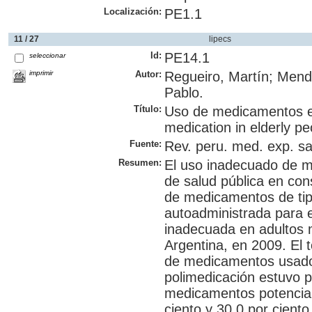
Localización:
PE1.1
11 / 27
lipecs
Id:
PE14.1
seleccionar
imprimir
Autor:
Regueiro, Martín; Mendy
Pablo.
Título:
Uso de medicamentos en
medication in elderly peo
Fuente:
Rev. peru. med. exp. sal
Resumen:
El uso inadecuado de m
de salud pública en con
de medicamentos de tip
autoadministrada para e
inadecuada en adultos 
Argentina, en 2009. El 
de medicamentos usados
polimedicación estuvo p
medicamentos potencialm
ciento y 30,0 por ciento 