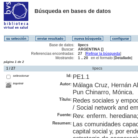
Búsqueda en bases de datos
Base de datos:
lipecs
Buscar:
ARGENTINA []
Referencias encontradas:
27
[
Refinar la búsqueda
]
Mostrando:
1 .. 20
en el formato [
Detallado
]
página 1 de 2
1 / 27
lipecs
Id:
PE1.1
seleccionar
imprimir
Autor:
Málaga Cruz, Hernán Alf
Pun Chinarro, Mónica.
Título:
Redes sociales y empode
/ Social network and em
Fuente:
Rev. enferm. herediana;1
Resumen:
Las comunidades capace
capital social y, por e