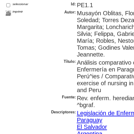
Id:
PE1.1
seleccionar
imprimir
Autor:
Musayón Oblitas, Flo
Soledad; Torres Deza
Margarita; Loncharic
Silvia; Felippa, Gabr
María; Robles, Nestor
Tomas; Godines Valen
Jeannette.
Título:
Análisis comparativo d
Enfermería en Paragu
Perú^ies / Comparativ
exercise of nursing i
and Peru
Fuente:
Rev. enferm. heredian
^bgraf.
Descriptores:
Legislación de Enfer
Paraguay
El Salvador
Argentina