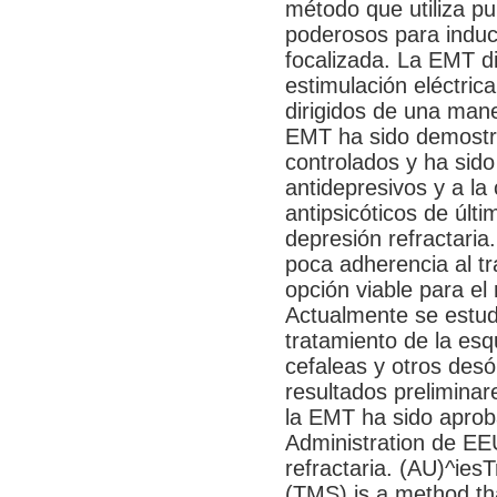
método que utiliza p
poderosos para induci
focalizada. La EMT d
estimulación eléctric
dirigidos de una mane
EMT ha sido demostra
controlados y ha sid
antidepresivos y a la
antipsicóticos de últ
depresión refractaria.
poca adherencia al t
opción viable para el
Actualmente se estud
tratamiento de la esqui
cefaleas y otros desó
resultados prelimina
la EMT ha sido aprob
Administration de EE
refractaria. (AU)^ies
(TMS) is a method tha