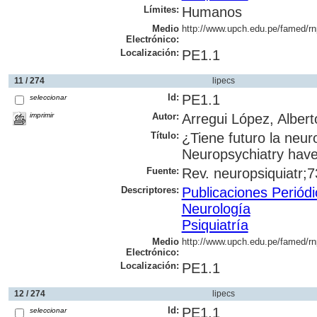
Límites:
Humanos
Medio
http://www.upch.edu.pe/famed/rnp
Electrónico:
Localización:
PE1.1
11 / 274
lipecs
Id:
PE1.1
seleccionar
imprimir
Autor:
Arregui López, Alber
Título:
¿Tiene futuro la neur
Neuropsychiatry have
Fuente:
Rev. neuropsiquiatr;7
Descriptores:
Publicaciones Periód
Neurología
Psiquiatría
Medio
http://www.upch.edu.pe/famed/rn
Electrónico:
Localización:
PE1.1
12 / 274
lipecs
Id:
PE1.1
seleccionar