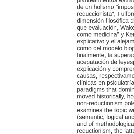
de un holismo "imposi
reduccionista", Fulfo
dimensión filosófica d
que evaluación, Wakef
como medicina" y Ken
explicativo y el aleja
como del modelo biop
finalmente, la supera
acepatación de leyes
explicación y compre
causas, respectivame
clínicas en psiquiatrí
paradigms that domin
moved historically, h
non-reductionism pole
examines the topic with
(semantic, logical and
and of methodological
reductionism, the lat