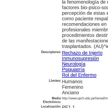
la fenomenología de 
factores bio-psico-soc
percepción de estas e
como paciente respal
recomendaciones en r
profesionales miembro
procedimientos desti
de las manifestacion
trasplantados. (AU)^i
Descriptores:
Rechazo de Injerto
Inmunosupresión
Neurología
Psiquiatría
Rol del Enfermo
Límites:
Humanos
Femenino
Anciano
Medio
http://www.upch.edu.pe/famed/rn
Electrónico:
Localización:
PE1.1