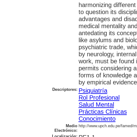
harmonizing different 
to question its discipl
advantages and disadv
medical mentality and
antedating its concep
like asylums and biolo
psychiatric trade, wh
by neurology, interna
work, must be found i
permits considering a
forms of knowledge a
by empirical evidence
Descriptores:
Psiquiatría
Rol Profesional
Salud Mental
Prácticas Clínicas
Conocimiento
Medio
http://www.upch.edu.pe/famed/rn
Electrónico:
Localización: