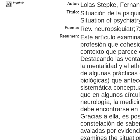
imprimir
Autor:
Lolas Stepke, Fernan
Título:
Situación de la psiqui
Situation of psychiatry
Fuente:
Rev. neuropsiquiatr;7
Resumen:
Este artículo examina
profesión que cohesi
contexto que parece ob
Destacando las venta
la mentalidad y el et
de algunas prácticas c
biológicas) que antec
sistemática conceptual
que en algunos círcul
neurología, la medicin
debe encontrarse en l
Gracias a ella, es po
constelación de sabe
avaladas por evidenc
examines the situatio