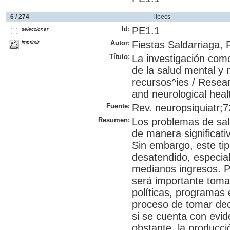
6 / 274
lipecs
Id:
PE1.1
seleccionar
imprimir
Autor:
Fiestas Saldarriaga, 
Título:
La investigación com
de la salud mental y
recursos^ies / Resear
and neurological heal
Fuente:
Rev. neuropsiquiatr;7
Resumen:
Los problemas de sal
de manera significati
Sin embargo, este ti
desatendido, especia
medianos ingresos. P
será importante tomar
políticas, programas 
proceso de tomar deci
si se cuenta con evid
obstante, la producci