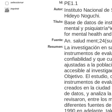
Id:
PE1.1
seleccionar
imprimir
Autor:
Instituto Nacional de
Hideyo Noguchi.
Título:
Base de datos de ins
mental y psiquiatría^
for mental health and
Fuente:
An. salud ment;24(sup
Resumen:
La investigación en s
instrumentos de eval
confiabilidad y que c
ajustadas a la poblac
accesible al investig
Objetivo. El estudio, 
instrumentos de eval
creados en la ciudad
de datos, y analiza 
revisaron, entre los
diferentes fuentes de
1990 en adelante, tal