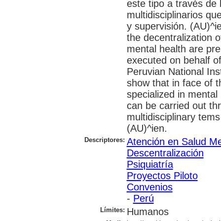
este tipo a través de
multidisciplinarios q
y supervisión. (AU)^ie
the decentralization o
mental health are pr
executed on behalf o
Peruvian National Ins
show that in face of 
specialized in mental 
can be carried out th
multidisciplinary tems
(AU)^ien.
Descriptores:
Atención en Salud Me
Descentralización
Psiquiatría
Proyectos Piloto
Convenios
-
Perú
Límites:
Humanos