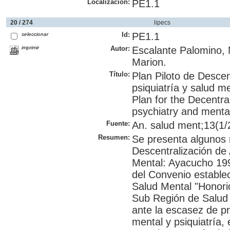
Localización:
PE1.1
20 / 274
lipecs
Id:
PE1.1
seleccionar
imprimir
Autor:
Escalante Palomino, 
Marion.
Título:
Plan Piloto de Descen
psiquiatría y salud m
Plan for the Decentral
psychiatry and menta
Fuente:
An. salud ment;13(1/2
Resumen:
Se presenta algunos r
Descentralización de 
Mental: Ayacucho 199
del Convenio establec
Salud Mental "Honori
Sub Región de Salud
ante la escasez de pr
mental y psiquiatría,