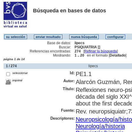
Búsqueda en bases de datos
Base de datos:
lipecs
Buscar:
PSIQUIATRIA []
Referencias encontradas:
274
[
Refinar la búsqueda
]
Mostrando:
1 .. 20
en el formato [
Detallado
]
página 1 de 14
1 / 274
lipecs
Id:
PE1.1
seleccionar
imprimir
Autor:
Alarcón Guzmán, Ren
Título:
Reflexiones neuro-psi
década del siglo XXI^i
about the first decad
Fuente:
Rev. neuropsiquiatr;73
Descriptores:
Neuropsicología/histo
Neurología/historia