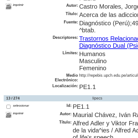
imprimir
Autor:
Castro Morales, Jorg
Título:
Acerca de las adiccio
Fuente:
Diagnóstico (Perú);49(
^btab.
Descriptores:
Trastornos Relaciona
Diagnóstico Dual (Psi
Límites:
Humanos
Masculino
Femenino
Medio
http://repebis.upch.edu.pe/articu
Electrónico:
Localización:
PE1.1
13 / 274
lipecs
Id:
PE1.1
seleccionar
imprimir
Autor:
Maurial Chávez, Iván Ra
Título:
Alfred Adler y Viktor Fr
de la vida^ies / Alfred 
of life's speech