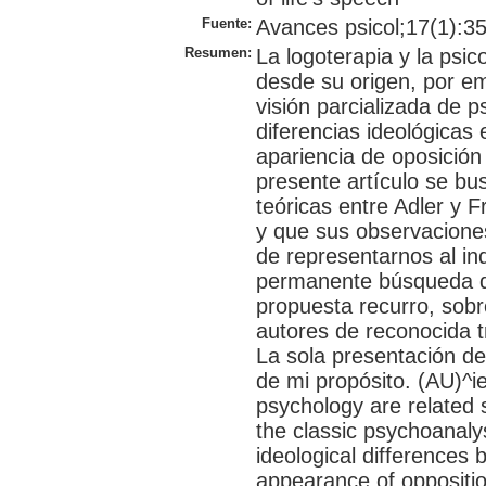
Fuente:
Avances psicol;17(1):35-
Resumen:
La logoterapia y la psic
desde su origen, por e
visión parcializada de p
diferencias ideológicas 
apariencia de oposición
presente artículo se bu
teóricas entre Adler y F
y que sus observacione
de representarnos al i
permanente búsqueda de
propuesta recurro, sobre
autores de reconocida tr
La sola presentación de 
de mi propósito. (AU)^i
psychology are related s
the classic psychoanalys
ideological differences b
appearance of opposition