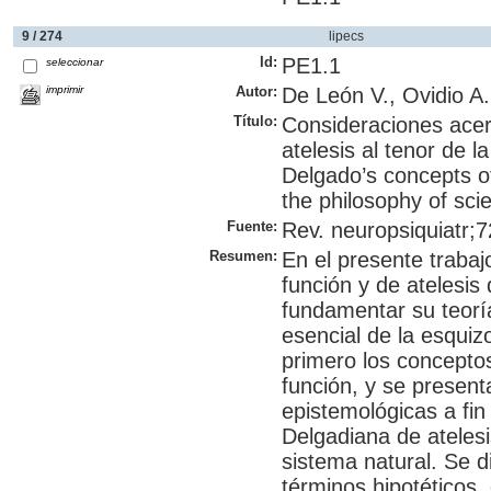
9 / 274
lipecs
Id:
PE1.1
seleccionar
imprimir
Autor:
De León V., Ovidio A.
Título:
Consideraciones acer
atelesis al tenor de la
Delgado’s concepts of 
the philosophy of sci
Fuente:
Rev. neuropsiquiatr;7
Resumen:
En el presente trabaj
función y de atelesis
fundamentar su teoría
esencial de la esqui
primero los conceptos 
función, y se presen
epistemológicas a fi
Delgadiana de atelesi
sistema natural. Se 
términos hipotéticos,