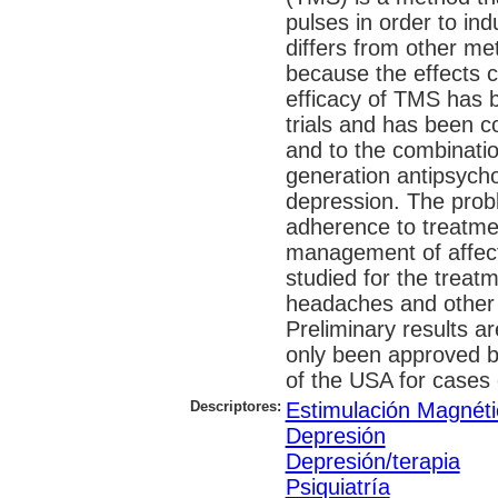
pulses in order to ind
differs from other met
because the effects c
efficacy of TMS has 
trials and has been c
and to the combinati
generation antipsycho
depression. The probl
adherence to treatme
management of affect
studied for the treatm
headaches and other 
Preliminary results 
only been approved b
of the USA for cases 
Descriptores:
Estimulación Magnéti
Depresión
Depresión/terapia
Psiquiatría