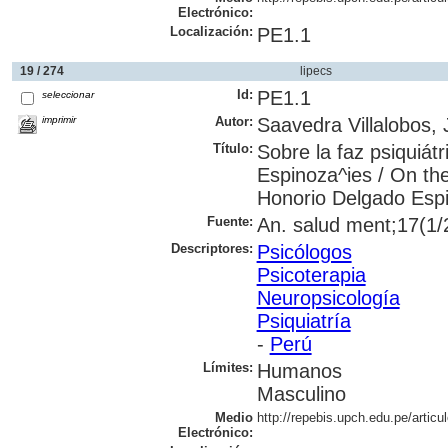
Electrónico:
Localización:
PE1.1
19 / 274
lipecs
Id:
PE1.1
seleccionar
imprimir
Autor:
Saavedra Villalobos, 
Título:
Sobre la faz psiquiát
Espinoza^ies / On the
Honorio Delgado Esp
Fuente:
An. salud ment;17(1/2
Descriptores:
Psicólogos
Psicoterapia
Neuropsicología
Psiquiatría
-
Perú
Límites:
Humanos
Masculino
Medio
http://repebis.upch.edu.pe/artic
Electrónico: