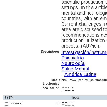
scientific production 
settings. In this arti
mental and neurologic
countries, with an em
Current challenges, r
area are discussed to 
recommendations des
production-utilization
process. (AU)^ien.
Descriptores:
Investigación/instrum
Psiquiatría
Neurología
Salud Mental
-
América Latina
Medio
http://www.upch.edu.pe/famed/rn
Electrónico:
Localización:
PE1.1
7 / 274
lipecs
Id:
PE1.1
seleccionar