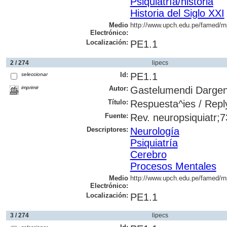
Psiquiatría/historia
Historia del Siglo XXI
Medio
http://www.upch.edu.pe/famed/rn
Electrónico:
Localización:
PE1.1
2 / 274
lipecs
Id:
PE1.1
seleccionar
imprimir
Autor:
Gastelumendi Dargen
Título:
Respuesta^ies / Repl
Fuente:
Rev. neuropsiquiatr;73
Descriptores:
Neurología
Psiquiatría
Cerebro
Procesos Mentales
Medio
http://www.upch.edu.pe/famed/rn
Electrónico:
Localización:
PE1.1
3 / 274
lipecs