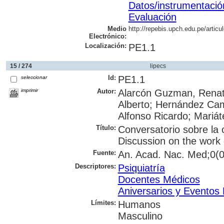
Datos/instrumentació
Evaluación
Medio
http://repebis.upch.edu.pe/artic
Electrónico:
Localización:
PE1.1
15 / 274
lipecs
Id:
PE1.1
seleccionar
imprimir
Autor:
Alarcón Guzman, Renato
Alberto; Hernández Ca
Alfonso Ricardo; Mariát
Título:
Conversatorio sobre la 
Discussion on the work 
Fuente:
An. Acad. Nac. Med;0(0
Descriptores:
Psiquiatría
Docentes Médicos
Aniversarios y Eventos 
Límites:
Humanos
Masculino