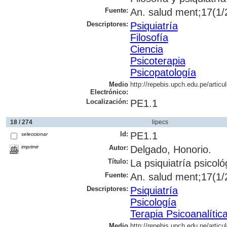
Fuente:
An. salud ment;17(1/2
Descriptores:
Psiquiatría
Filosofía
Ciencia
Psicoterapia
Psicopatología
Medio
http://repebis.upch.edu.pe/artic
Electrónico:
Localización:
PE1.1
18 / 274
lipecs
Id:
PE1.1
seleccionar
imprimir
Autor:
Delgado, Honorio.
Título:
La psiquiatría psicoló
Fuente:
An. salud ment;17(1/2
Descriptores:
Psiquiatría
Psicología
Terapia Psicoanalític
Medio
http://repebis.upch.edu.pe/artic