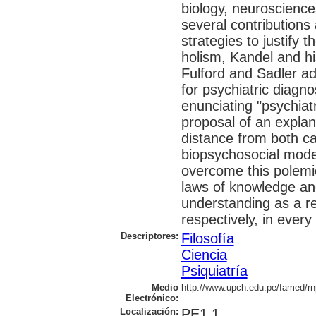
biology, neuroscience
several contributions
strategies to justify 
holism, Kandel and hi
Fulford and Sadler ad
for psychiatric diagno
enunciating "psychiat
proposal of an explan
distance from both c
biopsychosocial mode
overcome this polemic
laws of knowledge an
understanding as a r
respectively, in every 
Descriptores:
Filosofía
Ciencia
Psiquiatría
Medio
http://www.upch.edu.pe/famed/rn
Electrónico:
Localización:
PE1.1