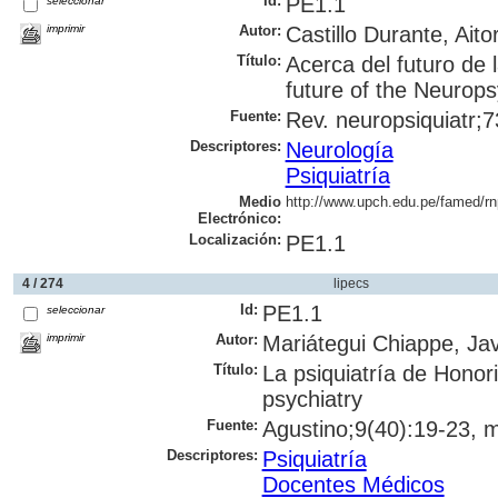
Id:
PE1.1
seleccionar
imprimir
Autor:
Castillo Durante, Aitor
Título:
Acerca del futuro de 
future of the Neurops
Fuente:
Rev. neuropsiquiatr;73
Descriptores:
Neurología
Psiquiatría
Medio
http://www.upch.edu.pe/famed/rn
Electrónico:
Localización:
PE1.1
4 / 274
lipecs
Id:
PE1.1
seleccionar
imprimir
Autor:
Mariátegui Chiappe, Jav
Título:
La psiquiatría de Honor
psychiatry
Fuente:
Agustino;9(40):19-23, m
Descriptores:
Psiquiatría
Docentes Médicos