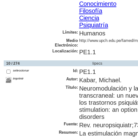
Conocimiento
Filosofía
Ciencia
Psiquiatría
Límites:
Humanos
Medio
http://www.upch.edu.pe/famed/rn
Electrónico:
Localización:
PE1.1
10 / 274
lipecs
Id:
PE1.1
seleccionar
imprimir
Autor:
Kabar, Michael.
Título:
Neuromodulación y la
transcraneal: un nue
los trastornos psiquiá
stimulation: an optio
disorders
Fuente:
Rev. neuropsiquiatr;7
Resumen:
La estimulación magn