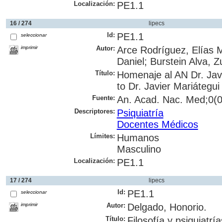
Localización:
PE1.1
16 / 274
lipecs
Id:
PE1.1
seleccionar
imprimir
Autor:
Arce Rodríguez, Elías 
Daniel; Burstein Alva, Z
Título:
Homenaje al AN Dr. Javi
to Dr. Javier Mariátegu
Fuente:
An. Acad. Nac. Med;0(0)
Descriptores:
Psiquiatría
Docentes Médicos
Límites:
Humanos
Masculino
Localización:
PE1.1
17 / 274
lipecs
Id:
PE1.1
seleccionar
imprimir
Autor:
Delgado, Honorio.
Título:
Filosofía y psiquiatrí