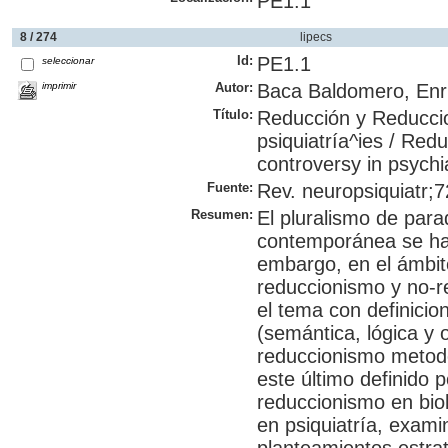
PE1.1
8 / 274
lipecs
Id:
PE1.1
seleccionar
imprimir
Autor:
Baca Baldomero, Enr
Título:
Reducción y Reducci
psiquiatría^ies / Red
controversy in psychi
Fuente:
Rev. neuropsiquiatr;7
Resumen:
El pluralismo de para
contemporánea se ha 
embargo, en el ámbit
reduccionismo y no-r
el tema con definicio
(semántica, lógica y 
reduccionismo metodol
este último definido 
reduccionismo en biol
en psiquiatría, exam
planteamientos estraté