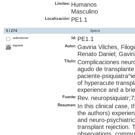
Límites:
Humanos
Masculino
Localización:
PE1.1
5 / 274
lipecs
Id:
PE1.1
seleccionar
imprimir
Autor:
Gaviria Vilches, Fil
Renato Daniel; Gaviri
Título:
Complicaciones neuro
agudo de transplante
paciente-psiquiatra^i
of hyperacute transpla
experience and a brief
Fuente:
Rev. neuropsiquiatr;7
Resumen:
In this clinical case, 
the authors) experien
and neuro-psychiatric
transplant rejection. 
observations, communi