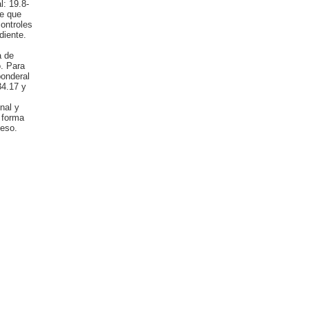
l: 19.8-
le que
ontroles
diente.
a de
o. Para
onderal
34.17 y
nal y
 forma
peso.