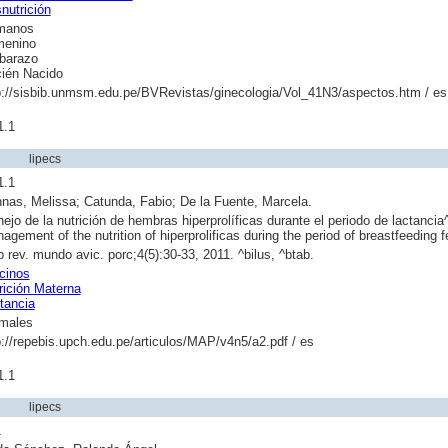
nutrición
manos
enino
barazo
ién Nacido
p://sisbib.unmsm.edu.pe/BVRevistas/ginecologia/Vol_41N3/aspectos.htm / es
1.1
lipecs
1.1
nas, Melissa; Catunda, Fabio; De la Fuente, Marcela.
ejo de la nutrición de hembras hiperprolíficas durante el periodo de lactancia^
agement of the nutrition of hiperprolificas during the period of breastfeeding 
 rev. mundo avic. porc;4(5):30-33, 2011. ^bilus, ^btab.
cinos
rición Materna
tancia
males
p://repebis.upch.edu.pe/articulos/MAP/v4n5/a2.pdf / es
1.1
lipecs
1