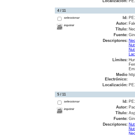
Localización:
PE
4 / 11
Id:
PE
seleccionar
Autor:
Fal
imprimir
Título:
Nec
Fuente:
Gin
Descriptores:
Nec
Nut
Nut
Lac
Límites:
Hu
Fem
Em
Medio
htt
Electrónico:
Localización:
PE
5 / 11
Id:
PE
seleccionar
Autor:
Pac
imprimir
Título:
Asp
Fuente:
Gin
Descriptores:
Nut
Nut
Nec