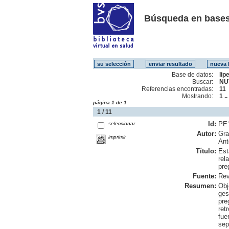
Búsqueda en bases
Base de datos:
lip
Buscar:
NU
Referencias encontradas:
11
Mostrando:
1 ..
página 1 de 1
1 / 11
Id:
PE
seleccionar
Autor:
Gra
imprimir
Ant
Título:
Est
rel
pre
Fuente:
Rev
Resumen:
Obj
ges
pre
ret
fue
sep