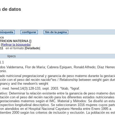
 de datos
ecs
TRICION MATERNA []
[
Refinar la búsqueda
]
 11
en el formato [
Detallado
]
lipecs
1.1
dos Valderrama, Flor de María; Cabrera Epiquen, Ronald Alfredo; Díaz Herrer
onio.
ado nutricional pregestacional y ganancia de peso materno durante la gestaci
ación con el peso del recién nacido^ies / Relationship between weight gain dur
gnancy and the newborn's weight
. med. hered;14(3):128-133, sept. 2003. ^btab, ^bgraf.
etivo: Determinar la relación existente entre la ganancia de peso materno dura
tación con el peso del recién nacido para los diferentes estados nutricionales
gestacionales maternos según el IMC. Material y Métodos: Se diseñó un estu
rospectivo longitudinal descriptivo. Se seleccionaron 1016 mujeres cuyos part
ron atendidos en el Hospital Nacional Cayetano Heredia entre Enero 1995 a
tiembre 2000 según los criterios de inclusión y exclusión. La población es estr