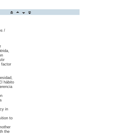
s /
r
trida,
on
tir
 factor
esidad,
l hábito
herencia
ón
a
cy in
ition to
l
mother
th the