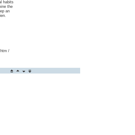
l habits
mine the
eep an
ien.
.htm /