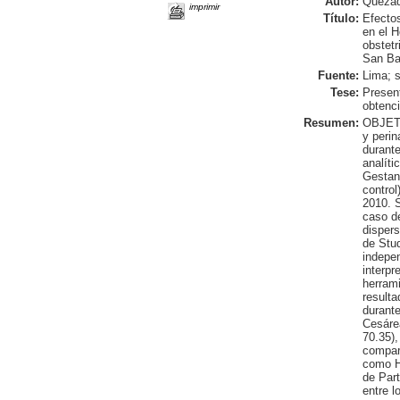
Autor:
Quezad
imprimir
Título:
Efectos
en el H
obstetr
San Ba
Fuente:
Lima; s
Tese:
Presen
obtenci
Resumen:
OBJETIV
y perin
durant
analíti
Gestan
control
2010. S
caso de
dispers
de Stud
indepen
interpr
herram
resulta
durante
Cesárea
70.35),
compar
como Hi
de Part
entre l