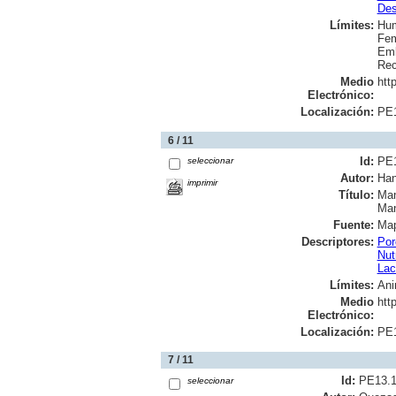
Des
Límites:
Hu
Fem
Em
Rec
Medio
htt
Electrónico:
Localización:
PE
6 / 11
Id:
PE
seleccionar
Autor:
Han
imprimir
Título:
Man
Man
Fuente:
Map
Descriptores:
Por
Nut
Lac
Límites:
Ani
Medio
htt
Electrónico:
Localización:
PE
7 / 11
Id:
PE13.
seleccionar