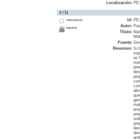
Localización:
PE
2 / 11
Id:
PE
seleccionar
Autor:
Pac
imprimir
Título:
Nut
Mat
Fuente:
Gin
Resumen:
Si 
sup
es 
nut
pre
des
per
com
con
ali
que
gen
mat
pro
pre
und
pre
dev
dev
and