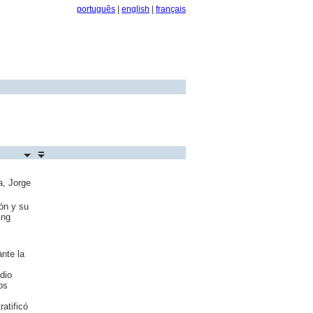
português
|
english
|
français
a, Jorge
ón y su
ing
nte la
dio
os
atificó