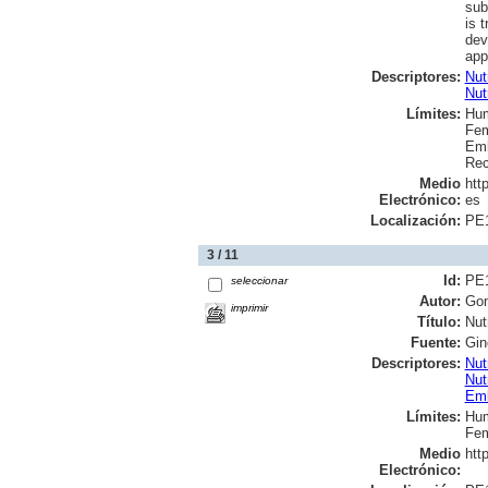
sub
is 
dev
app
Descriptores:
Nut
Nut
Límites:
Hu
Fem
Em
Rec
Medio
htt
Electrónico:
es
Localización:
PE
3 / 11
Id:
PE
seleccionar
Autor:
Gon
imprimir
Título:
Nut
Fuente:
Gin
Descriptores:
Nut
Nut
Em
Límites:
Hu
Fem
Medio
htt
Electrónico: