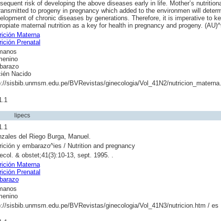
sequent risk of developing the above diseases early in life. Mother’s nutritiona
transmitted to progeny in pregnancy which added to the environmen will deter
elopment of chronic diseases by generations. Therefore, it is imperative to k
ropiate maternal nutrition as a key for health in pregnancy and progeny. (AU)^
rición Materna
rición Prenatal
manos
enino
barazo
ién Nacido
p://sisbib.unmsm.edu.pe/BVRevistas/ginecologia/Vol_41N2/nutricion_materna
1.1
lipecs
1.1
zales del Riego Burga, Manuel.
rición y embarazo^ies / Nutrition and pregnancy
ecol. & obstet;41(3):10-13, sept. 1995. .
rición Materna
rición Prenatal
barazo
manos
enino
p://sisbib.unmsm.edu.pe/BVRevistas/ginecologia/Vol_41N3/nutricion.htm / es