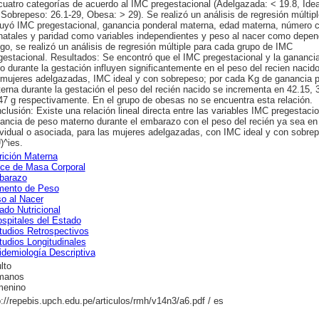
cuatro categorías de acuerdo al IMC pregestacional (Adelgazada: < 19.8, Idea
 Sobrepeso: 26.1-29, Obesa: > 29). Se realizó un análisis de regresión múltip
luyó IMC pregestacional, ganancia ponderal materna, edad materna, número c
natales y paridad como variables independientes y peso al nacer como depen
go, se realizó un análisis de regresión múltiple para cada grupo de IMC
gestacional. Resultados: Se encontró que el IMC pregestacional y la gananci
o durante la gestación influyen significantemente en el peso del recien nacid
 mujeres adelgazadas, IMC ideal y con sobrepeso; por cada Kg de ganancia p
erna durante la gestación el peso del recién nacido se incrementa en 42.15, 
47 g respectivamente. En el grupo de obesas no se encuentra esta relación.
clusión: Existe una relación lineal directa entre las variables IMC pregestacio
ancia de peso materno durante el embarazo con el peso del recién ya sea en
ividual o asociada, para las mujeres adelgazadas, con IMC ideal y con sobre
)^ies.
rición Materna
ice de Masa Corporal
barazo
ento de Peso
o al Nacer
ado Nutricional
spitales del Estado
tudios Retrospectivos
tudios Longitudinales
idemiología Descriptiva
lto
manos
enino
p://repebis.upch.edu.pe/articulos/rmh/v14n3/a6.pdf / es