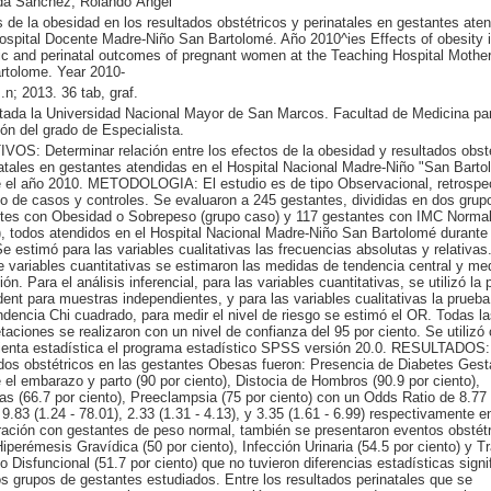
a Sánchez, Rolando Ángel
 de la obesidad en los resultados obstétricos y perinatales en gestantes ate
ospital Docente Madre-Niño San Bartolomé. Año 2010^ies Effects of obesity i
ic and perinatal outcomes of pregnant women at the Teaching Hospital Mother
rtolome. Year 2010-
.n; 2013. 36 tab, graf.
tada la Universidad Nacional Mayor de San Marcos. Facultad de Medicina pa
ón del grado de Especialista.
OS: Determinar relación entre los efectos de la obesidad y resultados obst
atales en gestantes atendidas en el Hospital Nacional Madre-Niño "San Barto
e el año 2010. METODOLOGIA: El estudio es de tipo Observacional, retrospec
co de casos y controles. Se evaluaron a 245 gestantes, divididas en dos grup
tes con Obesidad o Sobrepeso (grupo caso) y 117 gestantes con IMC Normal
), todos atendidos en el Hospital Nacional Madre-Niño San Bartolomé durante
e estimó para las variables cualitativas las frecuencias absolutas y relativas.
 variables cuantitativas se estimaron las medidas de tendencia central y me
ión. Para el análisis inferencial, para las variables cuantitativas, se utilizó la 
ent para muestras independientes, y para las variables cualitativas la prueba
dencia Chi cuadrado, para medir el nivel de riesgo se estimó el OR. Todas la
etaciones se realizaron con un nivel de confianza del 95 por ciento. Se utiliz
ienta estadística el programa estadístico SPSS versión 20.0. RESULTADOS:
dos obstétricos en las gestantes Obesas fueron: Presencia de Diabetes Gest
 el embarazo y parto (90 por ciento), Distocia de Hombros (90.9 por ciento),
s (66.7 por ciento), Preeclampsia (75 por ciento) con un Odds Ratio de 8.77 
 9.83 (1.24 - 78.01), 2.33 (1.31 - 4.13), y 3.35 (1.61 - 6.99) respectivamente e
ación con gestantes de peso normal, también se presentaron eventos obstét
perémesis Gravídica (50 por ciento), Infección Urinaria (54.5 por ciento) y T
o Disfuncional (51.7 por ciento) que no tuvieron diferencias estadísticas signi
os grupos de gestantes estudiados. Entre los resultados perinatales que se