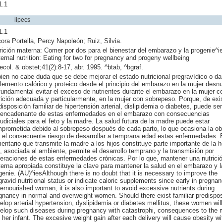
1.1
lipecs
1.1
ora Portella, Percy Napoleón; Ruiz, Silvia.
rición materna: Comer por dos para el bienestar del embarazo y la progenie^ie
ernal nutrition: Eating for two for pregnancy and progeny wellbeing
ecol. & obstet;41(2):8-17, abr. 1995. ^btab, ^bgraf.
bien no cabe duda que se debe mejorar el estado nutricional pregravídico o da
lemento calórico y proteico desde el principio del embarazo en la mujer desnu
fundamental evitar el exceso de nutrientes durante el embarazo en la mujer c
rición adecuada y particularmente, en la mujer con sobrepeso. Porque, de exis
disposición familiar de hipertensión arterial, dislipidemia o diabetes, puede ser
encadenante de estas enfermedades en el embarazo con consecuencias
judiciales para el feto y la madre. La salud futura de la madre puede estar
prometida debido al sobrepeso después de cada parto, lo que ocasiona la ob
 el consecuente riesgo de desarrollar a temprana edad estas enfermedades. E
mentario que transmite la madre a los hijos constituye parte importante de la 
, asociada al ambiente, permite el desarrollo temprano y la transmisión por
eraciones de estas enfermedades crónicas. Por lo que, mantener una nutrici
erna apropiada constituye la clave para mantener la salud en el embarazo y l
genie. (AU)^iesAlthough there is no doubt that it is necessary to improve the
gravid nutritional status or indicate caloric supplements since early in pregnan
ernourished woman, it is also important to avoid excessive nutrients during
gnancy in normal and overweight women. Should there exist familiar predispos
elop arterial hypertension, dyslipidemia or diabetes mellitus, these women wil
elop such diseases during pregnancy with catastrophi, consequences to the 
 her infant. The excesive weight gain after each delivery will cause obesity wi