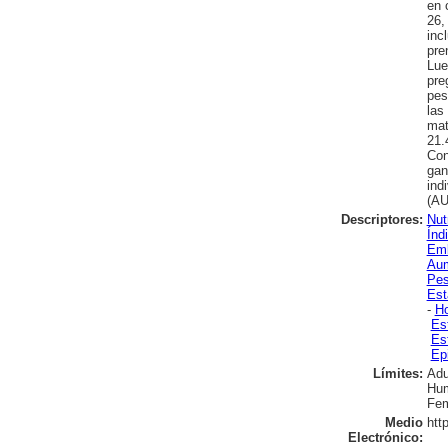
en 
26,
inc
pre
Lue
pre
pes
las
mat
21.
Con
gan
ind
(AU
Descriptores:
Nut
Índ
Em
Aum
Pes
Est
-
Ho
Es
Es
Ep
Límites:
Adu
Hu
Fem
Medio
htt
Electrónico: