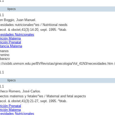
1.1
lipecs
1.1
en Boggio, Juan Manuel.
esidades nutricionales^ies / Nutritional needs
ecol. & obstet;41(3):14-20, sept. 1995. ^btab.
esidades Nutricionales
rición Materna
rición Prenatal
tancia Materna
manos
enino
barazo
p://sisbib.unmsm.edu.pe/BVRevistas/ginecologia/Vol_41N3/necesidades.htm 
1.1
lipecs
1.1
heco Romero, José Carlos.
ectos maternos y fetales^ies / Maternal and fetal aspects
ecol. & obstet;41(3):21-27, sept. 1995. ^btab.
rición Prenatal
rición Materna
esidades Nutricionales