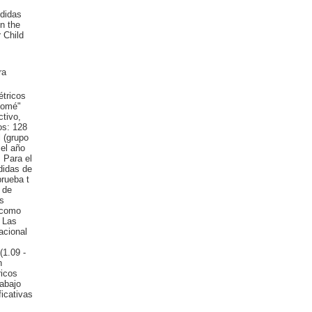
ndidas
n the
 Child
ra
étricos
lomé"
tivo,
os: 128
 (grupo
 el año
 Para el
didas de
prueba t
 de
s
ó como
 Las
acional
(1.09 -
n
ricos
rabajo
ficativas