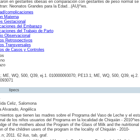
taron en gestantes obesas en comparación con gestantes de peso normal se
tran: Neonatos Grandes para la Edad...(AU)^ies.
ad/complicaciones
ón Materna
es Gestacional
caciones del Embarazo
caciones del Trabajo de Parto
io Observacional
os Retrospectivos
os Transversales
os de Casos y Controles
os
ino
azo
; ME, WQ, 500, Q39, ej.1. 010000093070; PE13.1; ME, WQ, 500, Q39, ej.2.
093071
lipecs
1
tida Celiz, Salomona
 Alvarado, Angélica
mientos que tienen las madres sobre el Programa del Vaso de Leche y el est
onal de los niños usuarios del Programa en la localidad de Chiquián - 2010^ies
ge of the mothers about the Program of the Glass of Milk and the nutritional
on of the children users of the program in the locality of Chiquián - 2010-
.n; 2011. 62 ilus, tab, graf.