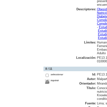
presen
encuen
Descriptores:
Obesid
Nutrici
Diabet
Compli
Compli
-
Estud
Estudi
Estudi
Estudi
Límites:
Human
Femen
Embar
Adulto
Localización:
PE13.1
010000
8 / 11
Id:
PE13.
seleccionar
Autor:
Malpar
imprimir
Orientador:
Miranda
Título:
Conoci
nutrici
Knowled
conditi
Fuente:
Lima; s