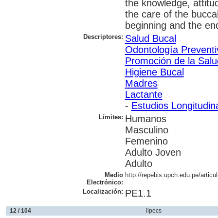
the knowledge, attitu
the care of the bucca
beginning and the end
Descriptores:
Salud Bucal
Odontología Preventi
Promoción de la Salu
Higiene Bucal
Madres
Lactante
-
Estudios Longitudin
Límites:
Humanos
Masculino
Femenino
Adulto Joven
Adulto
Medio
http://repebis.upch.edu.pe/articu
Electrónico:
Localización:
PE1.1
12 / 104
lipecs