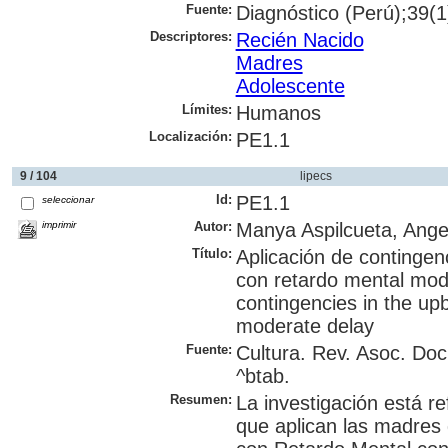
Fuente:
Diagnóstico (Perú);39(1)
Descriptores:
Recién Nacido
Madres
Adolescente
Límites:
Humanos
Localización:
PE1.1
9 / 104
lipecs
Id:
PE1.1
seleccionar
imprimir
Autor:
Manya Aspilcueta, Ange
Título:
Aplicación de contingenc
con retardo mental mode
contingencies in the upb
moderate delay
Fuente:
Cultura. Rev. Asoc. Do
^btab.
Resumen:
La investigación está re
que aplican las madres d