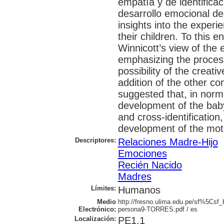
empatía y de identifica
desarrollo emocional de
insights into the experie
their children. To this e
Winnicott’s view of the
emphasizing the process 
possibility of the creati
addition of the other co
suggested that, in norm
development of the ba
and cross-identification
development of the moth
Descriptores:
Relaciones Madre-Hijo
Emociones
Recién Nacido
Madres
Límites:
Humanos
Medio
http://fresno.ulima.edu.pe/sf%5C
Electrónico:
persona9-TORRES.pdf / es
Localización:
PE1.1