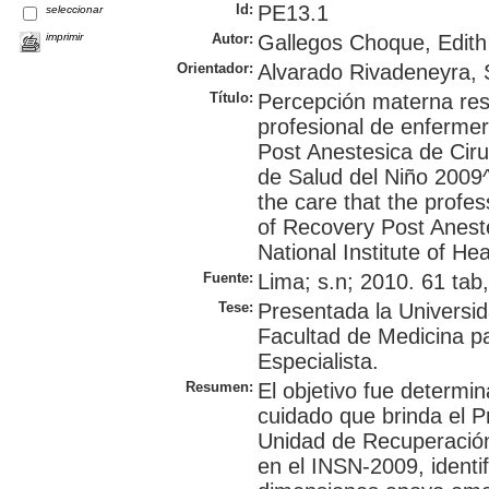
Id:
PE13.1
seleccionar
imprimir
Autor:
Gallegos Choque, Edit
Orientador:
Alvarado Rivadeneyra, S
Título:
Percepción materna resp
profesional de enferme
Post Anestesica de Cirug
de Salud del Niño 2009^
the care that the profess
of Recovery Post Aneste
National Institute of Hea
Fuente:
Lima; s.n; 2010. 61 tab,
Tese:
Presentada la Universi
Facultad de Medicina p
Especialista.
Resumen:
El objetivo fue determi
cuidado que brinda el P
Unidad de Recuperación
en el INSN-2009, identi