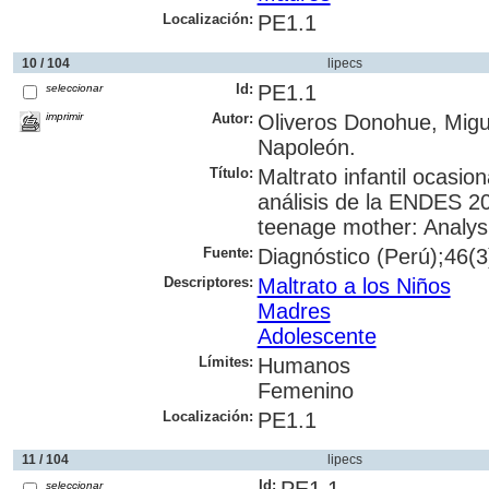
Localización:
PE1.1
10 / 104
lipecs
Id:
PE1.1
seleccionar
imprimir
Autor:
Oliveros Donohue, Migue
Napoleón.
Título:
Maltrato infantil ocasi
análisis de la ENDES 20
teenage mother: Analys
Fuente:
Diagnóstico (Perú);46(3)
Descriptores:
Maltrato a los Niños
Madres
Adolescente
Límites:
Humanos
Femenino
Localización:
PE1.1
11 / 104
lipecs
Id:
seleccionar