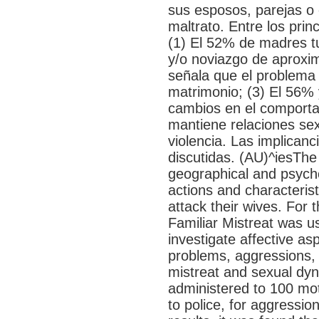
sus esposos, parejas o 
maltrato. Entre los prin
(1) El 52% de madres 
y/o noviazgo de aproxi
señala que el problema 
matrimonio; (3) El 56% 
cambios en el comporta
mantiene relaciones sex
violencia. Las implicanc
discutidas. (AU)^iesThe o
geographical and psycho
actions and characterist
attack their wives. For 
Familiar Mistreat was u
investigate affective asp
problems, aggressions, a
mistreat and sexual dy
administered to 100 mo
to police, for aggressi