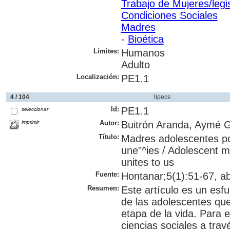
Trabajo de Mujeres/legi
Condiciones Sociales
Madres
-
Bioética
Límites:
Humanos
Adulto
Localización:
PE1.1
4 / 104
lipecs
Id:
PE1.1
seleccionar
imprimir
Autor:
Buitrón Aranda, Aymé G
Título:
Madres adolescentes po
une"^ies / Adolescent m
unites to us
Fuente:
Hontanar;5(1):51-67, ab
Resumen:
Este artículo es un esf
de las adolescentes que
etapa de la vida. Para e
ciencias sociales a trav