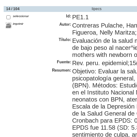
14 / 104
lipecs
Id:
PE1.1
seleccionar
imprimir
Autor:
Contreras Pulache, Han
Figueroa, Nelly Maritza
Título:
Evaluación de la salud
de bajo peso al nacer^i
mothers with newborn of
Fuente:
Rev. peru. epidemiol;15(
Resumen:
Objetivo: Evaluar la sa
psicopatología general,
(BPN). Métodos: Estudio
en el Instituto Naciona
neonatos con BPN, atend
Escala de la Depresión
de la Salud General de
Cronbach para EPDS: 0
EPDS fue 11.58 (SD: 5.
sentimiento de culpa, a