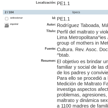
Localización:
PE1.1
2 / 104
lipecs
Id:
PE1.1
seleccionar
imprimir
Autor:
Rodríguez Taboada, Má
Título:
Perfil del maltrato y v
Lima Metropolitana^ies /
group of mothers in Met
Fuente:
Cultura. Rev. Asoc. Do
^btab.
Resumen:
El objetivo es brindar 
familiar y social de las 
de los padres y conviv
Para ello se procedió a 
Medición de Maltrato Fa
investiga aspectos afect
problemas, agresiones, 
maltrato y dinámica sex
a 1100 madres de famili