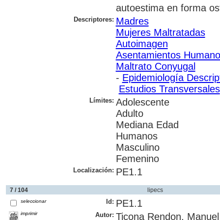
autoestima en forma ost
Descriptores:
Madres
Mujeres Maltratadas
Autoimagen
Asentamientos Humano
Maltrato Conyugal
-
Epidemiología Descrip
Estudios Transversales
Límites:
Adolescente
Adulto
Mediana Edad
Humanos
Masculino
Femenino
Localización:
PE1.1
7 / 104
lipecs
Id:
PE1.1
seleccionar
imprimir
Autor:
Ticona Rendon, Manuel