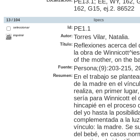
Localización:
PE13.1; EE, WY, 162, G
162, G15, ej.2. 86522
13 / 104
lipecs
Id:
PE1.1
seleccionar
imprimir
Autor:
Torres Vilar, Natalia.
Título:
Reflexiones acerca del 
la obra de Winnicott^ie
of the mother, on the ba
Fuente:
Persona;(9):203-215, 20
Resumen:
En el trabajo se plantea
de la madre en el víncul
realiza, en primer lugar
sería para Winnicott el
hincapié en el proceso 
del yo hasta la posibilid
complementada a la luz 
vínculo: la madre. Se s
del bebé, en casos nor