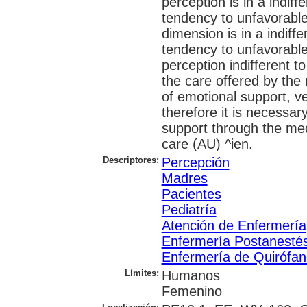
perception is in a indiff
tendency to unfavorabl
dimension is in a indiffe
tendency to unfavorabl
perception indifferent t
the care offered by the
of emotional support, v
therefore it is necessar
support through the med
care (AU) ^ien.
Descriptores:
Percepción
Madres
Pacientes
Pediatría
Atención de Enfermería
Enfermería Postanestés
Enfermería de Quirófan
Límites:
Humanos
Femenino