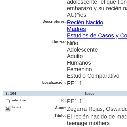
adolescente, el que tie
embarazo y su recién n
AU)^ies.
Descriptores:
Recién Nacido
Madres
Estudios de Casos y Co
Límites:
Niño
Adolescente
Adulto
Humanos
Femenino
Estudio Comparativo
Localización:
PE1.1
8 / 104
lipecs
Id:
PE1.1
seleccionar
imprimir
Autor:
Zegarra Rojas, Oswaldo
Título:
El recién nacido de ma
teenage mothers