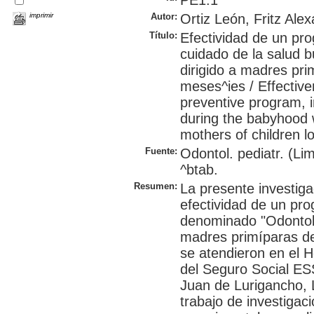
PE1.1
imprimir
Autor:
Ortiz León, Fritz Alex
Título:
Efectividad de un pr
cuidado de la salud b
dirigido a madres pr
meses^ies / Effective
preventive program, i
during the babyhood 
mothers of children l
Fuente:
Odontol. pediatr. (Lim
^btab.
Resumen:
La presente investiga
efectividad de un pr
denominado "Odontobe
madres primíparas d
se atendieron en el H
del Seguro Social ES
Juan de Lurigancho, 
trabajo de investigaci