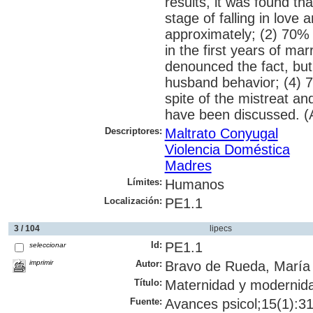
results, it was found th
stage of falling in love
approximately; (2) 70% 
in the first years of ma
denounced the fact, but
husband behavior; (4) 7
spite of the mistreat and
have been discussed. (
Descriptores:
Maltrato Conyugal
Violencia Doméstica
Madres
Límites:
Humanos
Localización:
PE1.1
3 / 104
lipecs
Id:
PE1.1
seleccionar
imprimir
Autor:
Bravo de Rueda, María
Título:
Maternidad y modernida
Fuente:
Avances psicol;15(1):31-