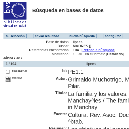
Búsqueda en bases de datos
Base de datos:
lipecs
Buscar:
MADRES []
Referencias encontradas:
104
[
Refinar la búsqueda
]
Mostrando:
1 .. 20
en el formato [
Detallado
]
página 1 de 6
1 / 104
lipecs
Id:
PE1.1
seleccionar
imprimir
Autor:
Grimaldo Muchotrigo, Mi
Pilar.
Título:
La familia y los valores
Manchay^ies / The famil
in Manchay
Fuente:
Cultura. Rev. Asoc. Do
^btab.
Resumen: