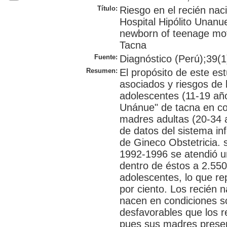
Título:
Riesgo en el recién nac
Hospital Hipólito Unanue
newborn of teenage moth
Tacna
Fuente:
Diagnóstico (Perú);39(1
Resumen:
El propósito de este est
asociados y riesgos de 
adolescentes (11-19 años
Unánue" de tacna en co
madres adultas (20-34 a
de datos del sistema in
de Gineco Obstetricia. 
1992-1996 se atendió un
dentro de éstos a 2.55
adolescentes, lo que re
por ciento. Los recién
nacen en condiciones s
desfavorables que los r
pues sus madres present