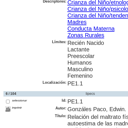
Descriptores:
Crianza del Niño/etnolo
Crianza del Niño/psicol
Crianza del Niño/tenden
Madres
Conducta Materna
Zonas Rurales
Límites:
Recién Nacido
Lactante
Preescolar
Humanos
Masculino
Femenino
Localización:
PE1.1
6 / 104
lipecs
Id:
PE1.1
seleccionar
imprimir
Autor:
Gonzáles Paco, Edwin.
Título:
Relación del maltrato fís
autoestima de las mad