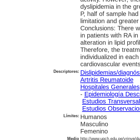
dyslipidemia in the g
P, half of sample had
limitation and greate
Conclusions: There w
in patients with RA in
alteration in lipid pro
Therefore, the treatm
individualized in each
cardiovascular events
Descriptores:
Dislipidemias/diagnós
Artritis Reumatoide
Hospitales Generales
-
Epidemiología Descr
Estudios Transversa
Estudios Observacio
Límites:
Humanos
Masculino
Femenino
Medio
http://www.upch.edu.pe/vrinve/du