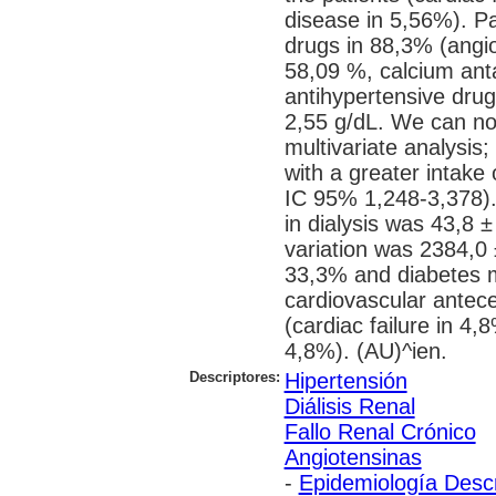
disease in 5,56%). Pa
drugs in 88,3% (angio
58,09 %, calcium an
antihypertensive dru
2,55 g/dL. We can not
multivariate analysis
with a greater intake
IC 95% 1,248-3,378)
in dialysis was 43,8 ±
variation was 2384,0
33,3% and diabetes m
cardiovascular antece
(cardiac failure in 4
4,8%). (AU)^ien.
Descriptores:
Hipertensión
Diálisis Renal
Fallo Renal Crónico
Angiotensinas
-
Epidemiología Descr