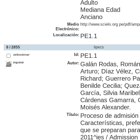
Adulto
Mediana Edad
Anciano
Medio
http://www.scielo.org.pe/pdf/am
Electrónico:
Localización:
PE1.1
8 / 2855
lipecs
Id:
PE1.1
seleccionar
imprimir
Autor:
Galán Rodas, Román 
Arturo; Díaz Vélez, Cr
Richard; Guerrero Pad
Benilde Cecilia; Que
García, Silvia Maribe
Cárdenas Gamarra, G
Moisés Alexander.
Título:
Proceso de admisión 
Características, pref
que se preparan para
2011^ies / Admission 