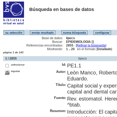
Búsqueda en bases de datos
Base de datos:
lipecs
Buscar:
EPIDEMIOLOGIA []
Referencias encontradas:
2855
[
Refinar la búsqueda
]
Mostrando:
1 .. 20
en el formato [
Detallado
]
página 1 de 143
1 / 2855
lipecs
Id:
PE1.1
seleccionar
imprimir
Autor:
León Manco, Roberto 
Eduardo.
Título:
Capital social y exper
capital and dental ca
Fuente:
Rev. estomatol. Here
^btab.
Resumen:
Introducción: El capi