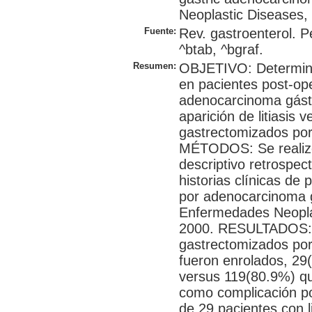
Neoplastic Diseases
Fuente:
Rev. gastroenterol. P
^btab, ^bgraf.
Resumen:
OBJETIVO: Determinar 
en pacientes post-op
adenocarcinoma gástr
aparición de litiasis 
gastrectomizados po
MÉTODOS: Se realizo
descriptivo retrospect
historias clínicas de
por adenocarcinoma gá
Enfermedades Neoplás
2000. RESULTADOS: D
gastrectomizados po
fueron enrolados, 29(
versus 119(80.9%) que
como complicación p
de 29 pacientes con l