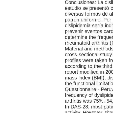
Conclusiones: La disl
estudio se presentó c
diversas formas de alt
patrón uniforme. Por l
dislipidemia sería in
prevenir eventos card
determine the frequen
rheumatoid arthritis (
Material and methods
cross-sectional study.
profiles were taken f
according to the thir
report modified in 20
mass index (BMI), di
the functional limita
Questionnaire - Peru
frequency of dyslipid
arthritis was 75%. 54
In DAS-28, most pati
activity. However, th