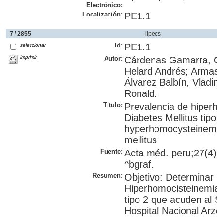
Electrónico:
Localización:
PE1.1
7 / 2855
lipecs
Id:
PE1.1
seleccionar
imprimir
Autor:
Cárdenas Gamarra, G
Helard Andrés; Armas
Álvarez Balbín, Vladi
Ronald.
Título:
Prevalencia de hiper
Diabetes Mellitus tip
hyperhomocysteinemia 
mellitus
Fuente:
Acta méd. peru;27(4):
^bgraf.
Resumen:
Objetivo: Determinar 
Hiperhomocisteinemia
tipo 2 que acuden al 
Hospital Nacional Arz