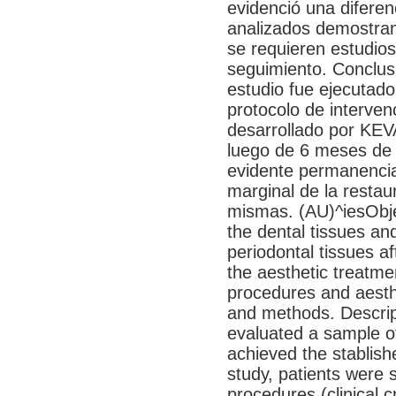
evidenció una diferenc
analizados demostrand
se requieren estudio
seguimiento. Conclus
estudio fue ejecutado
protocolo de interven
desarrollado por KEV
luego de 6 meses de 
evidente permanencia 
marginal de la restaur
mismas. (AU)^iesObjec
the dental tissues and
periodontal tissues a
the aesthetic treatmen
procedures and aesth
and methods. Descript
evaluated a sample of
achieved the stablishe
study, patients were 
procedures (clinical 