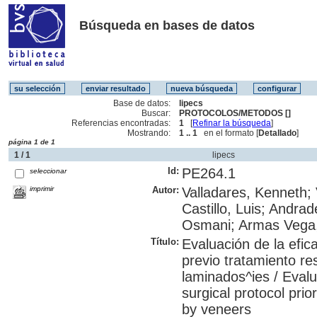
Búsqueda en bases de datos
Base de datos:
lipecs
Buscar:
PROTOCOLOS/METODOS []
Referencias encontradas:
1
[
Refinar la búsqueda
]
Mostrando:
1 .. 1
en el formato [
Detallado
]
página 1 de 1
1 / 1
lipecs
Id:
PE264.1
seleccionar
imprimir
Autor:
Valladares, Kenneth; 
Castillo, Luis; Andra
Osmani; Armas Vega,
Título:
Evaluación de la efic
previo tratamiento re
laminados^ies / Evalu
surgical protocol prio
by veneers