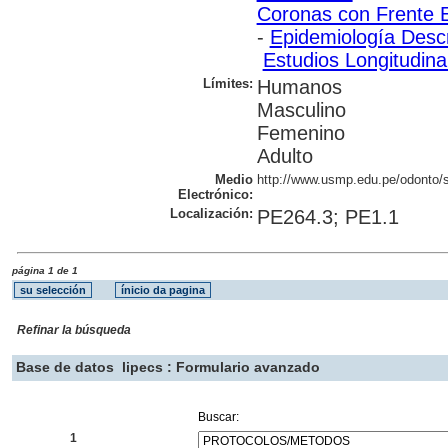
Coronas con Frente E
-
Epidemiología Descr
Estudios Longitudina
Límites:
Humanos
Masculino
Femenino
Adulto
Medio
http://www.usmp.edu.pe/odonto/se
Electrónico:
Localización:
PE264.3; PE1.1
página 1 de 1
Refinar la búsqueda
Base de datos
lipecs : Formulario avanzado
Buscar:
1