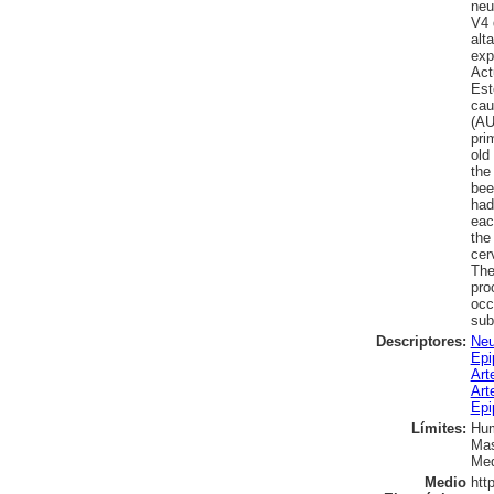
neu
V4 
alt
exp
Act
Est
cau
(AU
pri
old
the
bee
had
eac
the
cer
The
pro
occ
sub
Descriptores:
Neu
Epi
Art
Art
Epi
Límites:
Hu
Mas
Med
Medio
htt