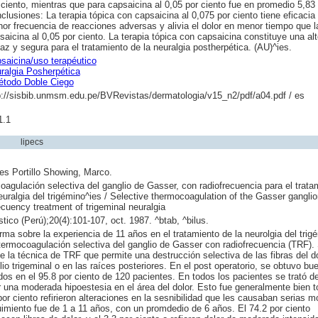
 ciento, mientras que para capsaicina al 0,05 por ciento fue en promedio 5,83 
clusiones: La terapia tópica con capsaicina al 0,075 por ciento tiene eficacia 
or frecuencia de reacciones adversas y alivia el dolor en menor tiempo que l
saicina al 0,05 por ciento. La terapia tópica con capsaicina constituye una alt
caz y segura para el tratamiento de la neuralgia postherpética. (AU)^ies.
saicina/uso terapéutico
ralgia Posherpética
todo Doble Ciego
p://sisbib.unmsm.edu.pe/BVRevistas/dermatologia/v15_n2/pdf/a04.pdf / es
1.1
lipecs
es Portillo Showing, Marco.
agulación selectiva del ganglio de Gasser, con radiofrecuencia para el trata
euralgia del trigémino^ies / Selective thermocoagulation of the Gasser ganglio
ecuency treatment of trigeminal neuralgia
tico (Perú);20(4):101-107, oct. 1987. ^btab, ^bilus.
rma sobre la experiencia de 11 años en el tratamiento de la neurolgia del trig
termocoagulación selectiva del ganglio de Gasser con radiofrecuencia (TRF).
e la técnica de TRF que permite una destrucción selectiva de las fibras del d
lio trigeminal o en las raíces posteriores. En el post operatorio, se obtuvo bu
dos en el 95.8 por ciento de 120 pacientes. En todos los pacientes se trató d
 una moderada hipoestesia en el área del dolor. Esto fue generalmente bien t
por ciento refirieron alteraciones en la sesnibilidad que les causaban serias m
imiento fue de 1 a 11 años, con un promdedio de 6 años. El 74.2 por ciento