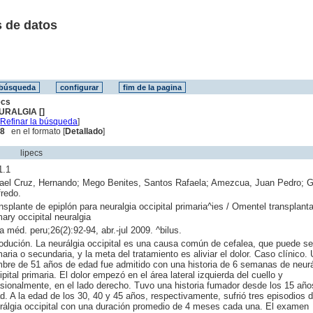
 de datos
ecs
URALGIA []
[
Refinar la búsqueda
]
 8
en el formato [
Detallado
]
lipecs
1.1
ael Cruz, Hernando; Mego Benites, Santos Rafaela; Amezcua, Juan Pedro; G
fredo.
nsplante de epiplón para neuralgia occipital primaria^ies / Omentel transplanta
mary occipital neuralgia
a méd. peru;26(2):92-94, abr.-jul 2009. ^bilus.
rodución. La neurálgia occipital es una causa común de cefalea, que puede se
maria o secundaria, y la meta del tratamiento es aliviar el dolor. Caso clínico.
bre de 51 años de edad fue admitido con una historia de 6 semanas de neurá
ipital primaria. El dolor empezó en el área lateral izquierda del cuello y
sionalmente, en el lado derecho. Tuvo una historia fumador desde los 15 año
d. A la edad de los 30, 40 y 45 años, respectivamente, sufrió tres episodios 
rálgia occipital con una duración promedio de 4 meses cada una. El examen