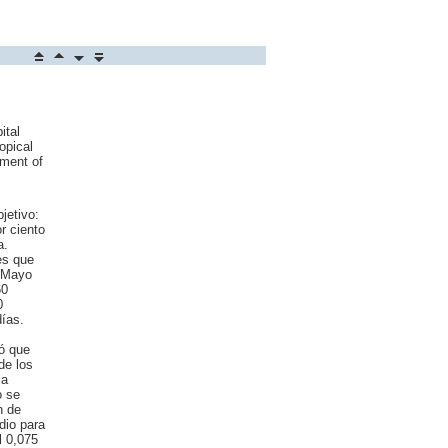
ital
opical
tment of
jetivo:
r ciento
a.
es que
e Mayo
60
0
días.
ró que
de los
ia
o se
n de
dio para
l 0,075