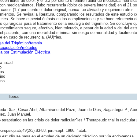
cen libres de dolor, y el 3.3 por ciento o refieren dolor de moderada intensid
on medicamientos. Hubo recurrencia (dolor de severa intensidad) en el 21 por
casos (1.7 por ciento el dolor original, nunca fue aliviado y requirieron otros
mientos. Se revisa la literatura, comparando los resultados de este estudio c
eries. Se hace especial énfasis en las complicaciones y se hace referencia d
s quirúrgicas para el tratamiento de la neuralgia del trigémino. Se concluye 
rocedimiento seguro, efectivo, bien tolerado, a pesar de la edad y del del est
el paciente, con una morbilidad mínima, sin riesgo de mortalidad y fácilmente
le en caso de recurrencia. (AU)^ies.
ia del Trigémino/terapia
ocoagulación/métodos
ia por Estimulación Eléctrica
a Edad
o
os
ino
ino
lipecs
da Díaz, César Abel; Altamirano del Pozo, Juan de Dios; Sagastegui P., Abe
uez, Juan Manuel.
terapéutico en las crisis de dolor radicular^ies / Therapeutic trial in radicular 
uropsiquiatr;49(2/3):83-88, jun.-sept. 1986. ^atab.
 estudio se basa en el empleo de un derivado tricíclico por vía endovenosa