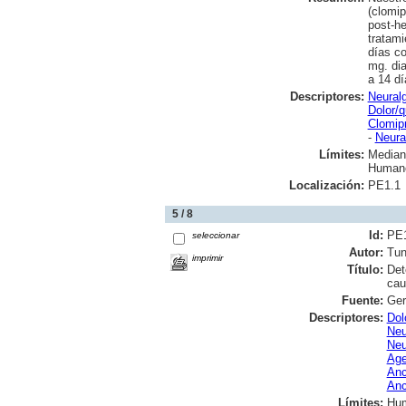
(clomip
post-he
tratami
días co
mg. dia
a 14 dí
Descriptores:
Neuralg
Dolor/q
Clomip
-
Neura
Límites:
Median
Human
Localización:
PE1.1
5 / 8
Id:
PE
seleccionar
Autor:
Tun
imprimir
Título:
Det
cau
Fuente:
Ger
Descriptores:
Dol
Neu
Neu
Age
Anc
Anc
Límites:
Hu