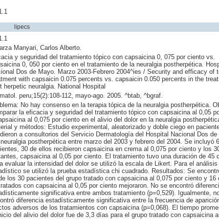
1.1
lipecs
1.1
arza Manyari, Carlos Alberto.
cacia y seguridad del tratamiento tópico con capsaicina 0, 075 por ciento vs.
saicina 0, 050 por ciento en el tratamiento de la neuralgia postherpética. Hosp
ional Dos de Mayo. Marzo 2003-Febrero 2004^ies / Security and efficacy of t
atment with capsaicin 0.075 percents vs. capsaicin 0.050 percents in the trea
t herpetic neuralgia. National Hospital
matol. peru;15(2):108-112, mayo-ago. 2005. ^btab, ^bgraf.
blema: No hay consenso en la terapia tópica de la neuralgia postherpética. Ob
parar la eficacia y seguridad del tratamiento tópico con capsaicina al 0,05 po
apsaicina al 0,075 por ciento en el alivio del dolor en la neuralgia postherpétic
erial y métodos: Estudio experimental, aleatorizado y doble ciego en pacient
dieron a consultorios del Servicio Dermatología del Hospital Nacional Dos d
 neuralgia postherpética entre marzo del 2003 y febrero del 2004. Se incluyó 
ientes, 30 de ellos recibieron capsaicina en crema al 0,075 por ciento y los 3
tantes, capsaicina al 0,05 por ciento. El tratamiento tuvo una duración de 45 
a evaluar la intensidad del dolor se utilizó la escala de Likert. Para el análisis
adístico se utilizó la prueba estadística chi cuadrado. Resultados: Se encont
de los 30 pacientes del grupo tratado con capsaicina al 0,075 por ciento y 16 
tratados con capsaicina al 0,05 por ciento mejoraron. No se encontró diferenc
adísticamente significativa entre ambos tratamiento (p=0,529). Igualmente, n
ontró diferencia estadísticamente significativa entre la frecuencia de aparició
ctos adversos de los tratamientos con capsaicina (p=0,068). El tiempo prome
inicio del alivio del dolor fue de 3,3 días para el grupo tratado con capsaicina a