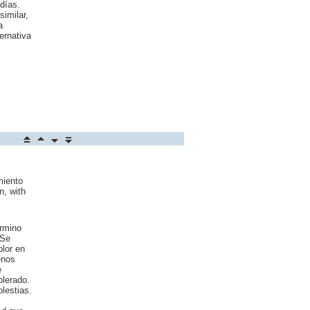
días.
similar,
a
ernativa
miento
n, with
érmino
 Se
olor en
enos
e
olerado.
olestias.