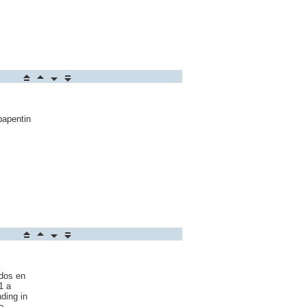
bapentin
idos en
1 a
ding in
o