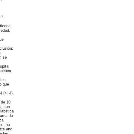
ra
ticada
 edad,
ue
l
clusión;
o
, se
spital
abética
etes
co que
4 (>=4),
 de 10
s, con
iabética
grama de
ica
ne the
ate and
nship