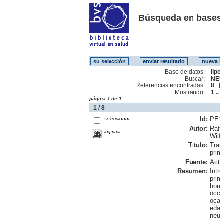
Búsqueda en bases
Base de datos:
lip
Buscar:
NE
Referencias encontradas:
8
Mostrando:
1 ..
página 1 de 1
1 / 8
Id:
PE
seleccionar
Autor:
Raf
imprimir
Wil
Título:
Tra
pri
Fuente:
Act
Resumen:
Int
pri
hom
occ
oca
eda
neu