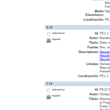
Mas
Fem
Medio
htt
Electrónico:
Localización:
PE
6 / 8
Id:
PE1.1
seleccionar
Autor:
Barret
imprimir
Título:
Dolor n
Fuente:
Rev. me
Descriptores:
Neuralg
Neuralg
Neuralg
Límites:
Human
Mascul
Femen
Localización:
PE1.1
7 / 8
Id:
PE13.
seleccionar
Autor:
Osnayo
imprimir
Título:
Neuropa
el Prog
Enero 2
the Dia