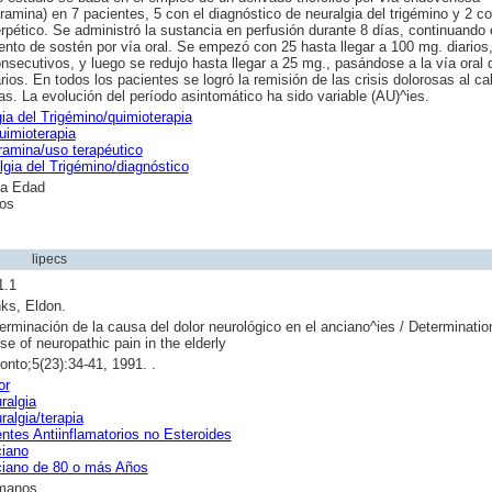
ramina) en 7 pacientes, 5 con el diagnóstico de neuralgia del trigémino y 2 co
rpético. Se administró la sustancia en perfusión durante 8 días, continuando 
ento de sostén por vía oral. Se empezó con 25 hasta llegar a 100 mg. diarios
nsecutivos, y luego se redujo hasta llegar a 25 mg., pasándose a la vía oral 
rios. En todos los pacientes se logró la remisión de las crisis dolorosas al c
as. La evolución del período asintomático ha sido variable (AU)^ies.
ia del Trigémino/quimioterapia
uimioterapia
ramina/uso terapéutico
lgia del Trigémino/diagnóstico
a Edad
os
lipecs
1.1
ks, Eldon.
erminación de la causa del dolor neurológico en el anciano^ies / Determinatio
se of neuropathic pain in the elderly
onto;5(23):34-41, 1991. .
or
ralgia
ralgia/terapia
ntes Antiinflamatorios no Esteroides
iano
iano de 80 o más Años
manos