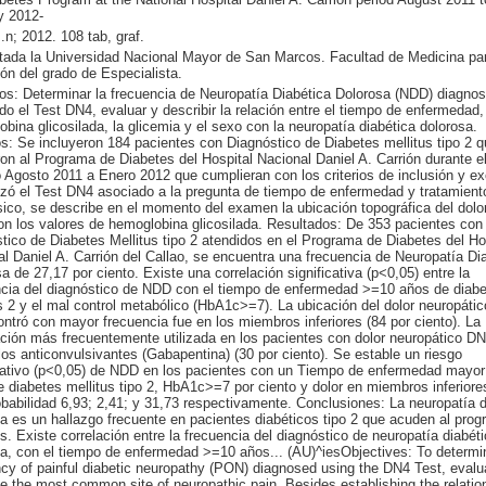
y 2012-
.n; 2012. 108 tab, graf.
tada la Universidad Nacional Mayor de San Marcos. Facultad de Medicina pa
ón del grado de Especialista.
os: Determinar la frecuencia de Neuropatía Diabética Dolorosa (NDD) diagnos
do el Test DN4, evaluar y describir la relación entre el tiempo de enfermedad,
bina glicosilada, la glicemia y el sexo con la neuropatía diabética dolorosa.
: Se incluyeron 184 pacientes con Diagnóstico de Diabetes mellitus tipo 2 q
on al Programa de Diabetes del Hospital Nacional Daniel A. Carrión durante e
 Agosto 2011 a Enero 2012 que cumplieran con los criterios de inclusión y ex
izó el Test DN4 asociado a la pregunta de tiempo de enfermedad y tratamient
ico, se describe en el momento del examen la ubicación topográfica del dolor
on los valores de hemoglobina glicosilada. Resultados: De 353 pacientes con
tico de Diabetes Mellitus tipo 2 atendidos en el Programa de Diabetes del Ho
l Daniel A. Carrión del Callao, se encuentra una frecuencia de Neuropatía Di
a de 27,17 por ciento. Existe una correlación significativa (p<0,05) entre la
ncia del diagnóstico de NDD con el tiempo de enfermedad >=10 años de diab
s 2 y el mal control metabólico (HbA1c>=7). La ubicación del dolor neuropáti
ntró con mayor frecuencia fue en los miembros inferiores (84 por ciento). La
ión más frecuentemente utilizada en los pacientes con dolor neuropático DN
los anticonvulsivantes (Gabapentina) (30 por ciento). Se estable un riesgo
icativo (p<0,05) de NDD en los pacientes con un Tiempo de enfermedad mayor
 diabetes mellitus tipo 2, HbA1c>=7 por ciento y dolor en miembros inferiore
babilidad 6,93; 2,41; y 31,73 respectivamente. Conclusiones: La neuropatía d
a es un hallazgo frecuente en pacientes diabéticos tipo 2 que acuden al pro
s. Existe correlación entre la frecuencia del diagnóstico de neuropatía diabét
a, con el tiempo de enfermedad >=10 años... (AU)^iesObjectives: To determi
cy of painful diabetic neuropathy (PON) diagnosed using the DN4 Test, evalu
e the most common site of neuropathic pain. Besides establishing the relatio