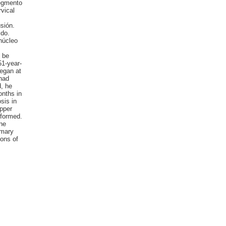
segmento
rvical
sión.
ido.
núcleo
 be
51-year-
began at
 had
, he
onths in
sis in
upper
rformed.
the
imary
ions of