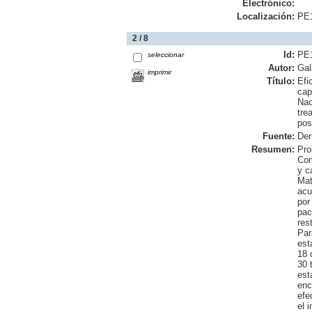
Electrónico:
Localización:
PE
2 / 8
Id:
PE
seleccionar
Autor:
Gal
imprimir
Título:
Efi
cap
Nac
tre
pos
Fuente:
Der
Resumen:
Pro
Com
y c
Mat
acu
por
pac
res
Par
est
18 
30 
est
enc
efe
el 