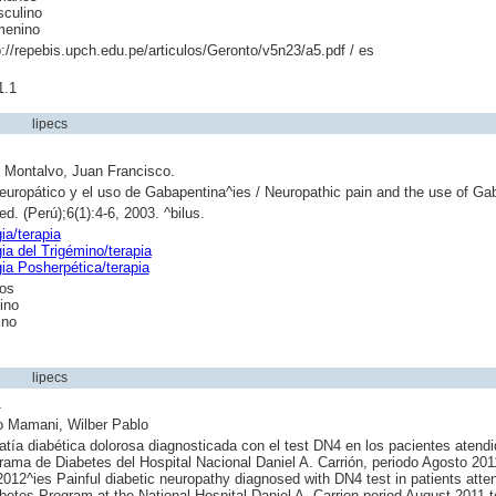
culino
enino
p://repebis.upch.edu.pe/articulos/Geronto/v5n23/a5.pdf / es
1.1
lipecs
o Montalvo, Juan Francisco.
europático y el uso de Gabapentina^ies / Neuropathic pain and the use of Ga
d. (Perú);6(1):4-6, 2003. ^bilus.
ia/terapia
ia del Trigémino/terapia
ia Posherpética/terapia
os
ino
ino
lipecs
1
 Mamani, Wilber Pablo
tía diabética dolorosa diagnosticada con el test DN4 en los pacientes atend
rama de Diabetes del Hospital Nacional Daniel A. Carrión, periodo Agosto 201
012^ies Painful diabetic neuropathy diagnosed with DN4 test in patients atten
betes Program at the National Hospital Daniel A. Carrion period August 2011 t