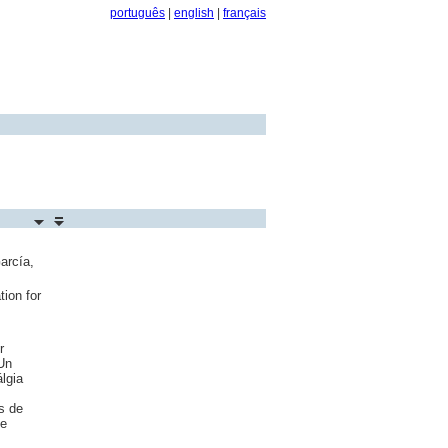
português
|
english
|
français
arcía,
tion for
r
 Un
lgia
s de
de