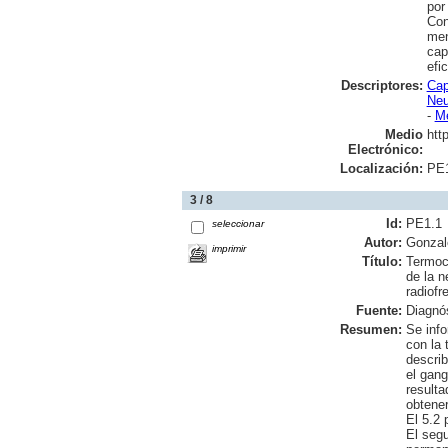
por
Con
men
cap
efi
Descriptores:
Cap
Neu
-
Mé
Medio
htt
Electrónico:
Localización:
PE
3 / 8
Id:
PE1.1
seleccionar
Autor:
Gonzal
imprimir
Título:
Termoco
de la n
radiofr
Fuente:
Diagnós
Resumen:
Se info
con la 
describ
el gang
resulta
obtener
El 5.2 
El segu