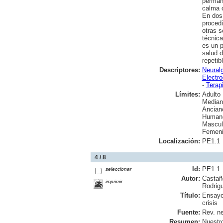
permane
calma c
En dos 
procedi
otras s
técnica
es un p
salud d
repetib
Descriptores:
Neuralg
Electr
-
Terap
Límites:
Adulto
Median
Ancian
Human
Mascul
Femen
Localización:
PE1.1
4 / 8
Id:
PE1.1
seleccionar
Autor:
Castañe
imprimir
Rodrig
Título:
Ensayo 
crisis
Fuente:
Rev. ne
Resumen:
Nuestro