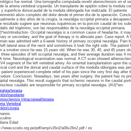
rológico fue normal. Una tomografía computada reveló aterosclerosis en el 
de la arteria vertebral izquierda. Un transplante de epiplón sobre la medula ce
a y superficie dorsocaudal de la medula oblongada fue realizada. El patiente
erimentó alivio completo del dolor desde el primer día de la operación. Conclu
ualmente a dos años de la cirugía, la neurálgia occipital primaria a desaparec
e resultado sugiere que neuronas isquémicas en la porción caudal de los sub
dalis del trigémino, son las responsables de la neurálgia occipital primaria.
)^iesIntroduction. Occipital neuralgia is a common cause of headache, it may
mary or secondary, and the goal of therapy is to alleviate pain. Case report. A 
 man was admitted with a 6-week history of primary occipital neuralgia. Pain 
 left lateral area of the neck and sometimes it took the right side. The patient
n a smoker since he was 15 years old. When he was 30, 40, and 45 years old
 three episodes of left occipital neuralgia, and their average duration was 4 m
h time. Neurological examination was normal. A CT scan showed atherosclero
 V4 segment of the left vertebral artery. An omental transplantation upon the 
vical cord and the dorsal and caudal surface of the medulla oblongata was pe
 patient experienced complete relief of his pain since the very first day after 
cedure. Conclusion. Nowadays, two years after surgery, the patient has no pr
ipital neuralgia. This result suggests that ischemic neurons in the caudal port
nucleus caudalis are responsible for primary occipital neuralgia. (AU)^ien.
ralgia/terapia
plón/trasplante
eriosclerosis Intracraneal/terapia
eria Vertebral
plón/cirugía
manos
culino
iana Edad
p://www.scielo.org.pe/pdf/amp/v26n2/a06v26n2.pdf / es