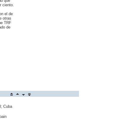
ad que
 ciento.
on el de
e otras
que TRF
ado de
l; Cuba
pain