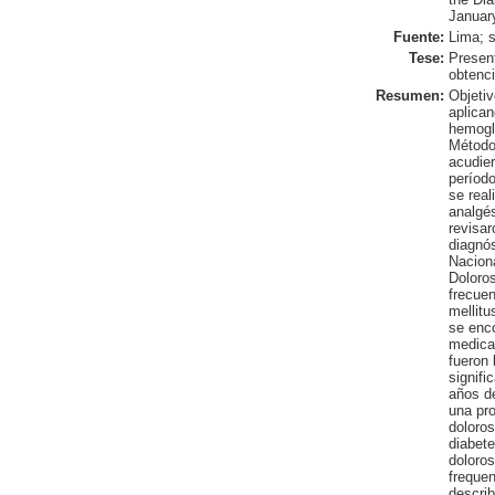
Januar
Fuente:
Lima; s
Tese:
Presen
obtenci
Resumen:
Objetiv
aplican
hemoglo
Métodos
acudier
período
se real
analgés
revisar
diagnós
Naciona
Doloros
frecue
mellitu
se enco
medicac
fueron 
signif
años de
una pro
doloros
diabete
doloros
frequen
describ