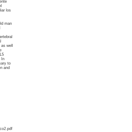
ente
l
iar los
old man
d
ertebral
l
 as well
e
 L5
 In
sary to
en and
ico2.pdf