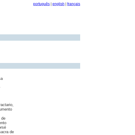
português
|
english
|
français
sa
/
actario,
aumento
 de
ento
orsé
sacra de