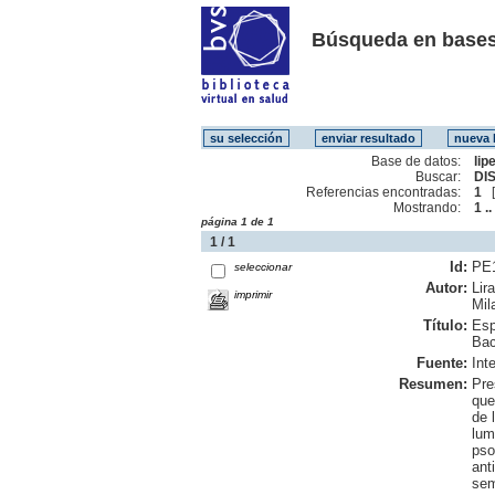
Búsqueda en bases
Base de datos:
lip
Buscar:
DIS
Referencias encontradas:
1
Mostrando:
1 ..
página 1 de 1
1 / 1
Id:
PE
seleccionar
Autor:
Lir
imprimir
Mil
Título:
Esp
Bac
Fuente:
Int
Resumen:
Pre
que
de 
lum
pso
ant
sem