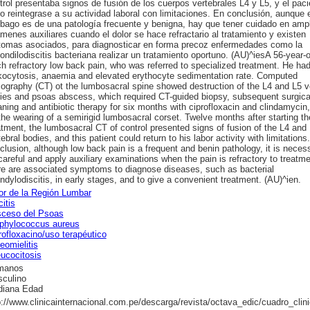
trol presentaba signos de fusión de los cuerpos vertebrales L4 y L5, y el paci
o reintegrase a su actividad laboral con limitaciones. En conclusión, aunque e
bago es de una patología frecuente y benigna, hay que tener cuidado en ampl
menes auxiliares cuando el dolor se hace refractario al tratamiento y existen
tomas asociados, para diagnosticar en forma precoz enfermedades como la
ondilodiscitis bacteriana realizar un tratamiento oportuno. (AU)^iesA 56-year-
ch refractory low back pain, who was referred to specialized treatment. He ha
kocytosis, anaemia and elevated erythocyte sedimentation rate. Computed
ography (CT) ot the lumbosacral spine showed destruction of the L4 and L5 v
ies and psoas abscess, which required CT-guided biopsy, subsequent surgica
aning and antibiotic therapy for six months with ciprofloxacin and clindamycin,
the wearing of a semirigid lumbosacral corset. Twelve months after starting th
atment, the lumbosacral CT of control presented signs of fusion of the L4 and
tebral bodies, and this patient could return to his labor activity with limitations.
clusion, although low back pain is a frequent and benin pathology, it is neces
careful and apply auxiliary examinations when the pain is refractory to treatm
re are associated symptoms to diagnose diseases, such as bacterial
ndylodiscitis, in early stages, and to give a convenient treatment. (AU)^ien.
or de la Región Lumbar
citis
ceso del Psoas
phylococcus aureus
rofloxacino/uso terapéutico
eomielitis
ucocitosis
manos
culino
iana Edad
p://www.clinicainternacional.com.pe/descarga/revista/octava_edic/cuadro_clin