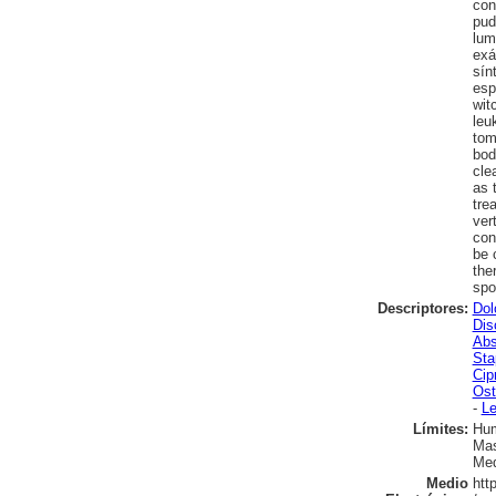
con
pud
lum
exá
sín
esp
wit
leu
tom
bod
cle
as 
tre
ver
con
be 
the
spo
Descriptores:
Dol
Dis
Abs
Sta
Cip
Ost
-
Le
Límites:
Hu
Mas
Med
Medio
htt