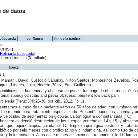
 de datos
ecs
CITIS []
[
Refinar la búsqueda
]
 1
en el formato [
Detallado
]
lipecs
1.1
a Mamaní, David; Custodio Capuñay, Nilton Santos; Montesinos Zevallos, Ro
agros; Linares, Julio; Herrera Pérez, Eder Guillermo.
ondilodiscitis bacteriana y absceso de psoas: lumbago de díficil manejo^ies 
terial spondylodiscitis and psoas abscess: persitent low back pain
erciencia (Perú);3(4):25-30, oct.-dic. 2012. ^bilus.
sentamos el caso de un paciente varón de 56 años de edad, con lumbago refr
 fue referido para tratamiento especializado. Presentó leucocitos, anemia y 
la velocidad de sedimentación globular. La tomografía computarizada (TC)
bosacra evidenció destrucción de los cuerpos vertebrales L4 y L5, y absceso
as, que requirió biopsia guiada por TC, limpieza quirúrgica posterior y tratami
ibiótico por seis meses con ciprofloxacino y clindamicina, así como uso de c
irígido lumbosacro. A los doce meses del inicio del tratamiento, la TC lumbo