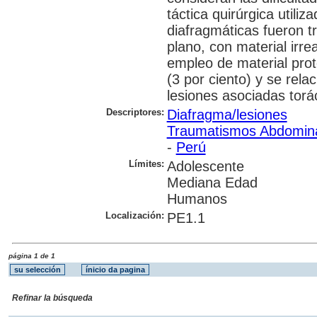
táctica quirúrgica utiliz
diafragmáticas fueron t
plano, con material irre
empleo de material prot
(3 por ciento) y se rela
lesiones asociadas torá
Descriptores:
Diafragma/lesiones
Traumatismos Abdomina
-
Perú
Límites:
Adolescente
Mediana Edad
Humanos
Localización:
PE1.1
página 1 de 1
Refinar la búsqueda