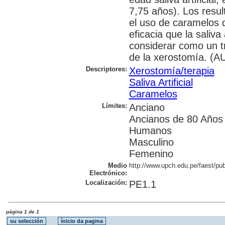
7,75 años). Los resul
el uso de caramelos 
eficacia que la saliva 
considerar como un tr
de la xerostomía. (AU
Descriptores:
Xerostomía/terapia
Saliva Artificial
Caramelos
Límites:
Anciano
Ancianos de 80 Años
Humanos
Masculino
Femenino
Medio
http://www.upch.edu.pe/faest/pub
Electrónico:
Localización:
PE1.1
página 1 de 1