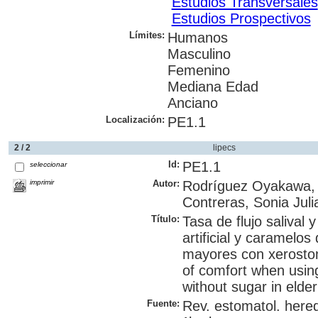
Estudios Transversales
Estudios Prospectivos
Límites:
Humanos
Masculino
Femenino
Mediana Edad
Anciano
Localización:
PE1.1
2 / 2
lipecs
Id:
PE1.1
seleccionar
imprimir
Autor:
Rodríguez Oyakawa, 
Contreras, Sonia Juli
Título:
Tasa de flujo salival 
artificial y caramelo
mayores con xerostomí
of comfort when using 
without sugar in elde
Fuente:
Rev. estomatol. hered