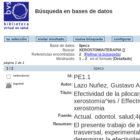
Búsqueda en bases de datos
Base de datos:
lipecs
Buscar:
XEROSTOMIA/TERAPIA []
Referencias encontradas:
2
[
Refinar la búsqueda
]
Mostrando:
1 .. 2
en el formato [
Detallado
]
página 1 de 1
1 / 2
lipecs
Id:
PE1.1
seleccionar
imprimir
Autor:
Lazo Nuñez, Gustavo A
Título:
Efectividad de la piloca
xerostomía^ies / Effecti
xerostomia
Fuente:
Actual. odontol. salud;4(
Resumen:
El presente trabajo de i
trasversal, experimental
determinar la efectivida