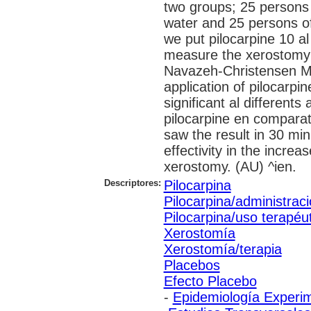
two groups; 25 persons 
water and 25 persons of
we put pilocarpine 10 al
measure the xerostomy 
Navazeh-Christensen Me
application of pilocarp
significant al different
pilocarpine en comparat
saw the result in 30 min
effectivity in the increa
xerostomy. (AU) ^ien.
Descriptores:
Pilocarpina
Pilocarpina/administraci
Pilocarpina/uso terapéu
Xerostomía
Xerostomía/terapia
Placebos
Efecto Placebo
-
Epidemiología Experi