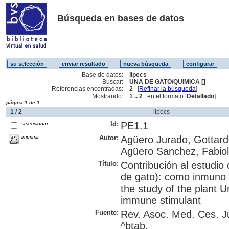
Búsqueda en bases de datos
Base de datos:
lipecs
Buscar:
UNA DE GATO/QUIMICA []
Referencias encontradas:
2
[
Refinar la búsqueda
]
Mostrando:
1 .. 2
en el formato [
Detallado
]
página 1 de 1
1 / 2
lipecs
Id:
PE1.1
seleccionar
imprimir
Autor:
Agüero Jurado, Gottard
Agüero Sanchez, Fabio
Título:
Contribución al estudio
de gato): como inmuno -
the study of the plant U
immune stimulant
Fuente:
Rev. Asoc. Med. Ces. J
^btab.