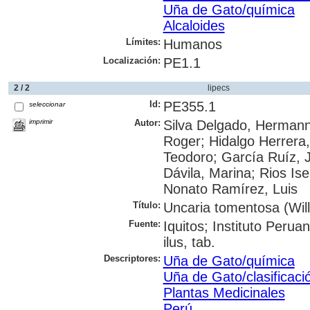
Uña de Gato/química
Alcaloides
Límites:
Humanos
Localización:
PE1.1
2 / 2
lipecs
Id:
PE355.1
seleccionar
imprimir
Autor:
Silva Delgado, Hermann
Roger; Hidalgo Herrera,
Teodoro; García Ruíz, 
Dávila, Marina; Rios Ise
Nonato Ramírez, Luis
Título:
Uncaria tomentosa (Will
Fuente:
Iquitos; Instituto Peru
ilus, tab.
Descriptores:
Uña de Gato/química
Uña de Gato/clasificaci
Plantas Medicinales
Perú