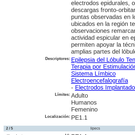
electrodos epidurales, 
descargas fronto-orbitar
puntas observadas en lo
ubicados en la región t
observaciones remarcan 
actividad espicular en e
permiten apoyar la técn
amplias partes del lóbu
Descriptores:
Epilepsia del Lóbulo Te
Terapia por Estimulación
Sistema Límbico
Electroencefalografía
-
Electrodos Implantad
Límites:
Adulto
Humanos
Femenino
Localización:
PE1.1
2 / 5
lipecs