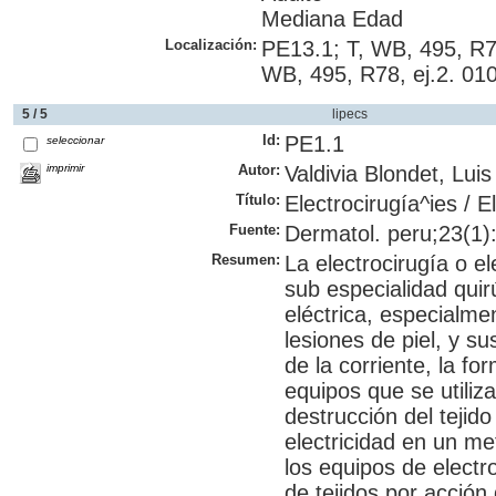
Mediana Edad
Localización:
PE13.1; T, WB, 495, R7
WB, 495, R78, ej.2. 0
5 / 5
lipecs
Id:
PE1.1
seleccionar
imprimir
Autor:
Valdivia Blondet, Luis
Título:
Electrocirugía^ies / E
Fuente:
Dermatol. peru;23(1):
Resumen:
La electrocirugía o e
sub especialidad quir
eléctrica, especialmen
lesiones de piel, y s
de la corriente, la fo
equipos que se utiliza
destrucción del tejido
electricidad en un met
los equipos de electro
de tejidos por acción