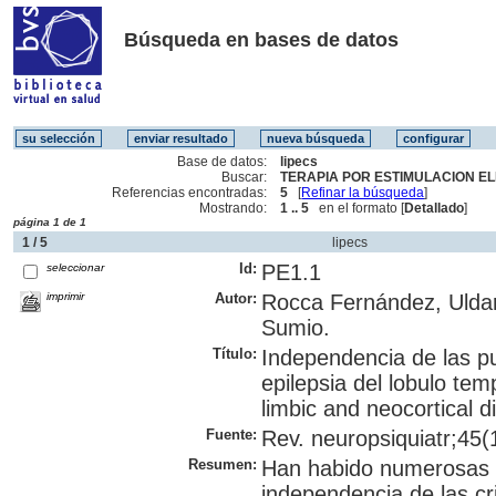
Búsqueda en bases de datos
Base de datos:
lipecs
Buscar:
TERAPIA POR ESTIMULACION EL
Referencias encontradas:
5
[
Refinar la búsqueda
]
Mostrando:
1 .. 5
en el formato [
Detallado
]
página 1 de 1
1 / 5
lipecs
Id:
PE1.1
seleccionar
imprimir
Autor:
Rocca Fernández, Uldar
Sumio.
Título:
Independencia de las pu
epilepsia del lobulo tem
limbic and neocortical d
Fuente:
Rev. neuropsiquiatr;45(1
Resumen:
Han habido numerosas p
independencia de las cri