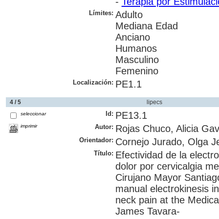
-
Terapia por Estimulaci
Límites:
Adulto
Mediana Edad
Anciano
Humanos
Masculino
Femenino
Localización:
PE1.1
4 / 5
lipecs
Id:
PE13.1
seleccionar
imprimir
Autor:
Rojas Chuco, Alicia Gav
Orientador:
Cornejo Jurado, Olga Je
Título:
Efectividad de la electr
dolor por cervicalgia m
Cirujano Mayor Santiago
manual electrokinesis i
neck pain at the Medic
James Tavara-