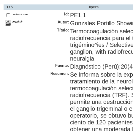
3 / 5
lipecs
Id:
PE1.1
seleccionar
imprimir
Autor:
Gonzales Portillo Show
Título:
Termocoagulación select
radiofrecuencia para el 
trigémino^ies / Selecti
ganglion, with radiofrec
neuralgia
Fuente:
Diagnóstico (Perú);20(4)
Resumen:
Se informa sobre la exp
tratamiento de la neurol
termocoagulación select
radiofrecuencia (TRF). 
permite una destrucción 
el ganglio trigeminal o 
operatorio, se obtuvo b
ciento de 120 pacientes
obtener una moderada hi