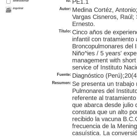
Id:
PE1.1
seleccionar
imprimir
Autor:
Medina Cortéz, Antonio
Vargas Cisneros, Raúl; 
Ernesto.
Título:
Cinco años de experienc
infantil con tratamiento
Broncopulmonares del In
Niño^ies / 5 years' expe
management with short
service of Instituto Nac
Fuente:
Diagnóstico (Perú);20(4
Resumen:
Se presenta un trabajo 
Pulmonares del Institut
referente al tratamiento
que abarca desde julio 
constata que un alto po
recibido la vacuna B.C.G
frecuencia de la Mening
casuística. La conversió