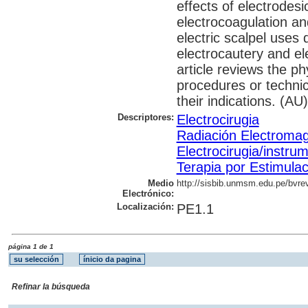
effects of electrodesi
electrocoagulation an
electric scalpel uses d
electrocautery and ele
article reviews the ph
procedures or technic
their indications. (AU)
Descriptores:
Electrocirugia
Radiación Electromag
Electrocirugia/instru
Terapia por Estimulac
Medio
http://sisbib.unmsm.edu.pe/bvre
Electrónico:
Localización:
PE1.1
página 1 de 1
Refinar la búsqueda