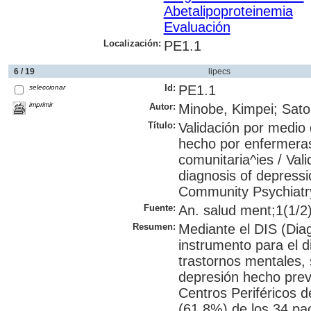
Abetalipoproteinemia
Evaluación
Localización:
PE1.1
6 / 19
lipecs
Id:
PE1.1
seleccionar
imprimir
Autor:
Minobe, Kimpei; Sato
Título:
Validación por medio 
hecho por enfermeras
comunitaria^ies / Vali
diagnosis of depress
Community Psychiatr
Fuente:
An. salud ment;1(1/2)
Resumen:
Mediante el DIS (Diag
instrumento para el d
trastornos mentales, s
depresión hecho prev
Centros Periféricos 
(61.8%) de los 34 pac