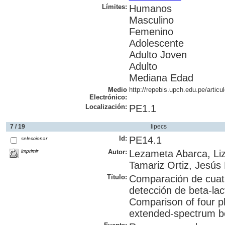
Límites:
Humanos
Masculino
Femenino
Adolescente
Adulto Joven
Adulto
Mediana Edad
Medio
http://repebis.upch.edu.pe/artic
Electrónico:
Localización:
PE1.1
7 / 19
lipecs
Id:
PE14.1
seleccionar
imprimir
Autor:
Lezameta Abarca, Liz
Tamariz Ortiz, Jesús
Título:
Comparación de cuatr
detección de beta-la
Comparison of four p
extended-spectrum b