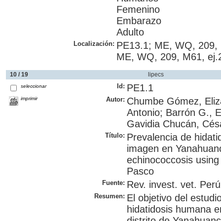
Femenino
Embarazo
Adulto
Localización:
PE13.1; ME, WQ, 209, 
ME, WQ, 209, M61, ej.
10 / 19
lipecs
Id:
PE1.1
seleccionar
imprimir
Autor:
Chumbe Gómez, Eliza
Antonio; Barrón G., 
Gavidia Chucán, Césa
Título:
Prevalencia de hidat
imagen en Yanahuanc
echinococcosis using
Pasco
Fuente:
Rev. invest. vet. Perú
Resumen:
El objetivo del estudi
hidatidosis humana e
distrito de Yanahuan