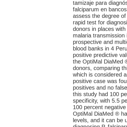
tamizaje para diagnó
falciparum en bancos
assess the degree of
rapid test for diagnos
donors in places with
malaria transmission 
prospective and mult
blood banks in 4 Peruv
positive predictive va
the OptiMal DiaMed ®
donors, comparing thi
which is considered a
positive case was fou
positives and no fals
this study had 100 pe
specificity, with 5.5 
100 percent negative 
OptiMal DiaMed ® has 
levels, and it can be 
diagnosing P. falcipa