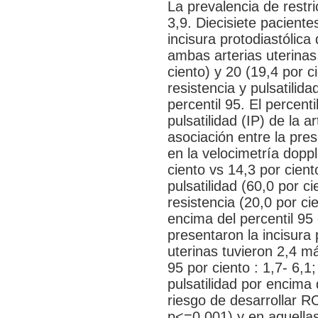
La prevalencia de restri
3,9. Diecisiete paciente
incisura protodiastólica
ambas arterias uterinas
ciento) y 20 (19,4 por c
resistencia y pulsatilid
percentil 95. El percent
pulsatilidad (IP) de la a
asociación entre la pres
en la velocimetría dopp
ciento vs 14,3 por cient
pulsatilidad (60,0 por c
resistencia (20,0 por ci
encima del percentil 95
presentaron la incisura 
uterinas tuvieron 2,4 má
95 por ciento : 1,7- 6,1
pulsatilidad por encima 
riesgo de desarrollar RC
p<=0,001) y en aquellas