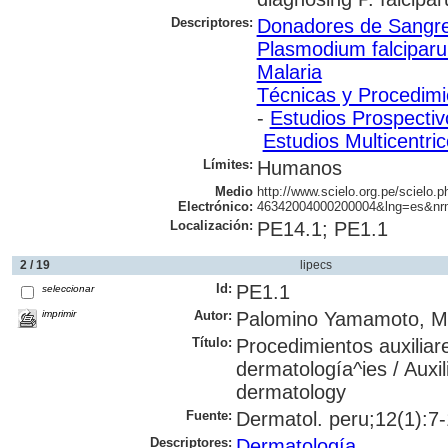
Descriptores:
Donadores de Sangr
Plasmodium falcipar
Malaria
Técnicas y Procedimi
-
Estudios Prospectiv
Estudios Multicentri
Límites:
Humanos
Medio
http://www.scielo.org.pe/scielo.
Electrónico:
46342004000200004&lng=es&nrm
Localización:
PE14.1; PE1.1
2 / 19
lipecs
Id:
PE1.1
seleccionar
imprimir
Autor:
Palomino Yamamoto, M
Título:
Procedimientos auxiliar
dermatología^ies / Auxil
dermatology
Fuente:
Dermatol. peru;12(1):7-
Descriptores:
Dermatología