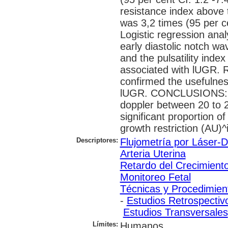
resistance index above 
was 3,2 times (95 per ce
Logistic regression ana
early diastolic notch wa
and the pulsatility inde
associated with lUGR. 
confirmed the usefulnes
lUGR. CONCLUSIONS: As
doppler between 20 to 2
significant proportion o
growth restriction (AU)^
Descriptores:
Flujometría por Láser-D
Arteria Uterina
Retardo del Crecimiento
Monitoreo Fetal
Técnicas y Procedimien
-
Estudios Retrospectiv
Estudios Transversales
Límites:
Humanos