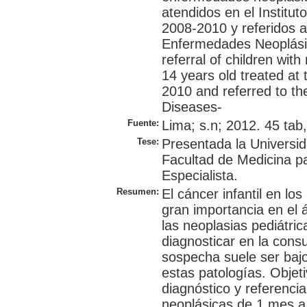
atendidos en el Institut
2008-2010 y referidos al
Enfermedades Neoplásic
referral of children wit
14 years old treated at t
2010 and referred to the
Diseases-
Fuente:
Lima; s.n; 2012. 45 tab,
Tese:
Presentada la Universi
Facultad de Medicina p
Especialista.
Resumen:
El cáncer infantil en lo
gran importancia en el 
las neoplasias pediátric
diagnosticar en la consu
sospecha suele ser bajo
estas patologías. Objet
diagnóstico y referenc
neoplásicas de 1 mes a