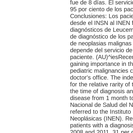
fue de 8 días. El servic
95 por ciento de los pa
Conclusiones: Los pacie
desde el INSN al INEN 
diagnósticos de Leucem
de diagnóstico de los p
de neoplasias malignas
depende del servicio de 
paciente. (AU)^iesRece
gaining importance in th
pediatric malignancies c
doctor's office. The inde
for the relative rarity 
the time of diagnosis an
disease from 1 month to 
Nacional de Salud del 
referred to the Institu
Neoplásicas (INEN). Re
patients with a diagnos
2008 and 2011. 31 per ce