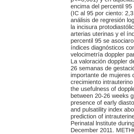
encima del percentil 95 
(IC al 95 por ciento: 2,
análisis de regresión lo
la incisura protodiastóli
arterias uterinas y el ín
percentil 95 se asocia
índices diagnósticos con
velocimetría doppler 
La valoración doppler de
26 semanas de gestación
importante de mujeres q
crecimiento intrauteri
the usefulness of dopple
between 20-26 weeks ge
presence of early diast
and pulsatility index ab
prediction of intrauterin
Perinatal lnstitute duri
December 2011. METHOD