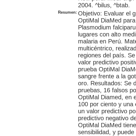
2004. ^bilus, ^btab.
Resumen:
Objetivo: Evaluar el g
OptiMal DiaMed para 
Plasmodium falcipar
lugares con alto medi
malaria en Perú. Mate
multicéntrico, realiz
regiones del país. Se 
valor predictivo posit
prueba OptiMal DiaMe
sangre frente a la g
oro. Resultados: Se 
pruebas, 16 falsos pos
OptiMal Diamed, en es
100 por ciento y una 
un valor predictivo po
predictivo negativo d
OptiMal DiaMed tiene
sensibilidad, y puede