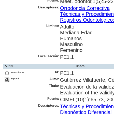
Fuente:
Meet. odontol;1(5):5-22,
Descriptores:
Ortodoncia Correctiva
Técnicas y Procedimien
Registros Odontológico
Límites:
Adulto
Mediana Edad
Humanos
Masculino
Femenino
Localización:
PE1.1
5 / 19
lipecs
Id:
PE1.1
seleccionar
imprimir
Autor:
Gutiérrez Villafuerte, 
Título:
Evaluación de la valide
Evaluation of the validi
Fuente:
CIMEL;10(1):65-73, 200
Descriptores:
Técnicas y Procedimien
Diagnóstico Diferencial