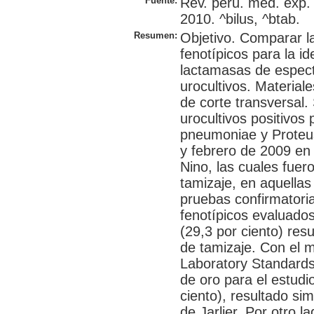
Fuente:
Rev. peru. med. exp. 
2010. ^bilus, ^btab.
Resumen:
Objetivo. Comparar l
fenotípicos para la i
lactamasas de espect
urocultivos. Material
de corte transversal.
urocultivos positivos 
pneumoniae y Proteus
y febrero de 2009 en 
Nino, las cuales fue
tamizaje, en aquellas 
pruebas confirmatori
fenotípicos evaluado
(29,3 por ciento) res
de tamizaje. Con el m
Laboratory Standards
de oro para el estudio
ciento), resultado si
de Jarlier. Por otro 