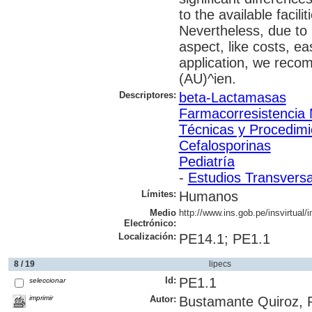
to the available facilit
Nevertheless, due to 
aspect, like costs, eas
application, we recom
(AU)^ien.
Descriptores:
beta-Lactamasas
Farmacorresistencia 
Técnicas y Procedimi
Cefalosporinas
Pediatría
-
Estudios Transversa
Límites:
Humanos
Medio
http://www.ins.gob.pe/insvirtual
Electrónico:
Localización:
PE14.1; PE1.1
8 / 19
lipecs
Id:
PE1.1
seleccionar
imprimir
Autor:
Bustamante Quiroz, R