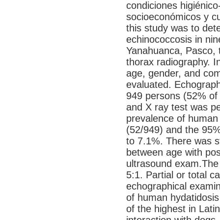
condiciones higiénico-
socioeconómicos y cul
this study was to de
echinococcosis in nine
Yanahuanca, Pasco, 
thorax radiography. I
age, gender, and com
evaluated. Echograph
949 persons (52% of 
and X ray test was p
prevalence of human 
(52/949) and the 95% 
to 7.1%. There was st
between age with posi
ultrasound exam.The l
5:1. Partial or total 
echographical examin
of human hydatidosis 
of the highest in Lati