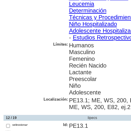
Leucemia
Determinación
Técnicas y Procedimien
Niño Hospitalizado
Adolescente Hospitaliz
-
Estudios Retrospectiv
Límites:
Humanos
Masculino
Femenino
Recién Nacido
Lactante
Preescolar
Niño
Adolescente
Localización:
PE13.1; ME, WS, 200, 
ME, WS, 200, E82, ej.
12 / 19
lipecs
Id:
PE13.1
seleccionar