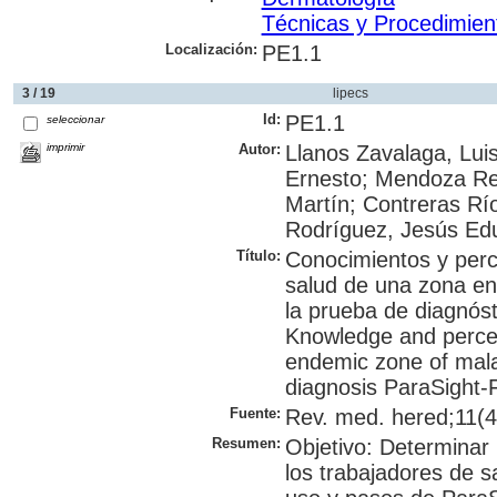
Técnicas y Procedimien
Localización:
PE1.1
3 / 19
lipecs
Id:
PE1.1
seleccionar
imprimir
Autor:
Llanos Zavalaga, Lui
Ernesto; Mendoza Req
Martín; Contreras Rí
Rodríguez, Jesús Ed
Título:
Conocimientos y perc
salud de una zona en
la prueba de diagnóst
Knowledge and percep
endemic zone of malar
diagnosis ParaSight-
Fuente:
Rev. med. hered;11(4
Resumen:
Objetivo: Determinar
los trabajadores de sa