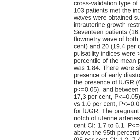
cross-validation type of
103 patients met the inc
waves were obtained suc
intrauterine growth rest
Seventeen patients (16.5
flowmetry wave of both u
cent) and 20 (19.4 per 
pulsatility indices were 
percentile of the mean pu
was 1.84. There were si
presence of early diasto
the presence of lUGR (6
p<=0.05), and between pu
17,3 per cent, P<=0.05)
vs 1.0 per cent, P<=0.0
for lUGR. The pregnant
notch of uterine arterie
cent CI: 1.7 to 6.1, P<=0
above the 95th percenti
(95 per cent CI: 1.2 -7.