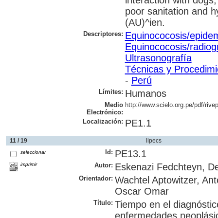
interaction with dogs,
poor sanitation and h
(AU)^ien.
Descriptores:
Equinococosis/epidem
Equinococosis/radiog
Ultrasonografía
Técnicas y Procedimi
-
Perú
Límites:
Humanos
Medio
http://www.scielo.org.pe/pdf/riv
Electrónico:
Localización:
PE1.1
11 / 19
lipecs
Id:
PE13.1
seleccionar
imprimir
Autor:
Eskenazi Fedchteyn, D
Orientador:
Wachtel Aptowitzer, An
Oscar Omar
Título:
Tiempo en el diagnóstic
enfermedades neoplási