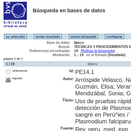
Búsqueda en bases de datos
Base de datos:
lipecs
Buscar:
TECNICAS Y PROCEDIMIENTOS D
Referencias encontradas:
19
[
Refinar la búsqueda
]
Mostrando:
1 .. 19
en el formato [
Detallado
]
página 1 de 1
1 / 19
lipecs
Id:
PE14.1
seleccionar
imprimir
Autor:
Arróspide Velasco, N
Guzmán, Elisa; Veran
Mendizábal, Sonia; G
Título:
Uso de pruebas rápid
detección de Plasmo
sangre en Perú^ies / 
Plasmodium falciparu
Fuente:
Rev. peru. med. exp. 