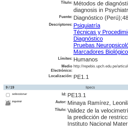
Título:
Métodos de diagnóstic
diagnosis in Psychiat
Fuente:
Diagnóstico (Perú);48
Descriptores:
Psiquiatría
Técnicas y Procedimi
Diagnóstico
Pruebas Neuropsicol
Marcadores Biológic
Límites:
Humanos
Medio
http://repebis.upch.edu.pe/articu
Electrónico:
Localización:
PE1.1
9 / 19
lipecs
Id:
PE13.1
seleccionar
imprimir
Autor:
Minaya Ramírez, Leonil
Título:
Validez de la velocimetr
la predicción de restricc
Instituto Nacional Mater