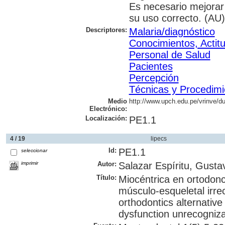
Es necesario mejorar 
su uso correcto. (AU)
Descriptores:
Malaria/diagnóstico
Conocimientos, Actit
Personal de Salud
Pacientes
Percepción
Técnicas y Procedimi
Medio
http://www.upch.edu.pe/vrinve/du
Electrónico:
Localización:
PE1.1
4 / 19
lipecs
Id:
PE1.1
seleccionar
imprimir
Autor:
Salazar Espíritu, Gusta
Título:
Miocéntrica en ortodonc
músculo-esqueletal irrec
orthodontics alternativ
dysfunction unrecogniza