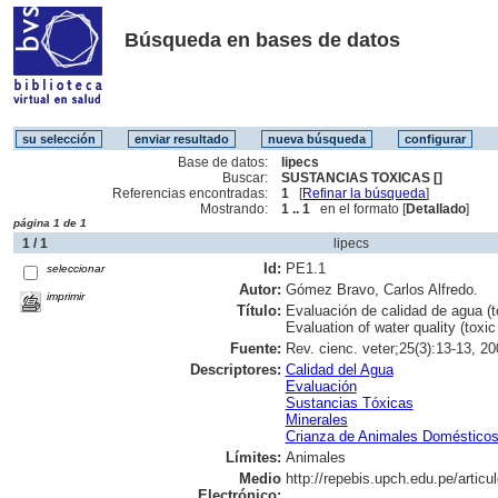
Búsqueda en bases de datos
Base de datos:
lipecs
Buscar:
SUSTANCIAS TOXICAS []
Referencias encontradas:
1
[
Refinar la búsqueda
]
Mostrando:
1 .. 1
en el formato [
Detallado
]
página 1 de 1
1 / 1
lipecs
Id:
PE1.1
seleccionar
Autor:
Gómez Bravo, Carlos Alfredo.
imprimir
Título:
Evaluación de calidad de agua (t
Evaluation of water quality (toxic
Fuente:
Rev. cienc. veter;25(3):13-13, 20
Descriptores:
Calidad del Agua
Evaluación
Sustancias Tóxicas
Minerales
Crianza de Animales Doméstico
Límites:
Animales
Medio
http://repebis.upch.edu.pe/articu
Electrónico: