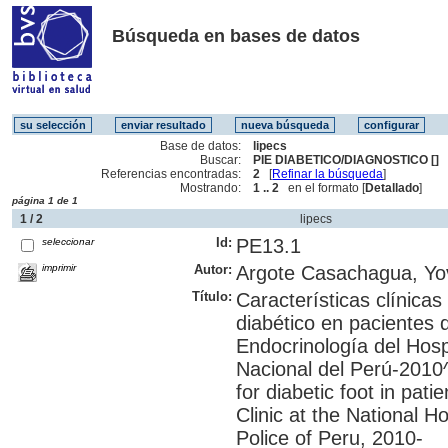
Búsqueda en bases de datos
Base de datos:
lipecs
Buscar:
PIE DIABETICO/DIAGNOSTICO []
Referencias encontradas:
2
[
Refinar la búsqueda
]
Mostrando:
1 .. 2
en el formato [
Detallado
]
página 1 de 1
1 / 2
lipecs
Id:
PE13.1
seleccionar
imprimir
Autor:
Argote Casachagua, Yo
Título:
Características clínicas
diabético en pacientes 
Endocrinología del Hospi
Nacional del Perú-2010^i
for diabetic foot in pat
Clinic at the National H
Police of Peru, 2010-