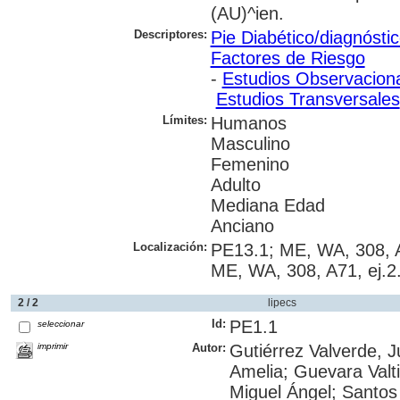
(AU)^ien.
Descriptores:
Pie Diabético/diagnósti
Factores de Riesgo
-
Estudios Observacion
Estudios Transversales
Límites:
Humanos
Masculino
Femenino
Adulto
Mediana Edad
Anciano
Localización:
PE13.1; ME, WA, 308, A
ME, WA, 308, A71, ej.
2 / 2
lipecs
Id:
PE1.1
seleccionar
imprimir
Autor:
Gutiérrez Valverde, 
Amelia; Guevara Valti
Miguel Ángel; Santos