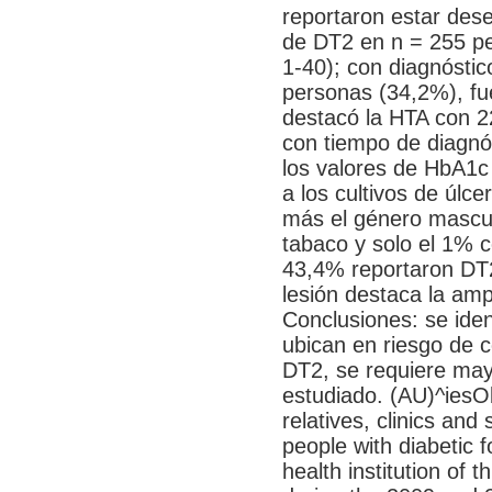
reportaron estar des
de DT2 en n = 255 pe
1-40); con diagnóstic
personas (34,2%), fu
destacó la HTA con 
con tiempo de diagnó
los valores de HbA1c
a los cultivos de úl
más el género mascu
tabaco y solo el 1% 
43,4% reportaron DT2
lesión destaca la am
Conclusiones: se iden
ubican en riesgo de 
DT2, se requiere may
estudiado. (AU)^iesOb
relatives, clinics and
people with diabetic 
health institution of 