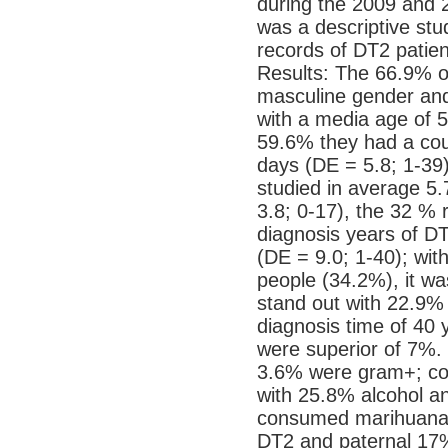
during the 2009 and 
was a descriptive stud
records of DT2 patient
Results: The 66.9% o
masculine gender and
with a media age of 5
59.6% they had a coup
days (DE = 5.8; 1-39)
studied in average 5.
3.8; 0-17), the 32 %
diagnosis years of D
(DE = 9.0; 1-40); with
people (34.2%), it wa
stand out with 22.9%
diagnosis time of 40
were superior of 7%. 
3.6% were gram+; co
with 25.8% alcohol a
consumed marihuana 
DT2 and paternal 17% 