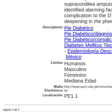
supracondilea amput
identified alarming fa
complication to the D
deepening in the phe
Descriptores:
Pie Diabético
Pie Diabético/diagnós
Pie Diabético/compli
Diabetes Mellitus Tip
-
Epidemiología Descr
México
Límites:
Humanos
Masculino
Femenino
Mediana Edad
Medio
http://www.upch.edu.pe/vrinve/du
Electrónico:
es
Localización:
PE1.1
página 1 de 1