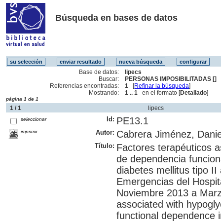
Búsqueda en bases de datos
Base de datos:
lipecs
Buscar:
PERSONAS IMPOSIBILITADAS []
Referencias encontradas:
1
[
Refinar la búsqueda
]
Mostrando:
1 .. 1
en el formato [
Detallado
]
página 1 de 1
1 / 1
lipecs
Id:
PE13.1
seleccionar
imprimir
Autor:
Cabrera Jiménez, Dani
Título:
Factores terapéuticos 
de dependencia funcion
diabetes mellitus tipo II
Emergencias del Hospi
Noviembre 2013 a Marzo
associated with hypogly
functional dependence in