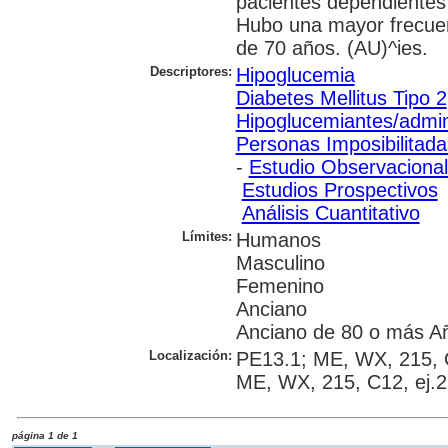
pacientes dependientes f
Hubo una mayor frecue
de 70 años. (AU)^ies.
Descriptores:
Hipoglucemia
Diabetes Mellitus Tipo 2
Hipoglucemiantes/admini
Personas Imposibilitada
-
Estudio Observaciona
Estudios Prospectivos
Análisis Cuantitativo
Límites:
Humanos
Masculino
Femenino
Anciano
Anciano de 80 o más A
Localización:
PE13.1; ME, WX, 215, 
ME, WX, 215, C12, ej.
página 1 de 1