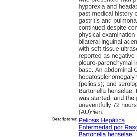
hyporexia and headac
past medical history 
gastritis and pulmon
continued despite con
physical examination
bilateral inguinal ade
with soft tissue ultr
reported as negative
pleuro-parenchymal i
base. An abdominal 
hepatosplenomegaly 
(peliosis); and serolo
Bartonella henselae.
was started, and the 
uneventfully 72 hours 
(AU)^ien.
Descriptores:
Peliosis Hepática
Enfermedad por Ras
Bartonella henselae