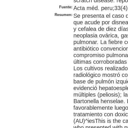
scratch disease: repo
Fuente:
Acta méd. peru;33(4):
Resumen:
Se presenta el caso 
que acude por disnea 
y cefalea de diez día
neoplasia ovárica, ga
pulmonar. La fiebre c
antibiótico convencion
compromiso pulmonar 
últimas corroboradas 
Los cultivos realizado
radiológico mostró c
base de pulmón izqui
evidenció hepatoesp
múltiples (peliosis); 
Bartonella henselae. 
favorablemente luego
tratamiento con doxi
(AU)^iesThis is the c
who presented with pr