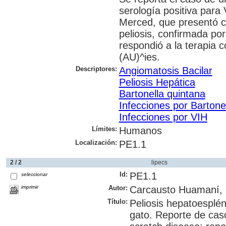
serología positiva para 
Merced, que presentó c
peliosis, confirmada po
respondió a la terapia c
(AU)^ies.
Descriptores:
Angiomatosis Bacilar
Peliosis Hepática
Bartonella quintana
Infecciones por Bartone
Infecciones por VIH
Límites:
Humanos
Localización:
PE1.1
2 / 2
lipecs
Id:
PE1.1
seleccionar
imprimir
Autor:
Carcausto Huamaní, 
Título:
Peliosis hepatoesplé
gato. Reporte de caso