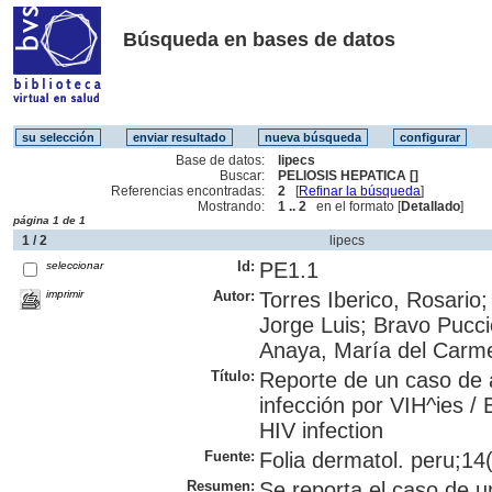
Búsqueda en bases de datos
Base de datos:
lipecs
Buscar:
PELIOSIS HEPATICA []
Referencias encontradas:
2
[
Refinar la búsqueda
]
Mostrando:
1 .. 2
en el formato [
Detallado
]
página 1 de 1
1 / 2
lipecs
Id:
PE1.1
seleccionar
imprimir
Autor:
Torres Iberico, Rosario
Jorge Luis; Bravo Pucci
Anaya, María del Carmen
Título:
Reporte de un caso de 
infección por VIH^ies / B
HIV infection
Fuente:
Folia dermatol. peru;14(
Resumen:
Se reporta el caso de u