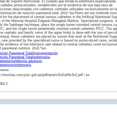
dad de Soporte Nutricional. El cuidado que brinda la enfermera especializada
cuidados protocolizados, establecidos por la evidencia de una baja tasa de
ecciones relacionadas con catéteres centrales utilizados exclusivamente en la
inistración de nutrición parenteral total. (AU).^iesThere are two methods mos
d for the placement of central venous catheters in the Artificial Nutritional Su
t of the National Hospital Edgardo Rebagliati Martins. Specialized surgeons, 
ly the Seldinger technique, place the single lumen tunneled central venous ca
C, and the single lumen peripherally inserted central catheters PICC. The a
the cephalic and basilic veins of the upper limbs is done with the use of perc
hnique; these catheters are placed by nurses that work at the Nutritional Suppo
 care provided by the specialized nurse is based on protocolized cares, estab
the evidence of low infections rate related to central catheters used exclusivel
l parenteral nutrition. (AU).^ien.
rición Parenteral Total/instrumentación
rición Parenteral Total/enfermería
teterismo/efectos adversos
teterismo/enfermería
manos
p://revistas.concytec.gob.pe/pdf/rpoe/v3n2/a09v3n2.pdf / es
264.2