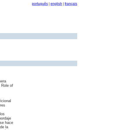
português
|
english
|
français
mera
 Role of
icional
eres
los
bordaje
 se hace
de la