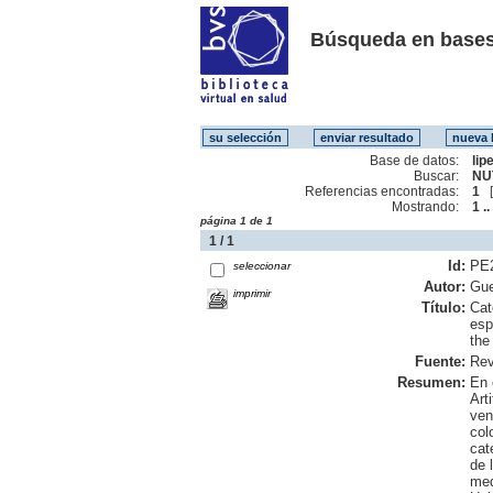
Búsqueda en bases
Base de datos:
lip
Buscar:
NU
Referencias encontradas:
1
Mostrando:
1 ..
página 1 de 1
1 / 1
Id:
PE
seleccionar
Autor:
Gue
imprimir
Título:
Cat
esp
the
Fuente:
Rev
Resumen:
En 
Art
ven
col
cat
de 
med