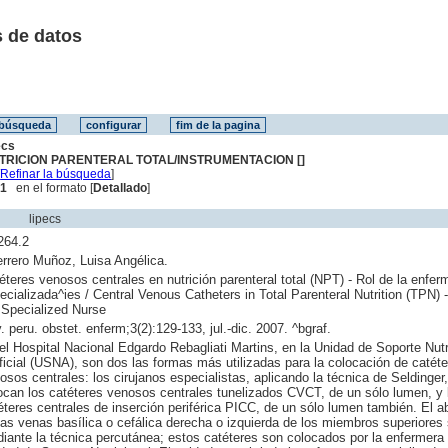
 de datos
ecs
TRICION PARENTERAL TOTAL/INSTRUMENTACION []
[
Refinar la búsqueda
]
 1
en el formato [
Detallado
]
lipecs
264.2
rrero Muñoz, Luisa Angélica.
éteres venosos centrales en nutrición parenteral total (NPT) - Rol de la enfer
ecializada^ies / Central Venous Catheters in Total Parenteral Nutrition (TPN) -
 Specialized Nurse
. peru. obstet. enferm;3(2):129-133, jul.-dic. 2007. ^bgraf.
el Hospital Nacional Edgardo Rebagliati Martins, en la Unidad de Soporte Nutr
ificial (USNA), son dos las formas más utilizadas para la colocación de catét
osos centrales: los cirujanos especialistas, aplicando la técnica de Seldinger,
ocan los catéteres venosos centrales tunelizados CVCT, de un sólo lumen, y 
éteres centrales de inserción periférica PICC, de un sólo lumen también. El a
las venas basílica o cefálica derecha o izquierda de los miembros superiores
iante la técnica percutánea; estos catéteres son colocados por la enfermera 