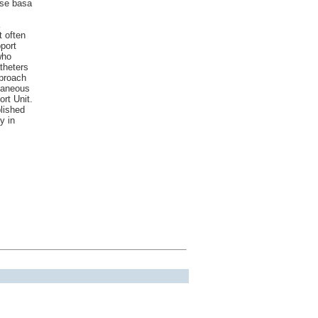
 se basa
t often
pport
who
theters
pproach
utaneous
rt Unit.
lished
y in