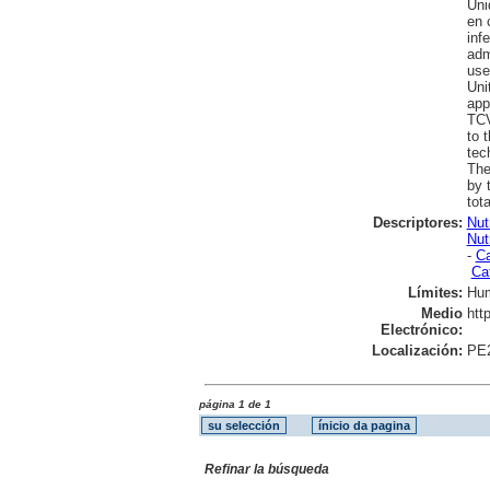
Uni
en 
inf
adm
use
Uni
app
TCV
to 
tec
The
by 
tota
Descriptores:
Nut
Nut
-
Ca
Ca
Límites:
Hu
Medio
htt
Electrónico:
Localización:
PE
página 1 de 1
Refinar la búsqueda