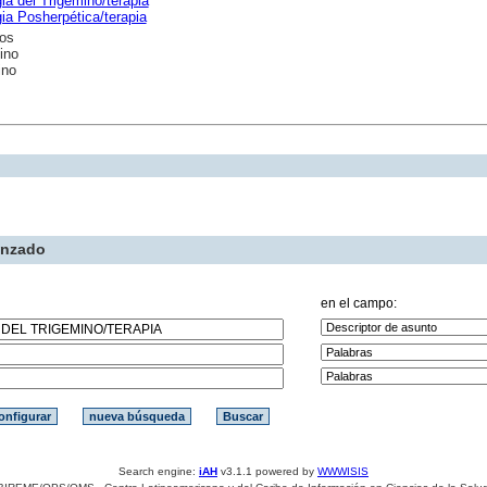
ia del Trigémino/terapia
ia Posherpética/terapia
os
ino
ino
anzado
en el campo:
Search engine:
iAH
v3.1.1 powered by
WWWISIS