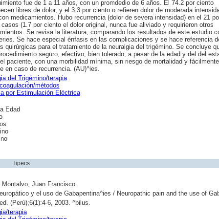
imiento fue de 1 a 11 años, con un promdedio de 6 años. El 74.2 por ciento
cen libres de dolor, y el 3.3 por ciento o refieren dolor de moderada intensid
on medicamientos. Hubo recurrencia (dolor de severa intensidad) en el 21 por
casos (1.7 por ciento el dolor original, nunca fue aliviado y requirieron otros
mientos. Se revisa la literatura, comparando los resultados de este estudio c
eries. Se hace especial énfasis en las complicaciones y se hace referencia d
s quirúrgicas para el tratamiento de la neuralgia del trigémino. Se concluye 
rocedimiento seguro, efectivo, bien tolerado, a pesar de la edad y del del est
el paciente, con una morbilidad mínima, sin riesgo de mortalidad y fácilmente
le en caso de recurrencia. (AU)^ies.
ia del Trigémino/terapia
ocoagulación/métodos
ia por Estimulación Eléctrica
a Edad
o
os
ino
ino
lipecs
o Montalvo, Juan Francisco.
europático y el uso de Gabapentina^ies / Neuropathic pain and the use of Ga
d. (Perú);6(1):4-6, 2003. ^bilus.
ia/terapia