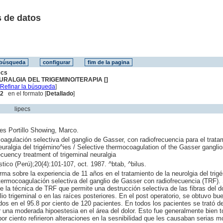
 de datos
ecs
URALGIA DEL TRIGEMINO/TERAPIA []
[
Refinar la búsqueda
]
 2
en el formato [
Detallado
]
lipecs
es Portillo Showing, Marco.
agulación selectiva del ganglio de Gasser, con radiofrecuencia para el trata
euralgia del trigémino^ies / Selective thermocoagulation of the Gasser ganglio
ecuency treatment of trigeminal neuralgia
tico (Perú);20(4):101-107, oct. 1987. ^btab, ^bilus.
rma sobre la experiencia de 11 años en el tratamiento de la neurolgia del trig
termocoagulación selectiva del ganglio de Gasser con radiofrecuencia (TRF).
e la técnica de TRF que permite una destrucción selectiva de las fibras del d
lio trigeminal o en las raíces posteriores. En el post operatorio, se obtuvo bu
dos en el 95.8 por ciento de 120 pacientes. En todos los pacientes se trató d
 una moderada hipoestesia en el área del dolor. Esto fue generalmente bien t
por ciento refirieron alteraciones en la sesnibilidad que les causaban serias m