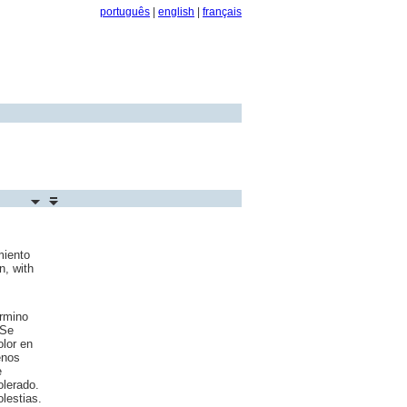
português
|
english
|
français
miento
n, with
érmino
 Se
olor en
enos
e
olerado.
olestias.