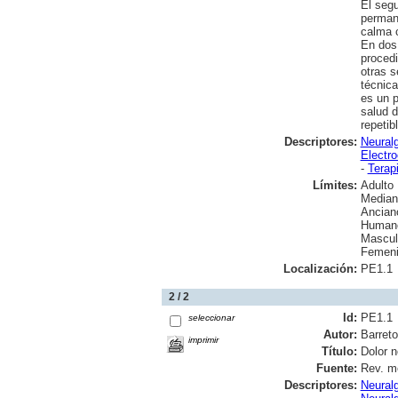
El segu
permane
calma c
En dos 
procedi
otras s
técnica
es un p
salud d
repetib
Descriptores:
Neuralg
Electr
-
Terap
Límites:
Adulto
Median
Ancian
Human
Mascul
Femen
Localización:
PE1.1
2 / 2
Id:
PE1.1
seleccionar
Autor:
Barret
imprimir
Título:
Dolor n
Fuente:
Rev. me
Descriptores:
Neuralg