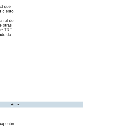
ad que
 ciento.
on el de
e otras
que TRF
ado de
bapentin