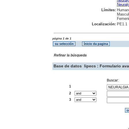
Neuralg
Neuralg
Límites:
Human
Mascul
Femen
Localización:
PE1.1
página 1 de 1
Refinar la búsqueda
Base de datos
lipecs : Formulario av
Buscar:
1
2
3