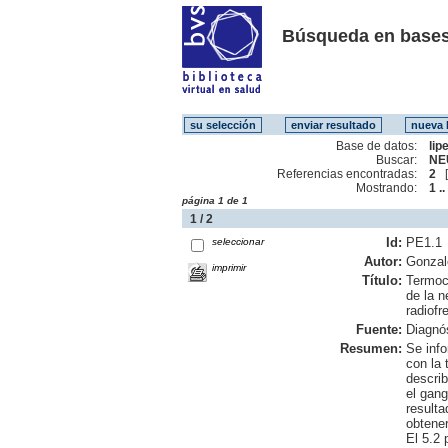
Búsqueda en bases
Base de datos:
lip
Buscar:
NE
Referencias encontradas:
2
Mostrando:
1 ..
página 1 de 1
1 / 2
Id:
PE1.1
seleccionar
Autor:
Gonzal
imprimir
Título:
Termoco
de la n
radiofr
Fuente:
Diagnós
Resumen:
Se info
con la 
describ
el gang
resulta
obtener
El 5.2 