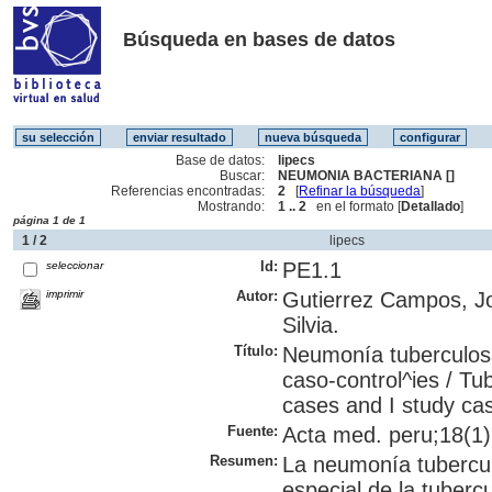
Búsqueda en bases de datos
Base de datos:
lipecs
Buscar:
NEUMONIA BACTERIANA []
Referencias encontradas:
2
[
Refinar la búsqueda
]
Mostrando:
1 .. 2
en el formato [
Detallado
]
página 1 de 1
1 / 2
lipecs
Id:
PE1.1
seleccionar
imprimir
Autor:
Gutierrez Campos, J
Silvia.
Título:
Neumonía tuberculosa
caso-control^ies / Tu
cases and I study cas
Fuente:
Acta med. peru;18(1):
Resumen:
La neumonía tubercu
especial de la tuberc