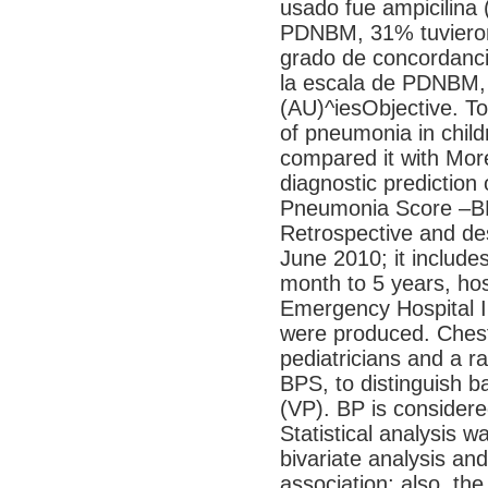
usado fue ampicilina 
PDNBM, 31% tuvieron
grado de concordancia
la escala de PDNBM, 
(AU)^iesObjective. T
of pneumonia in childr
compared it with Moren
diagnostic prediction
Pneumonia Score –BP
Retrospective and des
June 2010; it include
month to 5 years, hosp
Emergency Hospital I
were produced. Chest
pediatricians and a ra
BPS, to distinguish b
(VP). BP is considere
Statistical analysis 
bivariate analysis an
association; also, the