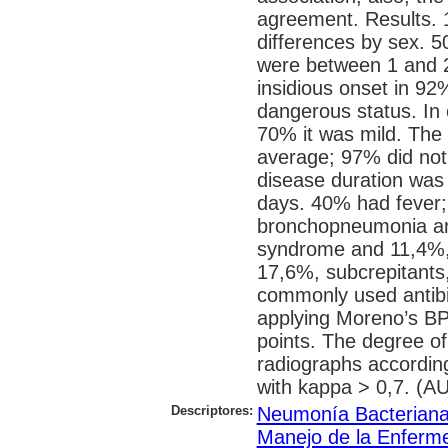
agreement. Results. 
differences by sex.
were between 1 and 2
insidious onset in 92
dangerous status. In c
70% it was mild. The
average; 97% did not
disease duration was
days. 40% had fever
bronchopneumonia and
syndrome and 11,4%,
17,6%, subcrepitants
commonly used antibio
applying Moreno’s B
points. The degree of
radiographs accordin
with kappa > 0,7. (AU
Descriptores:
Neumonía Bacterian
Manejo de la Enferm