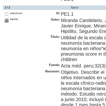
2 / 2
lipecs
Id:
PE1.1
seleccionar
imprimir
Autor:
Miranda Candelario, 
Javier Enrique; Miran
Hipólito, Segundo Enr
Título:
Utilidad de la escala 
neumonía bacteriana 
neumonía en niños^ies
pneumonia score in 
children
Fuente:
Acta méd. peru;32(3):
Resumen:
Objetivo. Describir e
niños internados en u
la escala clínico-radi
neumonía bacteriana
método. Estudio retro
a junio 2010; incluyó
desde 1 mes hasta 5 a