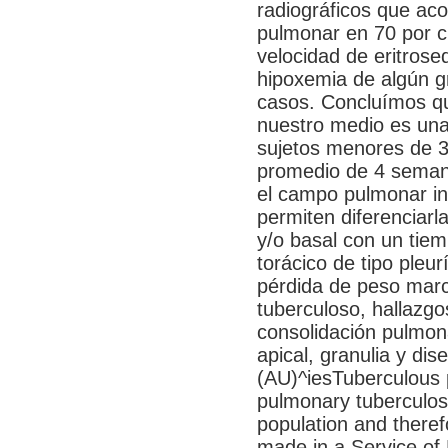
radiográficos que ac
pulmonar en 70 por ci
velocidad de eritros
hipoxemia de algún gr
casos. Concluímos q
nuestro medio es un
sujetos menores de 
promedio de 4 seman
el campo pulmonar inf
permiten diferenciarl
y/o basal con un tie
torácico de tipo pleur
pérdida de peso marc
tuberculoso, hallazg
consolidación pulmona
apical, granulia y di
(AU)^iesTuberculous 
pulmonary tuberculosi
population and therefo
made in a Service of 