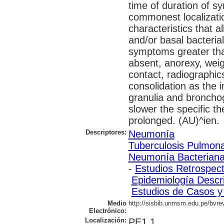
time of duration of 
commonest localization
characteristics that al
and/or basal bacteria
symptoms greater than
absent, anorexy, weig
contact, radiographic
consolidation as the i
granulia and broncho
slower the specific t
prolonged. (AU)^ien.
Descriptores:
Neumonía
Tuberculosis Pulmon
Neumonía Bacterian
-
Estudios Retrospect
Epidemiología Descri
Estudios de Casos y
Medio
http://sisbib.unmsm.edu.pe/bvre
Electrónico:
Localización:
PE1.1