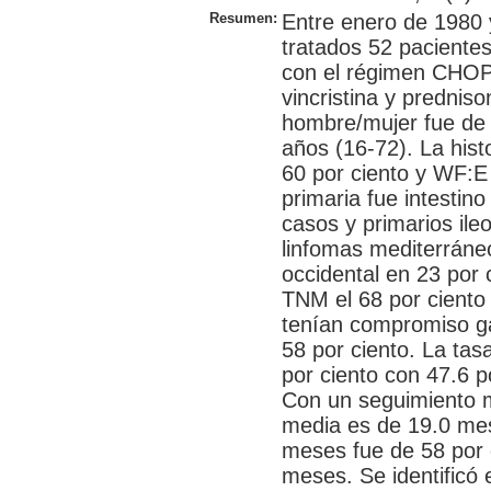
Resumen:
Entre enero de 1980 
tratados 52 pacientes
con el régimen CHOP (
vincristina y predniso
hombre/mujer fue de
años (16-72). La his
60 por ciento y WF:E 
primaria fue intestin
casos y primarios ile
linfomas mediterráneos
occidental en 23 por c
TNM el 68 por ciento 
tenían compromiso gan
58 por ciento. La tas
por ciento con 47.6 p
Con un seguimiento 
media es de 19.0 mes
meses fue de 58 por c
meses. Se identificó 