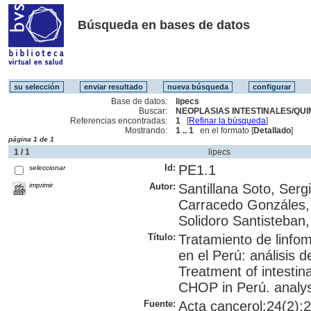
Búsqueda en bases de datos
Base de datos:
lipecs
Buscar:
NEOPLASIAS INTESTINALES/QUIM
Referencias encontradas:
1
[
Refinar la búsqueda
]
Mostrando:
1 .. 1
en el formato [
Detallado
]
página 1 de 1
1 / 1
lipecs
Id:
PE1.1
seleccionar
imprimir
Autor:
Santillana Soto, Serg
Carracedo Gonzáles,
Solidoro Santisteban,
Título:
Tratamiento de linfo
en el Perú: análisis d
Treatment of intestin
CHOP in Perú. analysi
Fuente:
Acta cancerol;24(2):2