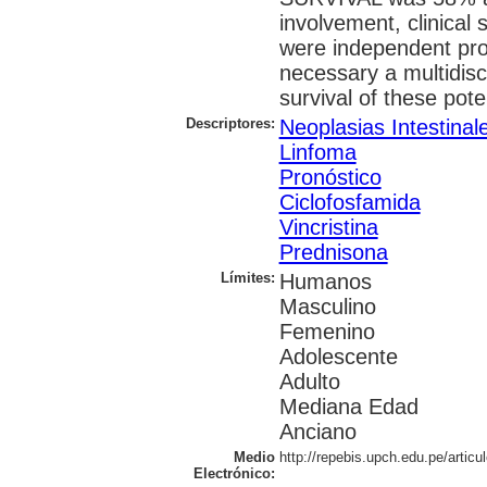
involvement, clinica
were independent progn
necessary a multidisc
survival of these pote
Descriptores:
Neoplasias Intestinal
Linfoma
Pronóstico
Ciclofosfamida
Vincristina
Prednisona
Límites:
Humanos
Masculino
Femenino
Adolescente
Adulto
Mediana Edad
Anciano
Medio
http://repebis.upch.edu.pe/articu
Electrónico: