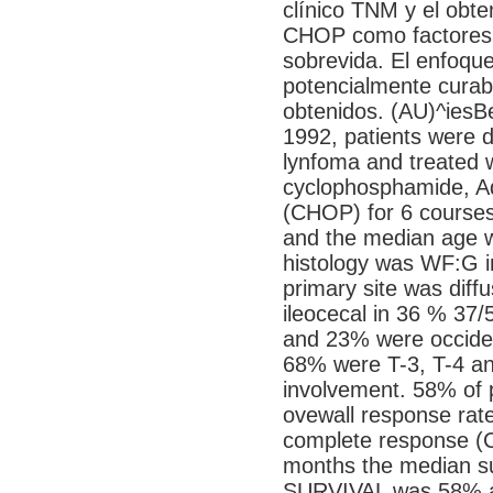
clínico TNM y el obte
CHOP como factores 
sobrevida. El enfoque
potencialmente curab
obtenidos. (AU)^ies
1992, patients were d
lynfoma and treated w
cyclophosphamide, Ad
(CHOP) for 6 courses
and the median age w
histology was WF:G 
primary site was diffu
ileocecal in 36 % 37
and 23% were occiden
68% were T-3, T-4 an
involvement. 58% of p
ovewall response ra
complete response (C
months the median s
SURVIVAL was 58% a