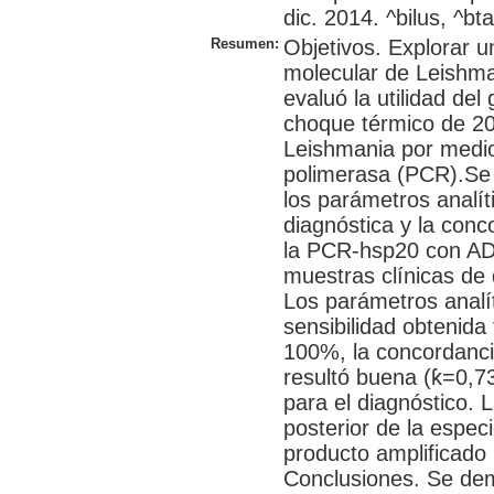
dic. 2014. ^bilus, ^bta
Resumen:
Objetivos. Explorar u
molecular de Leishma
evaluó la utilidad del
choque térmico de 20
Leishmania por medio
polimerasa (PCR).Se 
los parámetros analít
diagnóstica y la con
la PCR-hsp20 con AD
muestras clínicas de 
Los parámetros analí
sensibilidad obtenida
100%, la concordanci
resultó buena (ƙ=0,73
para el diagnóstico. L
posterior de la espec
producto amplificado 
Conclusiones. Se dem