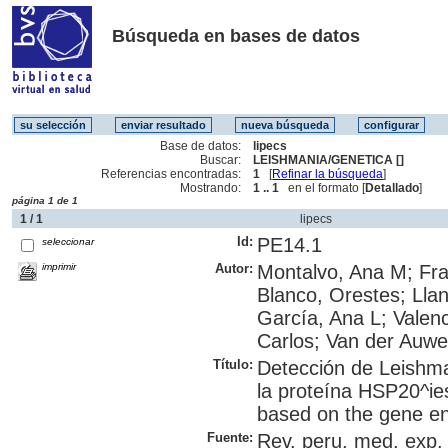
Búsqueda en bases de datos
Base de datos:
lipecs
Buscar:
LEISHMANIA/GENETICA []
Referencias encontradas:
1
[
Refinar la búsqueda
]
Mostrando:
1 .. 1
en el formato [
Detallado
]
página 1 de 1
1 / 1
lipecs
Id:
PE14.1
seleccionar
imprimir
Autor:
Montalvo, Ana M; Fra
Blanco, Orestes; Lla
García, Ana L; Valen
Carlos; Van der Auwe
Título:
Detección de Leishma
la proteína HSP20^ies
based on the gene e
Fuente:
Rev. peru. med. exp. 