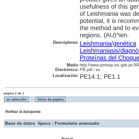
usefulness of this ge
of Leishmania was de
potential, it is recom
the method and to eva
regions. (AU)^ien.
Descriptores:
Leishmania/genética
Leishmaniasis/diagnó
Proteínas del Choqu
Medio
http://www.rpmesp.ins.gob.pe:8080
Electrónico:
PB.pdf / es
Localización:
PE14.1; PE1.1
página 1 de 1
Refinar la búsqueda
Base de datos
lipecs : Formulario avanzado
Buscar: