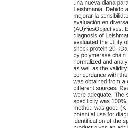
una nueva diana para
Leishmania. Debido a
mejorar la sensibilida
evaluación en divers
(AU)^iesObjectives. E
diagnosis of Leishma
evaluated the utility 
shock protein 20-kDa
by polymerase chain
normalized and analy
as well as the validit
concordance with th
was obtained from a g
different sources. Re
were adequate. The s
specificity was 100%
method was good (Ƙ =
potential use for diag
identification of the 
product gives an addi