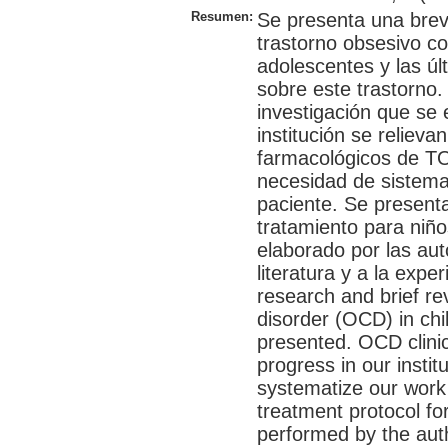
Resumen:
Se presenta una breve 
trastorno obsesivo c
adolescentes y las úl
sobre este trastorno.
investigación que se 
institución se relievan
farmacológicos de TO
necesidad de sistemati
paciente. Se presenta
tratamiento para niñ
elaborado por las aut
literatura y a la exper
research and brief r
disorder (OCD) in ch
presented. OCD clinic
progress in our instit
systematize our work 
treatment protocol f
performed by the auth