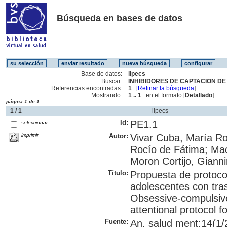
Búsqueda en bases de datos
Base de datos:
lipecs
Buscar:
INHIBIDORES DE CAPTACION DE
Referencias encontradas:
1
[
Refinar la búsqueda
]
Mostrando:
1 .. 1
en el formato [
Detallado
]
página 1 de 1
1 / 1
lipecs
Id:
PE1.1
seleccionar
imprimir
Autor:
Vivar Cuba, María Ro
Rocío de Fátima; Macc
Moron Cortijo, Giann
Título:
Propuesta de protoco
adolescentes con tra
Obsessive-compulsive
attentional protocol f
Fuente:
An. salud ment;14(1/2