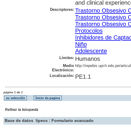
and clinical experien
Descriptores:
Trastorno Obsesivo 
Trastorno Obsesivo C
Trastorno Obsesivo C
Protocolos
Inhibidores de Capta
Niño
Adolescente
Límites:
Humanos
Medio
http://repebis.upch.edu.pe/artic
Electrónico:
Localización:
PE1.1
página 1 de 1
Refinar la búsqueda
Base de datos
lipecs : Formulario avanzado