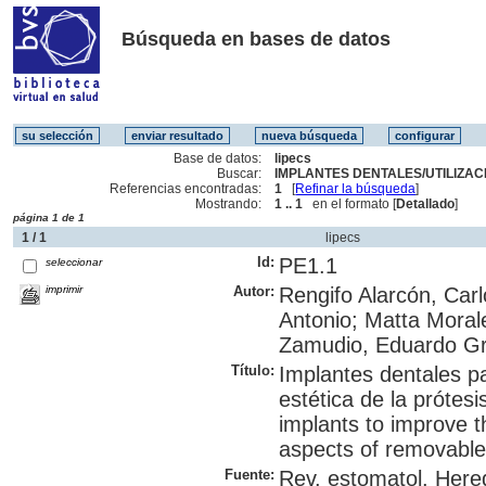
Búsqueda en bases de datos
Base de datos:
lipecs
Buscar:
IMPLANTES DENTALES/UTILIZACI
Referencias encontradas:
1
[
Refinar la búsqueda
]
Mostrando:
1 .. 1
en el formato [
Detallado
]
página 1 de 1
1 / 1
lipecs
Id:
PE1.1
seleccionar
imprimir
Autor:
Rengifo Alarcón, Carl
Antonio; Matta Morale
Zamudio, Eduardo Gr
Título:
Implantes dentales p
estética de la prótesi
implants to improve 
aspects of removable 
Fuente:
Rev. estomatol. Hered