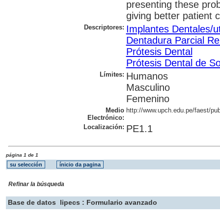
presenting these pro
giving better patient 
Descriptores:
Implantes Dentales/ut
Dentadura Parcial Rem
Prótesis Dental
Prótesis Dental de S
Límites:
Humanos
Masculino
Femenino
Medio
http://www.upch.edu.pe/faest/pub
Electrónico:
Localización:
PE1.1
página 1 de 1
Refinar la búsqueda
Base de datos
lipecs : Formulario avanzado