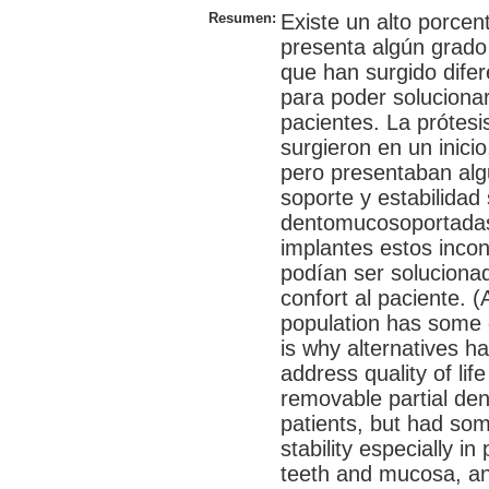
Resumen:
Existe un alto porcen
presenta algún grado 
que han surgido difer
para poder solucionar
pacientes. La prótesi
surgieron en un inici
pero presentaban alg
soporte y estabilidad
dentomucosoportadas,
implantes estos inco
podían ser soluciona
confort al paciente. 
population has some d
is why alternatives h
address quality of lif
removable partial dent
patients, but had som
stability especially i
teeth and mucosa, and