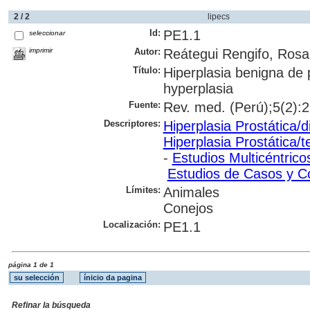
2 / 2
lipecs
Id:
PE1.1
seleccionar
imprimir
Autor:
Reátegui Rengifo, Rosa
Título:
Hiperplasia benigna de p
hyperplasia
Fuente:
Rev. med. (Perú);5(2):28
Descriptores:
Hiperplasia Prostática/d
Hiperplasia Prostática/t
-
Estudios Multicéntric
Estudios de Casos y C
Límites:
Animales
Conejos
Localización:
PE1.1
página 1 de 1
Refinar la búsqueda