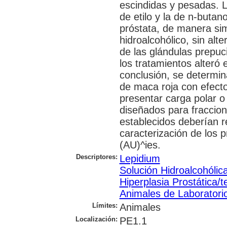
escindidas y pesadas. L
de etilo y la de n-butan
próstata, de manera simi
hidroalcohólico, sin alter
de las glándulas prepuc
los tratamientos alteró 
conclusión, se determin
de maca roja con efecto
presentar carga polar o
diseñados para fraccion
establecidos deberían r
caracterización de los p
(AU)^ies.
Descriptores:
Lepidium
Solución Hidroalcohólic
Hiperplasia Prostática/t
Animales de Laboratori
Límites:
Animales
Localización:
PE1.1