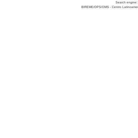
Search engine
BIREME/OPS/OMS - Centro Latinoamerica