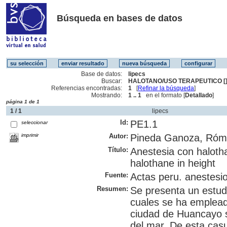
Búsqueda en bases de datos
Base de datos:
lipecs
Buscar:
HALOTANO/USO TERAPEUTICO [
Referencias encontradas:
1
[
Refinar la búsqueda
]
Mostrando:
1 .. 1
en el formato [
Detallado
]
página 1 de 1
1 / 1
lipecs
Id:
PE1.1
seleccionar
imprimir
Autor:
Pineda Ganoza, Róm
Título:
Anestesia con halotha
halothane in height
Fuente:
Actas peru. anestesi
Resumen:
Se presenta un estud
cuales se ha emplead
ciudad de Huancayo s
del mar. De esta cas