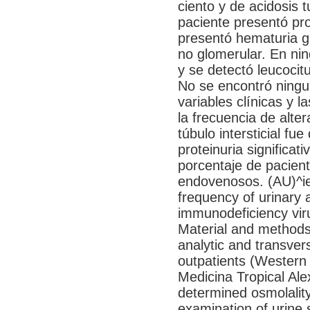
ciento y de acidosis t
paciente presentó prot
presentó hematuria g
no glomerular. En nin
y se detectó leucocitu
No se encontró ningun
variables clínicas y l
la frecuencia de alte
túbulo intersticial fu
proteinuria significa
porcentaje de pacient
endovenosos. (AU)^ie
frequency of urinary
immunodeficiency viru
Material and methods
analytic and transver
outpatients (Western B
Medicina Tropical Al
determined osmolality
examination of urine 