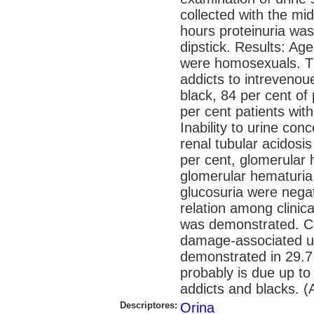
collected with the mi
hours proteinuria was
dipstick. Results: Ag
were homosexuals. 
addicts to intrevenou
black, 84 per cent of
per cent patients with
Inability to urine con
renal tubular acidosis
per cent, glomerular 
glomerular hematuria 
glucosuria were negati
relation among clinica
was demonstrated. Con
damage-associated ur
demonstrated in 29.7 
probably is due up to
addicts and blacks. (
Descriptores:
Orina