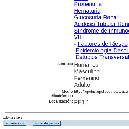
Proteinuria
Hematuria
Glucosuria Renal
Acidosis Tubular Ren
Síndrome de Inmunode
VIH
-
Factores de Riesgo
Epidemiología Descri
Estudios Transversa
Límites:
Humanos
Masculino
Femenino
Adulto
Medio
http://repebis.upch.edu.pe/articu
Electrónico:
Localización:
PE1.1
página 1 de 1