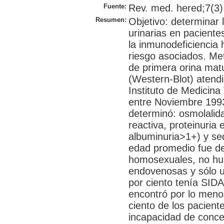
Fuente:
Rev. med. hered;7(3):
Resumen:
Objetivo: determinar 
urinarias en paciente
la inmunodeficiencia 
riesgo asociados. Me
de primera orina matu
(Western-Blot) atendi
Instituto de Medicina
entre Noviembre 199
determinó: osmolalid
reactiva, proteinuria
albuminuria>1+) y se
edad promedio fue de
homosexuales, no hub
endovenosas y sólo u
por ciento tenía SID
encontró por lo menos
ciento de los pacient
incapacidad de concen