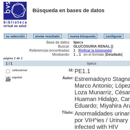
Búsqueda en bases de datos
Base de datos:
lipecs
Buscar:
GLUCOSURIA RENAL []
Referencias encontradas:
1
[
Refinar la búsqueda
]
Mostrando:
1 .. 1
en el formato [
Detallado
]
página 1 de 1
1 / 1
lipecs
Id:
PE1.1
seleccionar
imprimir
Autor:
Estremadoyro Stagnar
Marco Antonio; Lópe
Loza Munarriz, César
Huaman Hidalgo, Car
Eduardo; Miyahira Ar
Título:
Anormalidades urinari
por VIH^ies / Urinary 
infected with HIV