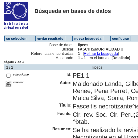
Búsqueda en bases de datos
Base de datos:
lipecs
Buscar:
FASCITIS/MORTALIDAD []
Referencias encontradas:
1
[
Refinar la búsqueda
]
Mostrando:
1 .. 1
en el formato [
Detallado
]
página 1 de 1
1 / 1
lipecs
Id:
PE1.1
seleccionar
imprimir
Autor:
Maldonado Landa, Gilbe
Renee; Peña Perret, Ce
Malca Silva, Sonia; Rom
Título:
Fasceitis necrotizante^ie
Fuente:
Cir. rev. Soc. Cir. Peru
^btab.
Resumen:
Se ha realizado la revis
Necrotizante en el Hosp