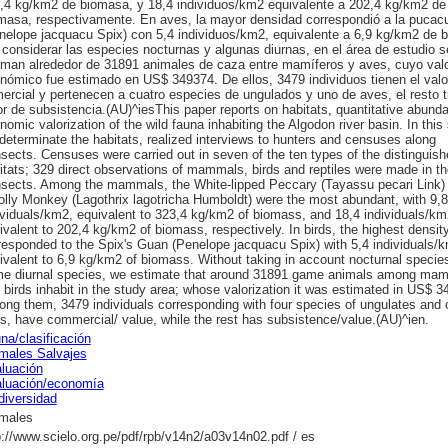
,4 kg/km2 de biomasa, y 18,4 individuos/km2 equivalente a 202,4 kg/km2 de
masa, respectivamente. En aves, la mayor densidad correspondió a la pucac
nelope jacquacu Spix) con 5,4 individuos/km2, equivalente a 6,9 kg/km2 de 
 considerar las especies nocturnas y algunas diurnas, en el área de estudio s
iman alrededor de 31891 animales de caza entre mamíferos y aves, cuyo val
nómico fue estimado en US$ 349374. De ellos, 3479 individuos tienen el valo
ercial y pertenecen a cuatro especies de ungulados y uno de aves, el resto t
or de subsistencia.(AU)^iesThis paper reports on habitats, quantitative abund
nomic valorization of the wild fauna inhabiting the Algodon river basin. In this
determinate the habitats, realized interviews to hunters and censuses along
nsects. Censuses were carried out in seven of the ten types of the distinguis
itats; 329 direct observations of mammals, birds and reptiles were made in t
nsects. Among the mammals, the White-lipped Peccary (Tayassu pecari Link)
lly Monkey (Lagothrix lagotricha Humboldt) were the most abundant, with 9,8
ividuals/km2, equivalent to 323,4 kg/km2 of biomass, and 18,4 individuals/km
ivalent to 202,4 kg/km2 of biomass, respectively. In birds, the highest densit
responded to the Spix's Guan (Penelope jacquacu Spix) with 5,4 individuals/
ivalent to 6,9 kg/km2 of biomass. Without taking in account nocturnal specie
e diurnal species, we estimate that around 31891 game animals among ma
 birds inhabit in the study area; whose valorization it was estimated in US$ 3
ng them, 3479 individuals corresponding with four species of ungulates and 
ds, have commercial/ value, while the rest has subsistence/value.(AU)^ien.
na/clasificación
males Salvajes
luación
luación/economía
diversidad
males
p://www.scielo.org.pe/pdf/rpb/v14n2/a03v14n02.pdf / es