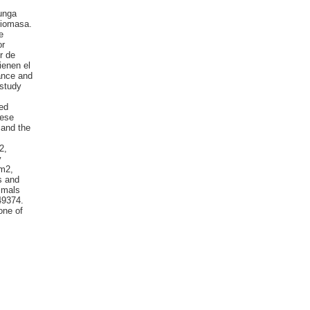
unga
biomasa.
e
or
r de
ienen el
ance and
 study
hed
hese
 and the
2,
y
km2,
s and
mmals
49374.
one of