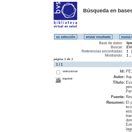
Búsqueda en bases
Base de datos:
lip
Buscar:
EV
Referencias encontradas:
1
Mostrando:
1 ..
página 1 de 1
1 / 1
Id:
PE
seleccionar
Autor:
Aqu
imprimir
Título:
Eva
per
Per
Fuente:
Rev
Resumen:
El 
eco
est
tra
don
Ent
lag