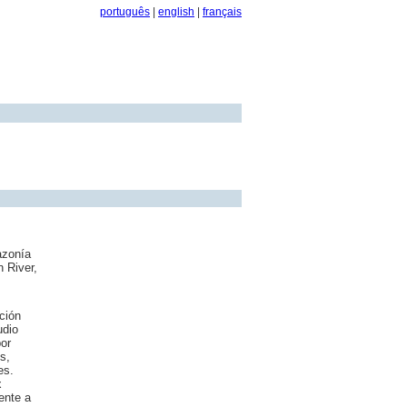
português
|
english
|
français
azonía
n River,
ción
udio
or
s,
es.
x
ente a