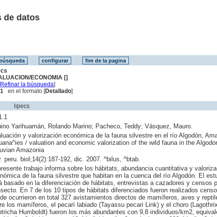
 de datos
ecs
ALUACION/ECONOMIA []
[
Refinar la búsqueda
]
 1
en el formato [
Detallado
]
lipecs
1.1
ino Yarihuamán, Rolando Marino; Pacheco, Teddy; Vásquez, Mauro.
luación y valorización económica de la fauna silvestre en el río Algodón, Am
uana^ies / valuation and economic valorization of the wild fauna in the Algodo
uvian Amazonia
. peru. biol;14(2):187-192, dic. 2007. ^bilus, ^btab.
presente trabajo informa sobre los hábitats, abundancia cuantitativa y valoriza
nómica de la fauna silvestre que habitan en la cuenca del río Algodón. El est
á basado en la diferenciación de hábitats, entrevistas a cazadores y censos p
nsecto. En 7 de los 10 tipos de hábitats diferenciados fueron realizados censo
de ocurrieron en total 327 avistamientos directos de mamíferos, aves y reptil
re los mamíferos, el pecarí labiado (Tayassu pecari Link) y el choro (Lagothri
otricha Humboldt) fueron los más abundantes con 9,8 individuos/km2, equival