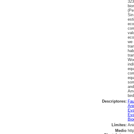
323
bio
(Pe
Sin
est
eco
com
val
eco
we 
tra
hab
tra
Woo
ind
equ
cor
equ
som
and
Amo
bir
Descriptores:
Fau
Ani
Eva
Eva
Bio
Límites:
Ani
Medio
htt