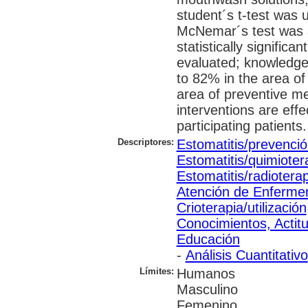
student´s t-test was 
McNemar´s test was 
statistically significa
evaluated; knowledge
to 82% in the area of
area of preventive m
interventions are effe
participating patients
Descriptores:
Estomatitis/prevenció
Estomatitis/quimioter
Estomatitis/radiotera
Atención de Enferme
Crioterapia/utilización
Conocimientos, Actit
Educación
-
Análisis Cuantitativo
Límites:
Humanos
Masculino
Femenino