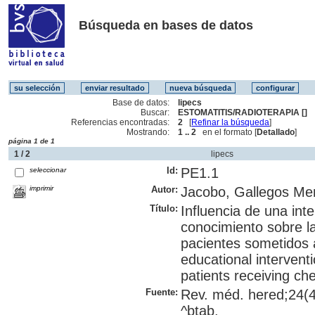
Búsqueda en bases de datos
Base de datos:
lipecs
Buscar:
ESTOMATITIS/RADIOTERAPIA []
Referencias encontradas:
2
[
Refinar la búsqueda
]
Mostrando:
1 .. 2
en el formato [
Detallado
]
página 1 de 1
1 / 2
lipecs
Id:
PE1.1
seleccionar
imprimir
Autor:
Jacobo, Gallegos Mer
Título:
Influencia de una int
conocimiento sobre la
pacientes sometidos a
educational interventi
patients receiving c
Fuente:
Rev. méd. hered;24(4)
^btab.