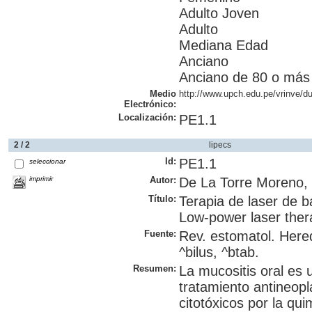
Adulto Joven
Adulto
Mediana Edad
Anciano
Anciano de 80 o más
Medio
http://www.upch.edu.pe/vrinve/du
Electrónico:
Localización:
PE1.1
2 / 2
lipecs
Id:
PE1.1
seleccionar
imprimir
Autor:
De La Torre Moreno, F
Título:
Terapia de laser de b
Low-power laser thera
Fuente:
Rev. estomatol. Here
^bilus, ^btab.
Resumen:
La mucositis oral es 
tratamiento antineopl
citotóxicos por la qu