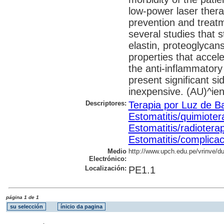
low-power laser therap
prevention and treatm
several studies that s
elastin, proteoglycan
properties that accel
the anti-inflammatory
present significant si
inexpensive. (AU)^ien
Descriptores:
Terapia por Luz de Ba
Estomatitis/quimioter
Estomatitis/radiotera
Estomatitis/complica
Medio
http://www.upch.edu.pe/vrinve/du
Electrónico:
Localización:
PE1.1
página 1 de 1