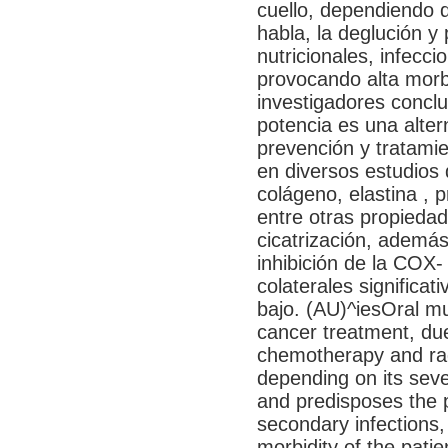
cuello, dependiendo d
habla, la deglución y 
nutricionales, infecc
provocando alta morb
investigadores conclu
potencia es una alter
prevención y tratami
en diversos estudios 
colágeno, elastina , p
entre otras propieda
cicatrización, además 
inhibición de la COX-
colaterales significat
bajo. (AU)^iesOral mu
cancer treatment, due
chemotherapy and rad
depending on its sev
and predisposes the pa
secondary infections,
morbidity of the pati