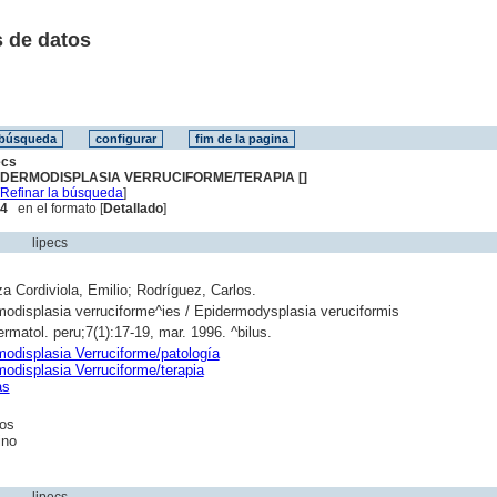
 de datos
ecs
IDERMODISPLASIA VERRUCIFORME/TERAPIA []
[
Refinar la búsqueda
]
 4
en el formato [
Detallado
]
lipecs
a Cordiviola, Emilio; Rodríguez, Carlos.
odisplasia verruciforme^ies / Epidermodysplasia veruciformis
ermatol. peru;7(1):17-19, mar. 1996. ^bilus.
odisplasia Verruciforme/patología
odisplasia Verruciforme/terapia
as
os
ino
lipecs