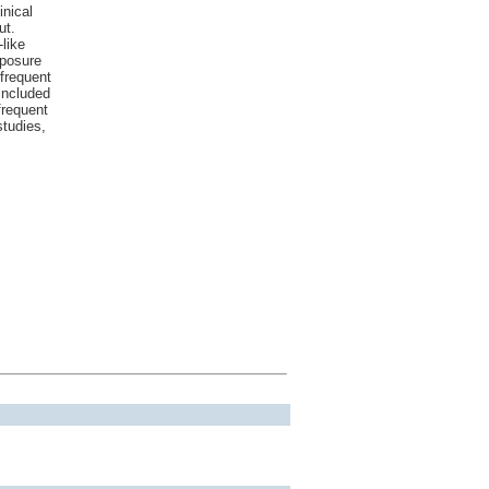
inical
ut.
like
xposure
frequent
included
frequent
studies,