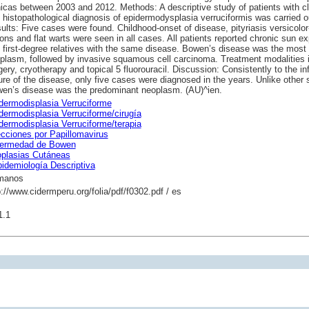
nicas between 2003 and 2012. Methods: A descriptive study of patients with cl
 histopathological diagnosis of epidermodysplasia verruciformis was carried o
ults: Five cases were found. Childhood-onset of disease, pityriasis versicolor-
ions and flat warts were seen in all cases. All patients reported chronic sun e
 first-degree relatives with the same disease. Bowen’s disease was the most 
plasm, followed by invasive squamous cell carcinoma. Treatment modalities 
gery, cryotherapy and topical 5 fluorouracil. Discussion: Consistently to the in
ure of the disease, only five cases were diagnosed in the years. Unlike other 
en’s disease was the predominant neoplasm. (AU)^ien.
dermodisplasia Verruciforme
dermodisplasia Verruciforme/cirugía
dermodisplasia Verruciforme/terapia
ecciones por Papillomavirus
ermedad de Bowen
plasias Cutáneas
idemiología Descriptiva
manos
p://www.cidermperu.org/folia/pdf/f0302.pdf / es
1.1