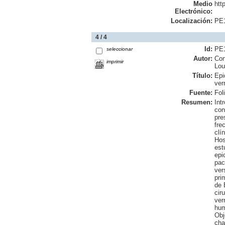
Medio
htt
Electrónico:
Localización:
PE
4 / 4
Id:
PE
seleccionar
Autor:
Con
imprimir
Lou
Título:
Epi
ver
Fuente:
Fol
Resumen:
Int
con
pre
fre
clí
Hos
est
epi
pac
ver
pri
de 
cir
ver
hum
Obj
cha