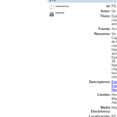
Id:
PE
seleccionar
Autor:
De 
imprimir
Título:
Epi
cas
ann
Fuente:
Act
Resumen:
Se 
Caj
de 
car
hip
aur
Epi
39,
Nat
cha
les
cli
Descriptores:
Epi
Epi
Neo
Límites:
Hu
Mas
Adu
Medio
htt
Electrónico:
Localización:
PE