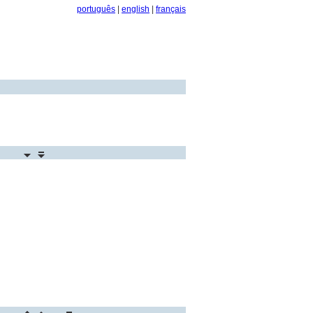
português
|
english
|
français