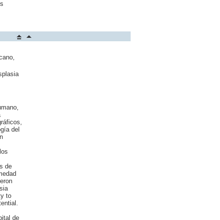
es
zcano,
splasia
humano,
a
ráficos,
gía del
n
los
es de
rmedad
yeron
sia
y to
ential.
ital de