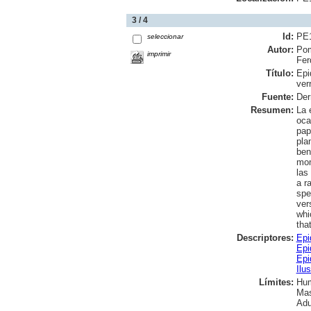
3 / 4
Id:
PE
seleccionar
Autor:
Pom
imprimir
Fer
Título:
Epi
ver
Fuente:
Der
Resumen:
La 
oca
pap
pla
ben
mom
las
a r
spe
ver
whi
tha
Descriptores:
Epi
Epi
Epi
Ilu
Límites:
Hu
Mas
Adu