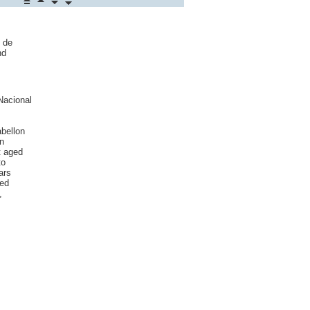
 de
nd
Nacional
bellon
n
t aged
to
ars
ted
,