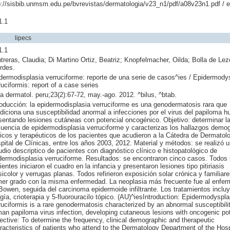
p://sisbib.unmsm.edu.pe/bvrevistas/dermatologia/v23_n1/pdf/a08v23n1.pdf / 
1.1
lipecs
1.1
treras, Claudia; Di Martino Ortiz, Beatriz; Knopfelmacher, Oilda; Bolla de Le
rdes.
dermodisplasia verruciforme: reporte de una serie de casos^ies / Epidermody
ruciformis: report of a case series
ia dermatol. peru;23(2):67-72, may.-ago. 2012. ^bilus, ^btab.
roducción: la epidermodisplasia verruciforme es una genodermatosis rara que
diciona una susceptibilidad anormal a infecciones por el virus del papiloma 
sentando lesiones cutáneas con potencial oncogénico. Objetivo: determinar l
cuencia de epidermodisplasia verruciforme y caracterizas los hallazgos demog
nicos y terapéuticos de los pacientes que acudieron a la Cátedra de Dermatolo
pital de Clínicas, entre los años 2003, 2012. Material y métodos: se realizó u
udio descriptico de pacientes con diagnóstico clínico e histopatológico de
dermodisplasia verruciforme. Resultados: se encontraron cinco casos. Todos 
ientes iniciaron el cuadro en la infancia y presentaron lesiones tipo pitiriasis
sicolor y verrugas planas. Todos refirieron exposición solar crónica y familiar
mer grado con la misma enfermedad. La neoplasia más frecuente fue al enfe
Bowen, seguida del carcinoma epidermoide infiltrante. Los tratamientos inclu
ugía, crioterapia y 5-fluorouracilo tópico. (AU)^iesIntroduction: Epidermodyspla
ruciformis is a rare genodermatosis characterized by an abnormal susceptibilit
an papiloma virus infection, developing cutaneous lesions with oncogenic pot
ective: To determine the frequency, clinical demographic and therapeutic
racteristics of patients who attend to the Dermatology Department of the Hosp