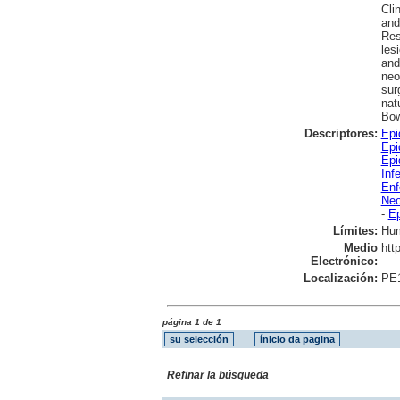
Cli
and
Res
les
and
neo
sur
nat
Bow
Descriptores:
Epi
Epi
Epi
Inf
Enf
Neo
-
Ep
Límites:
Hu
Medio
htt
Electrónico:
Localización:
PE
página 1 de 1
Refinar la búsqueda