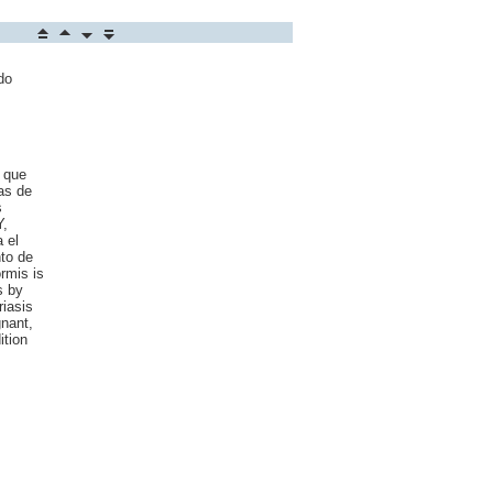
do
 que
as de
s
Y,
 el
to de
rmis is
s by
riasis
nant,
ition