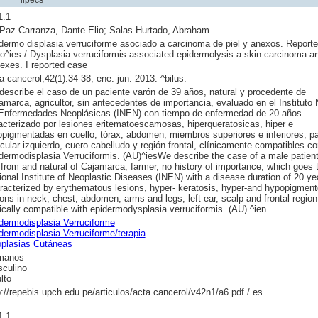
1.1
Paz Carranza, Dante Elio; Salas Hurtado, Abraham.
dermo displasia verruciforme asociado a carcinoma de piel y anexos. Reporte
o^ies / Dysplasia verruciformis associated epidermolysis a skin carcinoma a
exes. I reported case
a cancerol;42(1):34-38, ene.-jun. 2013. ^bilus.
describe el caso de un paciente varón de 39 años, natural y procedente de
amarca, agricultor, sin antecedentes de importancia, evaluado en el Instituto 
Enfermedades Neoplásicas (INEN) con tiempo de enfermedad de 20 años
acterizado por lesiones eritematoescamosas, hiperqueratosicas, hiper e
opigmentadas en cuello, tórax, abdomen, miembros superiores e inferiores, pa
icular izquierdo, cuero cabelludo y región frontal, clínicamente compatibles co
dermodisplasia Verruciformis. (AU)^iesWe describe the case of a male patien
 from and natural of Cajamarca, farmer, no history of importance, which goes 
ional Institute of Neoplastic Diseases (INEN) with a disease duration of 20 ye
racterized by erythematous lesions, hyper- keratosis, hyper-and hypopigmen
ions in neck, chest, abdomen, arms and legs, left ear, scalp and frontal region
nically compatible with epidermodysplasia verruciformis. (AU) ^ien.
dermodisplasia Verruciforme
dermodisplasia Verruciforme/terapia
plasias Cutáneas
manos
culino
lto
p://repebis.upch.edu.pe/articulos/acta.cancerol/v42n1/a6.pdf / es
1.1