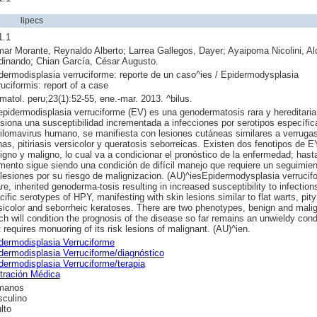
lipecs
1.1
ar Morante, Reynaldo Alberto; Larrea Gallegos, Dayer; Ayaipoma Nicolini, Al
dinando; Chian García, César Augusto.
dermodisplasia verruciforme: reporte de un caso^ies / Epidermodysplasia
ruciformis: report of a case
matol. peru;23(1):52-55, ene.-mar. 2013. ^bilus.
epidermodisplasia verruciforme (EV) es una genodermatosis rara y hereditaria
siona una susceptibilidad incrementada a infecciones por serotipos específic
ilomavirus humano, se manifiesta con lesiones cutáneas similares a verruga
nas, pitiriasis versicolor y queratosis seborreicas. Existen dos fenotipos de E
igno y maligno, lo cual va a condicionar el pronóstico de la enfermedad; hasta
ento sigue siendo una condición de difícil manejo que requiere un seguimien
 lesiones por su riesgo de malignizacion. (AU)^iesEpidermodysplasia verrucifo
are, inherited genoderma-tosis resulting in increased susceptibility to infection
cific serotypes of HPY, manifesting with skin lesions similar to flat warts, pity
sicolor and seborrheic keratoses. There are two phenotypes, benign and malig
ch will condition the prognosis of the disease so far remains an unwieldy cond
t requires monuoring of its risk lesions of malignant. (AU)^ien.
dermodisplasia Verruciforme
dermodisplasia Verruciforme/diagnóstico
dermodisplasia Verruciforme/terapia
stración Médica
manos
culino
lto