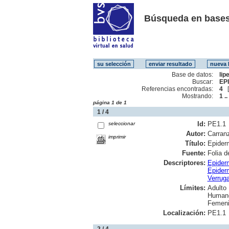
Búsqueda en bases
Base de datos:
lip
Buscar:
EP
Referencias encontradas:
4
Mostrando:
1 ..
página 1 de 1
1 / 4
Id:
PE1.1
seleccionar
Autor:
Carranz
imprimir
Título:
Epiderm
Fuente:
Folia d
Descriptores:
Epiderm
Epiderm
Verrug
Límites:
Adulto
Human
Femen
Localización:
PE1.1
2 / 4