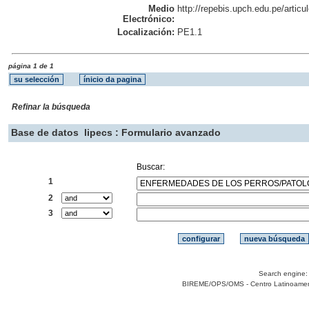
Medio
http://repebis.upch.edu.pe/articu
Electrónico:
Localización:
PE1.1
página 1 de 1
Refinar la búsqueda
Base de datos
lipecs : Formulario avanzado
Buscar:
1
2
3
Search engine
BIREME/OPS/OMS - Centro Latinoamerica