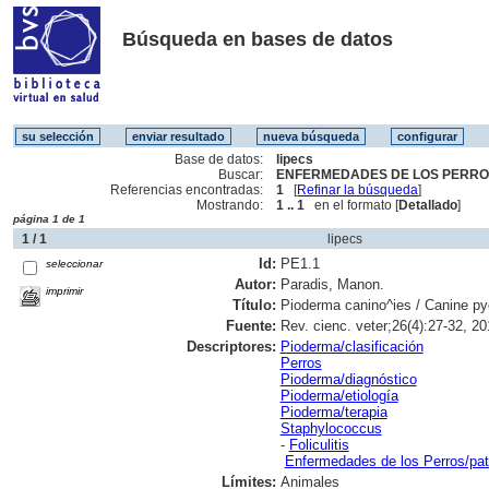
Búsqueda en bases de datos
Base de datos:
lipecs
Buscar:
ENFERMEDADES DE LOS PERROS
Referencias encontradas:
1
[
Refinar la búsqueda
]
Mostrando:
1 .. 1
en el formato [
Detallado
]
página 1 de 1
1 / 1
lipecs
Id:
PE1.1
seleccionar
Autor:
Paradis, Manon.
imprimir
Título:
Pioderma canino^ies / Canine p
Fuente:
Rev. cienc. veter;26(4):27-32, 20
Descriptores:
Pioderma/clasificación
Perros
Pioderma/diagnóstico
Pioderma/etiología
Pioderma/terapia
Staphylococcus
-
Foliculitis
Enfermedades de los Perros/pat
Límites:
Animales