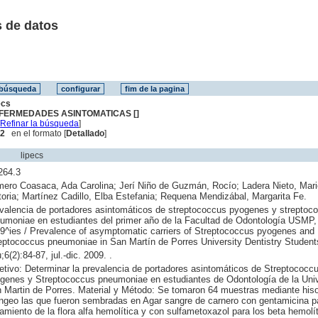
 de datos
ecs
FERMEDADES ASINTOMATICAS []
[
Refinar la búsqueda
]
 2
en el formato [
Detallado
]
lipecs
264.3
ero Coasaca, Ada Carolina; Jerí Niño de Guzmán, Rocío; Ladera Nieto, Mari
toria; Martínez Cadillo, Elba Estefania; Requena Mendizábal, Margarita Fe.
valencia de portadores asintomáticos de streptococcus pyogenes y streptoc
umoniae en estudiantes del primer año de la Facultad de Odontología USMP,
9^ies / Prevalence of asymptomatic carriers of Streptococcus pyogenes and
eptococcus pneumoniae in San Martín de Porres University Dentistry Student
;6(2):84-87, jul.-dic. 2009. .
etivo: Determinar la prevalencia de portadores asintomáticos de Streptococc
genes y Streptococcus pneumoniae en estudiantes de Odontología de la Uni
 Martin de Porres. Material y Método: Se tomaron 64 muestras mediante his
íngeo las que fueron sembradas en Agar sangre de carnero con gentamicina p
lamiento de la flora alfa hemolítica y con sulfametoxazol para los beta hemolít