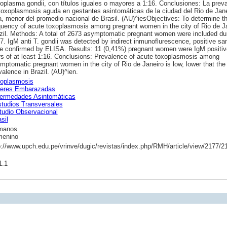
oplasma gondii, con títulos iguales o mayores a 1:16. Conclusiones: La preva
toxoplasmosis aguda en gestantes asintomáticas de la ciudad del Rio de Jane
a, menor del promedio nacional de Brasil. (AU)^iesObjectives: To determine t
quency of acute toxoplasmosis among pregnant women in the city of Rio de Ja
zil. Methods: A total of 2673 asymptomatic pregnant women were included du
7. IgM anti T. gondii was detected by indirect inmunoflurescence, positive s
e confirmed by ELISA. Results: 11 (0,41%) pregnant women were IgM positiv
ers of at least 1:16. Conclusions: Prevalence of acute toxoplasmosis among
mptomatic pregnant women in the city of Rio de Janeiro is low, lower that the 
valence in Brazil. (AU)^ien.
oplasmosis
eres Embarazadas
ermedades Asintomáticas
tudios Transversales
tudio Observacional
sil
manos
enino
p://www.upch.edu.pe/vrinve/dugic/revistas/index.php/RMH/article/view/2177/2
1.1