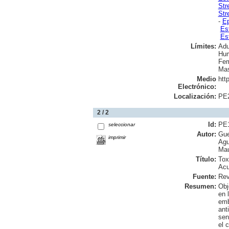
Str
Str
-
Ep
Es
Es
Límites:
Adu
Hu
Fem
Mas
Medio
htt
Electrónico:
Localización:
PE
2 / 2
Id:
PE
seleccionar
Autor:
Gue
imprimir
Agu
Ma
Título:
Tox
Acu
Fuente:
Rev
Resumen:
Obj
en 
emb
ant
sen
el 