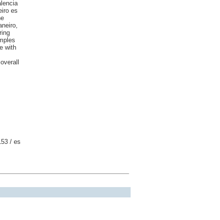
lencia
iro es
he
neiro,
ring
amples
e with
overall
153 / es