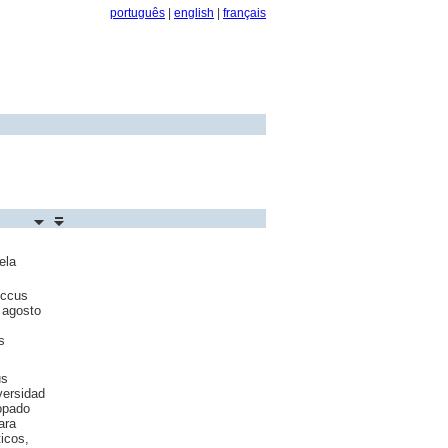
português
|
english
|
français
ela
occus
 agosto
s
us
versidad
opado
ara
icos,