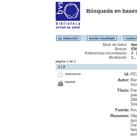
Búsqueda en bases
Base de datos:
lip
Buscar:
EN
Referencias encontradas:
2
Mostrando:
1 ..
página 1 de 1
1 / 2
Id:
PE
seleccionar
Autor:
Rom
imprimir
Vic
Título:
Pre
pne
200
Str
Fuente:
Kiru
Resumen:
Obj
pyo
San
far
ais