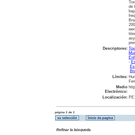
Tox
de 
baj
fre
Bra
200
wer
tit
asy
pre
Descriptores:
Tox
Muj
Enf
-
Es
Es
Bra
Límites:
Hu
Fem
Medio
htt
Electrónico:
Localización:
PE
página 1 de 1
Refinar la búsqueda