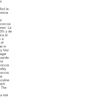
on
izó la
sencia
or
tococcus
ones: La
43% y de
ica el
s a
 of
e in
y four
 agar
xazole
for
ococcus
ility
coccus.
us
sculine
hich
: The
a risk