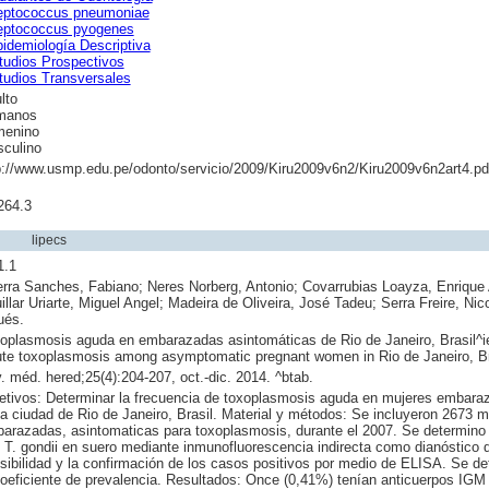
eptococcus pneumoniae
eptococcus pyogenes
idemiología Descriptiva
tudios Prospectivos
tudios Transversales
lto
manos
enino
culino
p://www.usmp.edu.pe/odonto/servicio/2009/Kiru2009v6n2/Kiru2009v6n2art4.pdf
264.3
lipecs
1.1
rra Sanches, Fabiano; Neres Norberg, Antonio; Covarrubias Loayza, Enrique 
illar Uriarte, Miguel Angel; Madeira de Oliveira, José Tadeu; Serra Freire, Nic
ués.
oplasmosis aguda en embarazadas asintomáticas de Rio de Janeiro, Brasil^i
te toxoplasmosis among asymptomatic pregnant women in Rio de Janeiro, Br
. méd. hered;25(4):204-207, oct.-dic. 2014. ^btab.
etivos: Determinar la frecuencia de toxoplasmosis aguda en mujeres embara
la ciudad de Rio de Janeiro, Brasil. Material y métodos: Se incluyeron 2673 m
arazadas, asintomaticas para toxoplasmosis, durante el 2007. Se determino
i T. gondii en suero mediante inmunofluorescencia indirecta como dianóstico 
sibilidad y la confirmación de los casos positivos por medio de ELISA. Se d
coeficiente de prevalencia. Resultados: Once (0,41%) tenían anticuerpos IGM 