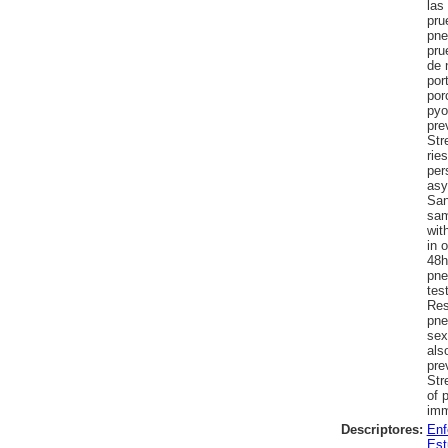
las
pru
pne
pru
de 
por
por
pyo
pre
Str
rie
per
asy
San
sam
wit
in 
48h
pne
tes
Res
pne
sex
als
pre
Str
of 
imm
Descriptores:
Enf
Est