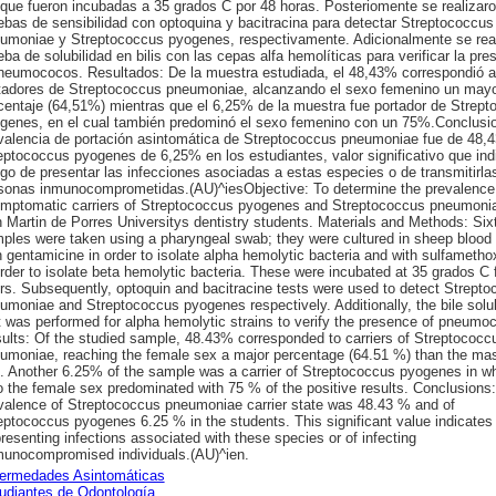
 que fueron incubadas a 35 grados C por 48 horas. Posteriomente se realizar
ebas de sensibilidad con optoquina y bacitracina para detectar Streptococcus
umoniae y Streptococcus pyogenes, respectivamente. Adicionalmente se real
eba de solubilidad en bilis con las cepas alfa hemolíticas para verificar la pre
neumococos. Resultados: De la muestra estudiada, el 48,43% correspondió a
tadores de Streptococcus pneumoniae, alcanzando el sexo femenino un may
centaje (64,51%) mientras que el 6,25% de la muestra fue portador de Strep
genes, en el cual también predominó el sexo femenino con un 75%.Conclusi
valencia de portación asintomática de Streptococcus pneumoniae fue de 48,
eptococcus pyogenes de 6,25% en los estudiantes, valor significativo que ind
sgo de presentar las infecciones asociadas a estas especies o de transmitirla
sonas inmunocomprometidas.(AU)^iesObjective: To determine the prevalence
mptomatic carriers of Streptococcus pyogenes and Streptococcus pneumonia
 Martin de Porres Universitys dentistry students. Materials and Methods: Sixt
ples were taken using a pharyngeal swab; they were cultured in sheep blood
h gentamicine in order to isolate alpha hemolytic bacteria and with sulfametho
order to isolate beta hemolytic bacteria. These were incubated at 35 grados C 
rs. Subsequently, optoquin and bacitracine tests were used to detect Strept
umoniae and Streptococcus pyogenes respectively. Additionally, the bile solub
t was performed for alpha hemolytic strains to verify the presence of pneumo
ults: Of the studied sample, 48.43% corresponded to carriers of Streptococc
umoniae, reaching the female sex a major percentage (64.51 %) than the ma
. Another 6.25% of the sample was a carrier of Streptococcus pyogenes in w
o the female sex predominated with 75 % of the positive results. Conclusions
valence of Streptococcus pneumoniae carrier state was 48.43 % and of
eptococcus pyogenes 6.25 % in the students. This significant value indicates 
presenting infections associated with these species or of infecting
unocompromised individuals.(AU)^ien.
ermedades Asintomáticas
udiantes de Odontología