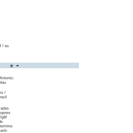
 / es
Antonio;
olau
es /
azil
zadas
ujeres
 IgM
de
etermino
anti-