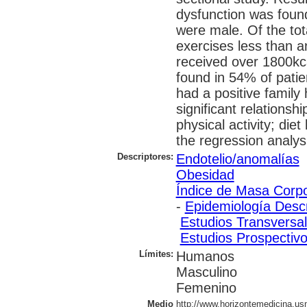
dysfunction was found
were male. Of the tot
exercises less than a
received over 1800kca
found in 54% of patie
had a positive family h
significant relationsh
physical activity; diet 
the regression analys
Descriptores:
Endotelio/anomalías
Obesidad
Índice de Masa Corpo
-
Epidemiología Descr
Estudios Transversa
Estudios Prospectiv
Límites:
Humanos
Masculino
Femenino
Medio
http://www.horizontemedicina.us