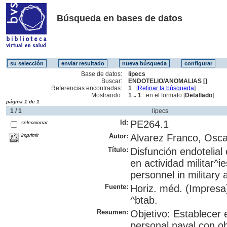
Búsqueda en bases de datos
Base de datos:
lipecs
Buscar:
ENDOTELIO/ANOMALIAS []
Referencias encontradas:
1
[
Refinar la búsqueda
]
Mostrando:
1 .. 1
en el formato [
Detallado
]
página 1 de 1
1 / 1
lipecs
Id:
PE264.1
seleccionar
imprimir
Autor:
Alvarez Franco, Osca
Título:
Disfunción endotelial
en actividad militar^i
personnel in military a
Fuente:
Horiz. méd. (Impresa)
^btab.
Resumen:
Objetivo: Establecer e
personal naval con ob