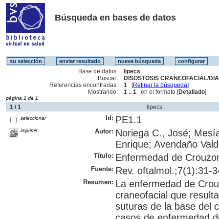
Búsqueda en bases de datos
Base de datos:
lipecs
Buscar:
DISOSTOSIS CRANEOFACIAL/DIA
Referencias encontradas:
1
[
Refinar la búsqueda
]
Mostrando:
1 .. 1
en el formato [
Detallado
]
página 1 de 1
1 / 1
lipecs
Id:
PE1.1
seleccionar
imprimir
Autor:
Noriega C., José; Mesía
Enrique; Avendaño Vald
Título:
Enfermedad de Crouzon^
Fuente:
Rev. oftalmol.;7(1):31-3
Resumen:
La enfermedad de Crou
craneofacial que result
suturas de la base del 
casos de enfermedad de