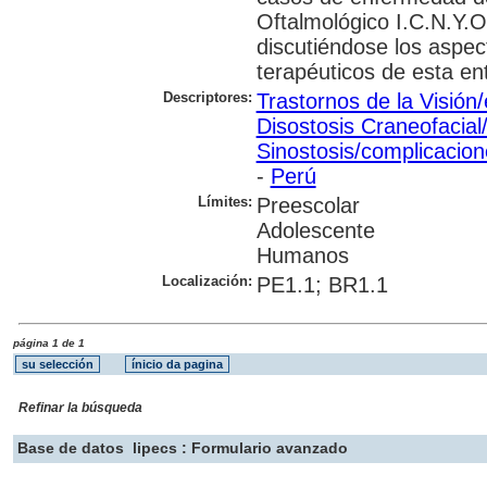
Oftalmológico I.C.N.Y.O
discutiéndose los aspect
terapéuticos de esta en
Descriptores:
Trastornos de la Visión/
Disostosis Craneofacial
Sinostosis/complicacio
-
Perú
Límites:
Preescolar
Adolescente
Humanos
Localización:
PE1.1; BR1.1
página 1 de 1
Refinar la búsqueda
Base de datos
lipecs : Formulario avanzado