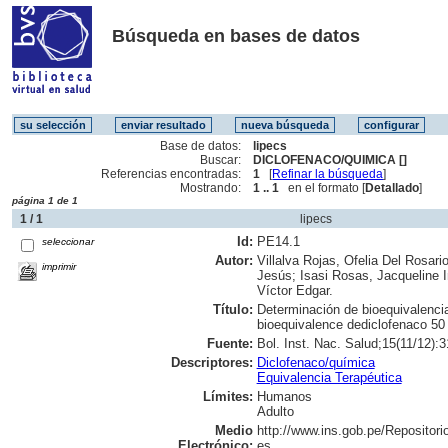
Búsqueda en bases de datos
Base de datos:
lipecs
Buscar:
DICLOFENACO/QUIMICA []
Referencias encontradas:
1
[
Refinar la búsqueda
]
Mostrando:
1 .. 1
en el formato [
Detallado
]
página 1 de 1
1 / 1
lipecs
Id:
PE14.1
seleccionar
Autor:
Villalva Rojas, Ofelia Del Rosari
imprimir
Jesús; Isasi Rosas, Jacqueline 
Víctor Edgar.
Título:
Determinación de bioequivalencia
bioequivalence dediclofenaco 50
Fuente:
Bol. Inst. Nac. Salud;15(11/12):3
Descriptores:
Diclofenaco/química
Equivalencia Terapéutica
Límites:
Humanos
Adulto
Medio
http://www.ins.gob.pe/Repositor
Electrónico:
es