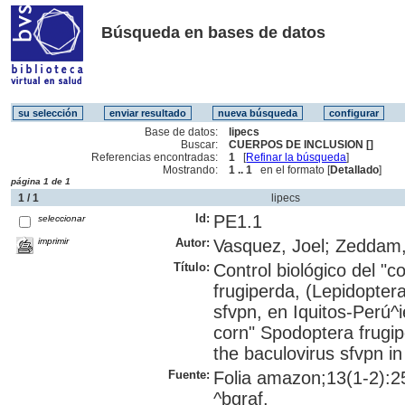
Búsqueda en bases de datos
Base de datos:
lipecs
Buscar:
CUERPOS DE INCLUSION []
Referencias encontradas:
1
[
Refinar la búsqueda
]
Mostrando:
1 .. 1
en el formato [
Detallado
]
página 1 de 1
1 / 1
lipecs
Id:
PE1.1
seleccionar
imprimir
Autor:
Vasquez, Joel; Zeddam, 
Título:
Control biológico del "
frugiperda, (Lepidopter
sfvpn, en Iquitos-Perú^ie
corn" Spodoptera frugip
the baculovirus sfvpn in
Fuente:
Folia amazon;13(1-2):25
^bgraf.