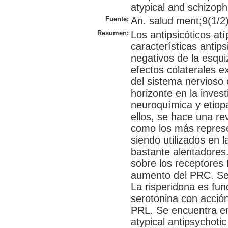
atypical and schizoph
Fuente:
An. salud ment;9(1/2)
Resumen:
Los antipsicóticos at
características antip
negativos de la esquiz
efectos colaterales e
del sistema nervioso 
horizonte en la invest
neuroquímica y etiopa
ellos, se hace una rev
como los más represe
siendo utilizados en l
bastante alentadores.
sobre los receptores 
aumento del PRC. Se 
La risperidona es fu
serotonina con acció
PRL. Se encuentra en
atypical antipsychotic