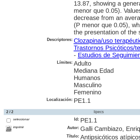
13.87, showing a genera
menor que 0.05). Values
decrease from an averag
(P menor que 0.05), whi
the presentation of the 
Descriptores:
Clozapina/uso terapéuti
Trastornos Psicóticos/t
-
Estudios de Seguimie
Límites:
Adulto
Mediana Edad
Humanos
Masculino
Femenino
Localización:
PE1.1
2 / 2
lipecs
Id:
PE1.1
seleccionar
imprimir
Autor:
Galli Cambiazo, Enri
Título:
Antipsicóticos atípico