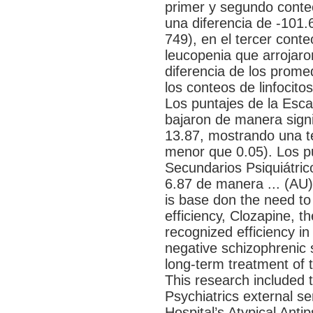
primer y segundo conte
una diferencia de -101.6
749), en el tercer cont
leucopenia que arrojar
diferencia de los prome
los conteos de linfocito
Los puntajes de la Esca
bajaron de manera signi
13.87, mostrando una t
menor que 0.05). Los pu
Secundarios Psiquiátric
6.87 de manera ... (AU)
is base don the need to
efficiency, Clozapine, th
recognized efficiency in
negative schizophrenic 
long-term treatment of 
This research included t
Psychiatrics external se
Hospital’s Atypical Anti