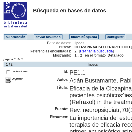
Búsqueda en bases de datos
Base de datos:
lipecs
Buscar:
CLOZAPINA/USO TERAPEUTICO [
Referencias encontradas:
2
[
Refinar la búsqueda
]
Mostrando:
1 .. 2
en el formato [
Detallado
]
página 1 de 1
1 / 2
lipecs
Id:
PE1.1
seleccionar
imprimir
Autor:
Adán Bustamante, Pablo
Título:
Eficacia de la Clozapina
pacientes psicóticos^ies
(Refraxol) in the treatm
Fuente:
Rev. neuropsiquiatr;70(1
Resumen:
La importancia del estu
terapias de eficacia rec
primer antipsicótico atí