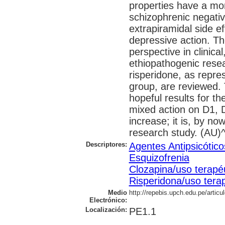
properties have a mor
schizophrenic negati
extrapiramidal side e
depressive action. T
perspective in clinica
ethiopathogenic rese
risperidone, as repre
group, are reviewed.
hopeful results for th
mixed action on D1, 
increase; it is, by no
research study. (AU)^
Descriptores:
Agentes Antipsicótico
Esquizofrenia
Clozapina/uso terapé
Risperidona/uso tera
Medio
http://repebis.upch.edu.pe/artic
Electrónico:
Localización:
PE1.1