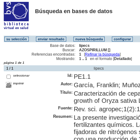
Búsqueda en bases de datos
Base de datos:
lipecs
Buscar:
AZOSPIRILLUM []
Referencias encontradas:
1
[
Refinar la búsqueda
]
Mostrando:
1 .. 1
en el formato [
Detallado
]
página 1 de 1
1 / 1
lipecs
Id:
PE1.1
seleccionar
imprimir
Autor:
García, Franklin; Muño
Título:
Caracterización de cepas
growth of Oryza sativa 
Fuente:
Rev. sci. agropec;1(2):1
Resumen:
La presente investigació
fertilizantes químicos.
fijadoras de nitrógenos 
con una producción de 