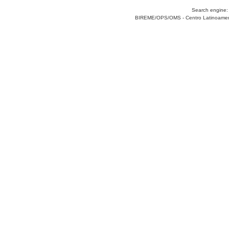
Search engine
BIREME/OPS/OMS - Centro Latinoamerica