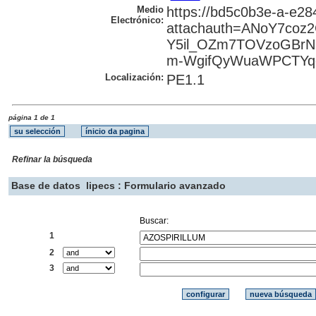
Medio
https://bd5c0b3e-a-e2
Electrónico:
attachauth=ANoY7coz
Y5il_OZm7TOVzoGBrN
m-WgifQyWuaWPCTYqex
Localización:
PE1.1
página 1 de 1
Refinar la búsqueda
Base de datos
lipecs : Formulario avanzado
Buscar:
1
2
3