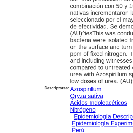
combinación con 50 y 10
nativas incrementaron l
seleccionado por el may
de efectividad. Se demos
(AU)^iesThis was conduct
bacteria were isolated 
on the surface and turn
ppm of fixed nitrogen. 
and including witnesses
compared to untreated co
urea with Azospirillum s
low doses of urea. (AU)
Descriptores:
Azospirillum
Oryza sativa
Ácidos Indoleacéticos
Nitrógeno
-
Epidemiología Descrip
Epidemiología Experim
Perú