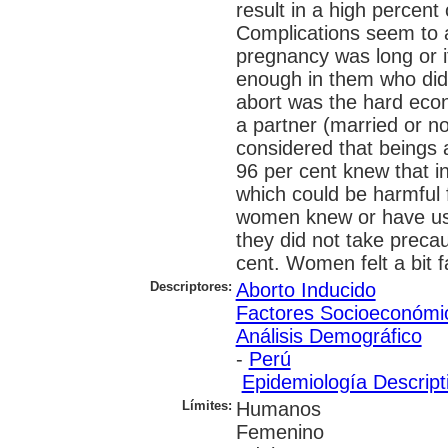
result in a high percent
Complications seem to ap
pregnancy was long or 
enough in them who did 
abort was the hard econ
a partner (married or no
considered that beings 
96 per cent knew that i
which could be harmful 
women knew or have use
they did not take preca
cent. Women felt a bit fa
Descriptores:
Aborto Inducido
Factores Socioeconómi
Análisis Demográfico
-
Perú
Epidemiología Descript
Límites:
Humanos
Femenino