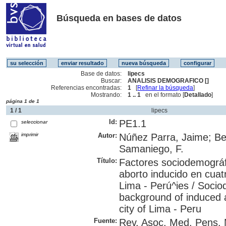
Búsqueda en bases de datos
Base de datos:
lipecs
Buscar:
ANALISIS DEMOGRAFICO []
Referencias encontradas:
1
[
Refinar la búsqueda
]
Mostrando:
1 .. 1
en el formato [
Detallado
]
página 1 de 1
1 / 1
lipecs
Id:
PE1.1
seleccionar
imprimir
Autor:
Núñez Parra, Jaime; Ben
Samaniego, F.
Título:
Factores sociodemográf
aborto inducido en cuat
Lima - Perú^ies / Socio
background of induced ab
city of Lima - Peru
Fuente:
Rev. Asoc. Med. Pens. 