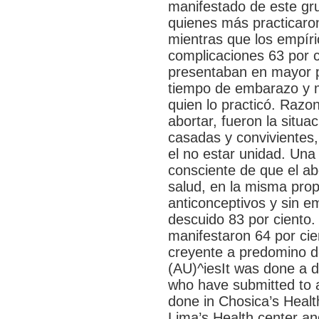
manifestado de este gr
quienes más practicaron
mientras que los empíri
complicaciones 63 por c
presentaban en mayor p
tiempo de embarazo y 
quien lo practicó. Razo
abortar, fueron la situac
casadas y convivientes,
el no estar unidad. Una
consciente de que el ab
salud, en la misma pro
anticonceptivos y sin 
descuido 83 por ciento.
manifestaron 64 por cie
creyente a predomino de
(AU)^iesIt was done a d
who have submitted to 
done in Chosica’s Health
Lima’s Health center an