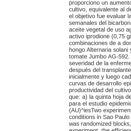
proporciono un aumento 
cultivo, equivalente al
el objetivo fue evaluar l
semanales del bicarbona
aceite vegetal de uso ag
activo iprodione (0,75 g
combinaciones de a dos 
hongo Alternaria solani 
tomate Jumbo AG-592. S
severidad de la enferme
después del transplante
inicialmente y luego ca
curvas de desarrollo ep
productividad del culti
que: a) la quinta hoja 
para el estudio epidemi
(AU)^iesTwo experiments
conditions in Sao Paulo 
was randomized blocks, r
experiment, the efficien