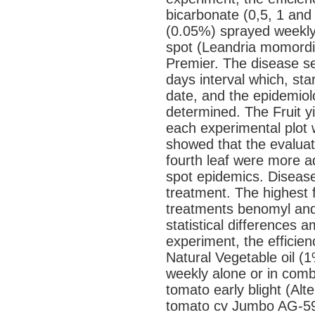
bicarbonate (0,5, 1 an
(0.05%) sprayed weekly,
spot (Leandria momordi
Premier. The disease sev
days interval which, sta
date, and the epidemio
determined. The Fruit yi
each experimental plot 
showed that the evaluati
fourth leaf were more 
spot epidemics. Disease
treatment. The highest f
treatments benomyl and
statistical differences
experiment, the efficie
Natural Vegetable oil (
weekly alone or in combi
tomato early blight (Alt
tomato cv Jumbo AG-592