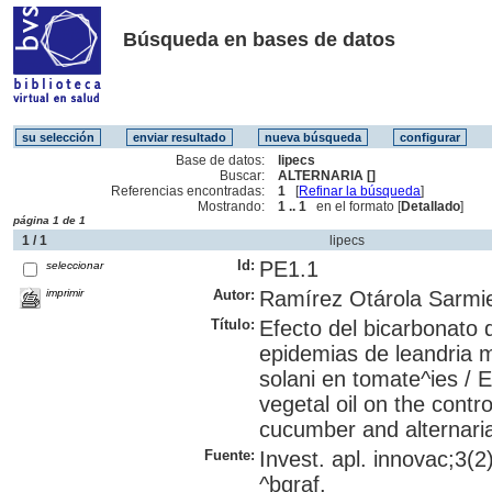
Búsqueda en bases de datos
Base de datos:
lipecs
Buscar:
ALTERNARIA []
Referencias encontradas:
1
[
Refinar la búsqueda
]
Mostrando:
1 .. 1
en el formato [
Detallado
]
página 1 de 1
1 / 1
lipecs
Id:
PE1.1
seleccionar
imprimir
Autor:
Ramírez Otárola Sarmie
Título:
Efecto del bicarbonato d
epidemias de leandria m
solani en tomate^ies / 
vegetal oil on the contr
cucumber and alternaria
Fuente:
Invest. apl. innovac;3(2
^bgraf.