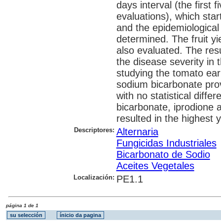
days interval (the first f
evaluations), which star
and the epidemiologica
determined. The fruit yi
also evaluated. The res
the disease severity in 
studying the tomato earl
sodium bicarbonate provi
with no statistical dif
bicarbonate, iprodione a
resulted in the highest 
Descriptores:
Alternaria
Fungicidas Industriales
Bicarbonato de Sodio
Aceites Vegetales
Localización:
PE1.1
página 1 de 1