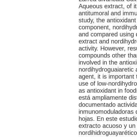
Aqueous extract, of 
antitumoral and immun
study, the antioxidant
component, nordihydr
and compared using d
extract and nordihydr
activity. However, resu
compounds other than
involved in the antioxi
nordihydroguaiaretic 
agent, it is important 
use of low-nordihydrog
as antioxidant in foo
está ampliamente dist
documentado activida
inmunomoduladoras d
hojas. En este estudio
extracto acuoso y un
nordihidroguayarétic