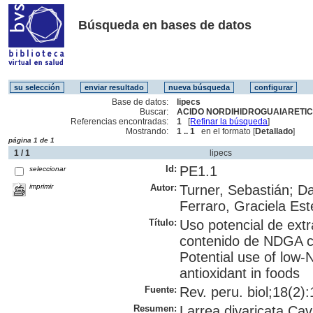
Búsqueda en bases de datos
Base de datos:
lipecs
Buscar:
ACIDO NORDIHIDROGUAIARETICO
Referencias encontradas:
1
[
Refinar la búsqueda
]
Mostrando:
1 .. 1
en el formato [
Detallado
]
página 1 de 1
1 / 1
lipecs
Id:
PE1.1
seleccionar
imprimir
Autor:
Turner, Sebastián; Da
Ferraro, Graciela Este
Título:
Uso potencial de extr
contenido de NDGA c
Potential use of low-
antioxidant in foods
Fuente:
Rev. peru. biol;18(2)
Resumen:
Larrea divaricata Cav.