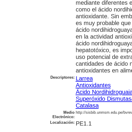
mediante diferentes 
como el ácido nordihi
antioxidante. Sin em
es muy probable que 
ácido nordihidroguaya
en la actividad antio
ácido nordihidroguaya
hepatotóxico, es impor
uso potencial de extr
cantidades de ácido 
antioxidantes en alim
Descriptores:
Larrea
Antioxidantes
Ácido Nordihidroguaia
Superóxido Dismutas
Catalasa
Medio
http://sisbib.unmsm.edu.pe/bvrev
Electrónico:
Localización:
PE1.1